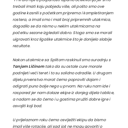
trebali imati koju pobjedu više, ali pošto smo ove
godine kasnili s početkom priprema i kompletiranjem
rostera, a imali smo i mali broj pripremnih utakmica,
dogodilo se da nismo u nekim utakmicama na
početku sezone izgledali dobro. Stoga smo se morali
uigravati kroz ligaške utakmice što je donijelo slabije
rezultate.
Nakon utakmice sa Splitom raskinuli smo suradnju s
Tanjom Ličinom
tako da su ostale cure morale
podnijeti veći teret i to su solidno odradile. U drugom
dijelu prvenstva morat ćemo popraviti dojam i
odigrati puno bolje nego u prvom. Na ruku nam ide i
raspored jer nam dolaze ekipe iz donjeg dijela tablice,
a nadam se da ćemo i u gostima pružiti dobre igre i
osvojiti koji bod.
U prijelaznom roku ćemo osviježiti ekipu da bismo
imali više rotacije, ali sad još ne mogu govoriti o