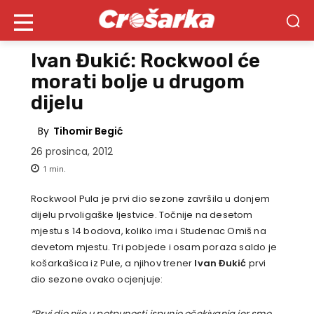
Ivan Đukić: Rockwool će
morati bolje u drugom
dijelu
By
Tihomir Begić
26 prosinca, 2012
1
min.
Rockwool Pula je prvi dio sezone završila u donjem
dijelu prvoligaške ljestvice. Točnije na desetom
mjestu s 14 bodova, koliko ima i Studenac Omiš na
devetom mjestu. Tri pobjede i osam poraza saldo je
košarkašica iz Pule, a njihov trener
Ivan Đukić
prvi
dio sezone ovako ocjenjuje:
“Prvi dio nije u potpunosti ispunio očekivanja jer smo