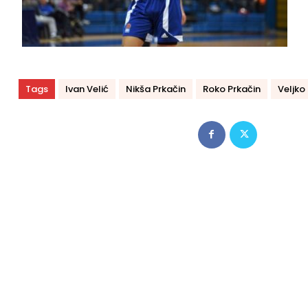
Tags
Ivan Velić
Nikša Prkačin
Roko Prkačin
Veljko