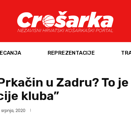
ECANJA
REPREZENTACIJE
TR
”Prkačin u Zadru? To j
cije kluba”
 srpnja, 2020