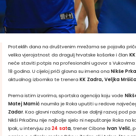
Proteklih dana na društvenim mrežama se pojavila prič
velika vjerojatnost da dragulj hrvatske košarke i član
KK
neće staviti potpis na profesionalni ugovor s Vukovim
18 godina. U cijeloj priči glavna su imena ona
Nikše Prk
aktualnog izbornika te trenera
KK Zadra,
Veljka Mršić
Prema istim izvorima, sportska agencija koju vode
Nikš
Matej Mamić
naumila je Roka uputiti u redove najveće
Zadar
. Kao glavni razlog navodi se daljnji razvoj pod p
Nikši Prkačinu nije najbolje sjelo ni nepuštanje Roka na 
Ipak, u intervjuu za
24 sat
a
, trener Cibone
Ivan Velić
, 