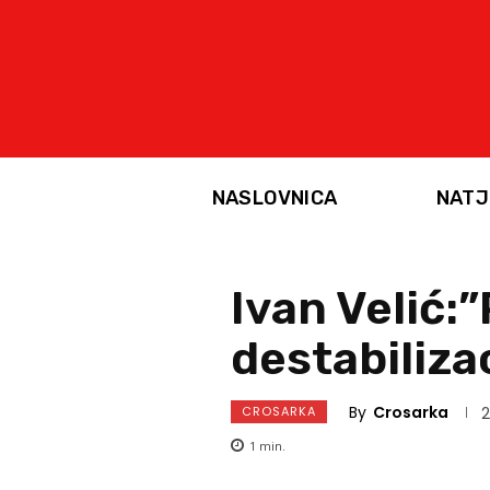
NASLOVNICA
NATJ
Ivan Velić:
destabiliza
By
Crosarka
CROSARKA
2
1
min.