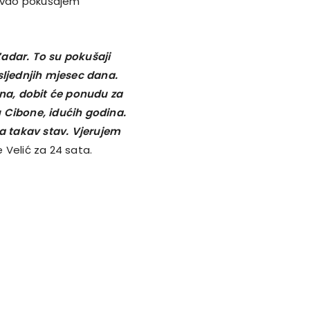
azvao pokušajem
Zadar. To su pokušaji
sljednjih mjesec dana.
na, dobit će ponudu za
 Cibone, idućih godina.
ma takav stav. Vjerujem
 Velić za 24 sata.