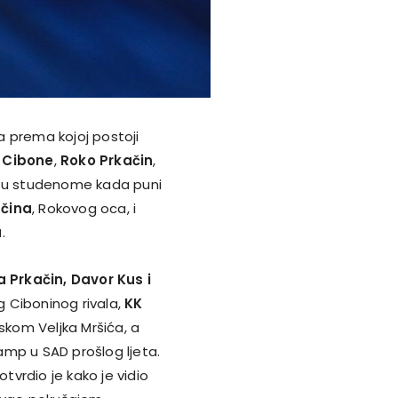
a prema kojoj postoji
 Cibone
,
Roko Prkačin
,
a u studenome kada puni
ačina
, Rokovog oca, i
a
.
a Prkačin, Davor Kus i
g Ciboninog rivala,
KK
askom Veljka Mršića, a
kamp u SAD prošlog ljeta.
potvrdio je kako je vidio