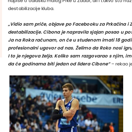
napise o odlasku malog Prke u Zadar, ali i takvo što n
destabilizacije kluba.
„Vidio sam priče, objave po Facebooku za Prkačina i 
destabilizacije. Cibona je napravila sjajan posao u po
Ja na Roka računam, on će u studenom imati 18 godi
profesionalni ugovor od nas. Želimo da Roko nosi igru
I to je njegova želja. Koliko sam razgovarao s njim, i
da će godinama biti jedan od lidera Cibone“
– rekao je