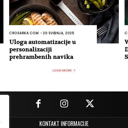
CROSARKA.COM
-
20 SVIBNJA, 2025
C
Uloga automatizacije u
W
personalizaciji
D
prehrambenih navika
S
LOAD MORE
.
KONTAKT INFORMACIJE