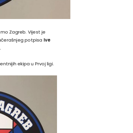
mo Zagreb. Vijest je
učerašnjeg potpisa
Ive
.
nijih ekipa u Prvoj ligi.