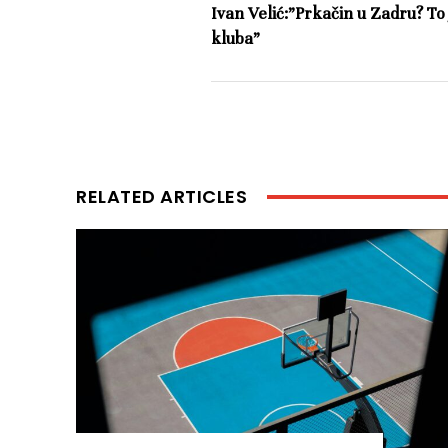
Ivan Velić:”Prkačin u Zadru? To 
kluba”
RELATED ARTICLES