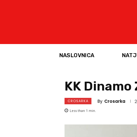
NASLOVNICA
NATJ
KK Dinamo 
By
Crosarka
CROSARKA
2
Less than 1
min.