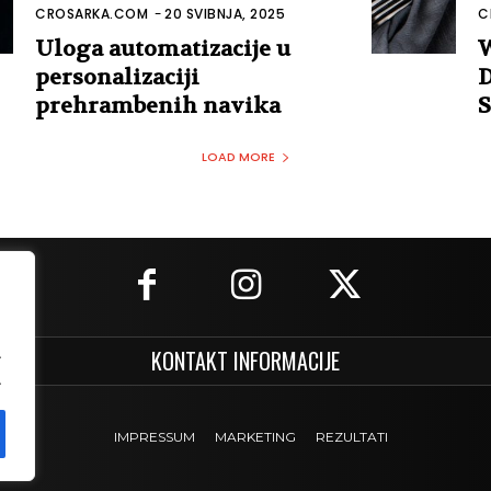
CROSARKA.COM
-
20 SVIBNJA, 2025
C
Uloga automatizacije u
W
personalizaciji
D
prehrambenih navika
S
LOAD MORE
.
KONTAKT INFORMACIJE
.
IMPRESSUM
MARKETING
REZULTATI