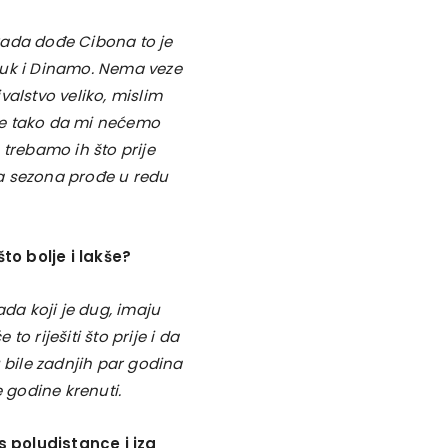
kada dođe Cibona to je
duk i Dinamo. Nema veze
valstvo veliko, mislim
me tako da mi nećemo
 trebamo ih što prije
ela sezona prođe u redu
što bolje i lakše?
ada koji je dug, imaju
o riješiti što prije i da
 bile zadnjih par godina
e godine krenuti.
 s poludistance i iza