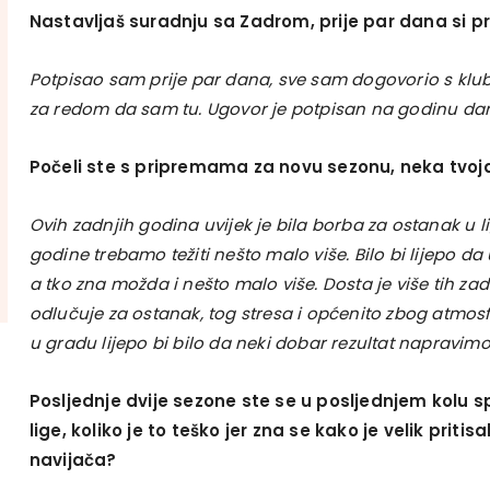
Nastavljaš suradnju sa Zadrom, prije par dana si p
Potpisao sam prije par dana, sve sam dogovorio s klub
za redom da sam tu. Ugovor je potpisan na godinu da
Počeli ste s pripremama za novu sezonu, neka tvoja 
Ovih zadnjih godina uvijek je bila borba za ostanak u li
godine trebamo težiti nešto malo više. Bilo bi lijepo d
a tko zna možda i nešto malo više. Dosta je više tih za
odlučuje za ostanak, tog stresa i općenito zbog atmosf
u gradu lijepo bi bilo da neki dobar rezultat napravimo
Posljednje dvije sezone ste se u posljednjem kolu s
lige, koliko je to teško jer zna se kako je velik priti
navijača?