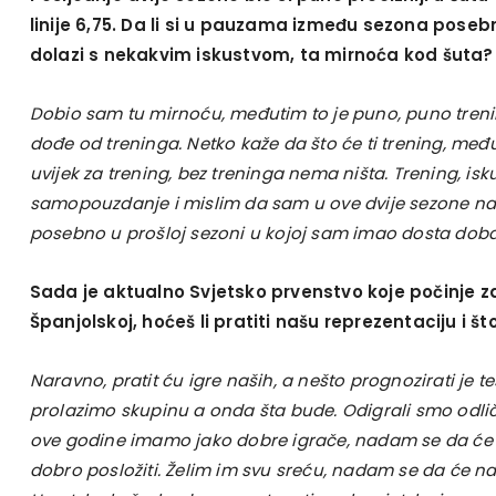
linije 6,75. Da li si u pauzama između sezona posebn
dolazi s nekakvim iskustvom, ta mirnoća kod šuta?
Dobio sam tu mirnoću, međutim to je puno, puno treni
dođe od treninga. Netko kaže da što će ti trening, međut
uvijek za trening, bez treninga nema ništa. Trening, isk
samopouzdanje i mislim da sam u ove dvije sezone na
posebno u prošloj sezoni u kojoj sam imao dosta dobar
Sada je aktualno Svjetsko prvenstvo koje počinje 
Španjolskoj, hoćeš li pratiti našu reprezentaciju i 
Naravno, pratit ću igre naših, a nešto prognozirati je 
prolazimo skupinu a onda šta bude. Odigrali smo odli
ove godine imamo jako dobre igrače, nadam se da će 
dobro posložiti. Želim im svu sreću, nadam se da će nap