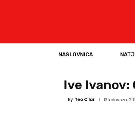
NASLOVNICA
NATJ
Ive Ivanov:
By
Teo Cilar
13 kolovoza, 20