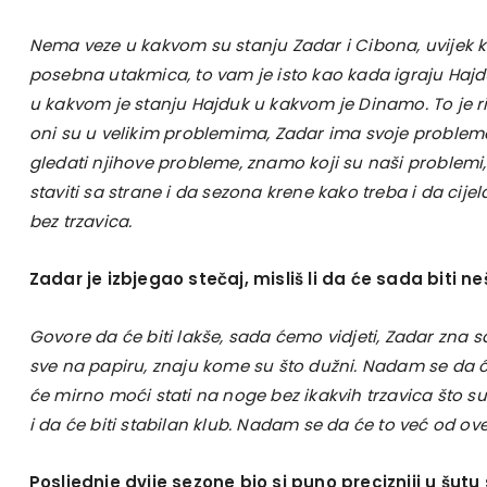
Nema veze u kakvom su stanju Zadar i Cibona, uvijek 
posebna utakmica, to vam je isto kao kada igraju Haj
u kakvom je stanju Hajduk u kakvom je Dinamo. To je ri
oni su u velikim problemima, Zadar ima svoje proble
gledati njihove probleme, znamo koji su naši problemi,
staviti sa strane i da sezona krene kako treba i da cij
bez trzavica.
Zadar je izbjegao stečaj, misliš li da će sada biti ne
Govore da će biti lakše, sada ćemo vidjeti, Zadar zna s
sve na papiru, znaju kome su što dužni. Nadam se da će t
će mirno moći stati na noge bez ikakvih trzavica što su
i da će biti stabilan klub. Nadam se da će to već od ov
Posljednje dvije sezone bio si puno precizniji u šutu