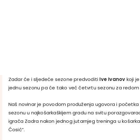
Zadar će i sljedeće sezone predvoditi
Ive Ivanov
koji j
jednu sezonu pa će tako već četvrtu sezonu za redom n
Naš novinar je povodom produženja ugovora i početka
sezonu u najkošarkaškijem gradu na svitu porazgovarao 
igrača Zadra nakon jednog jutarnjeg treninga u košark
Ćosić”.