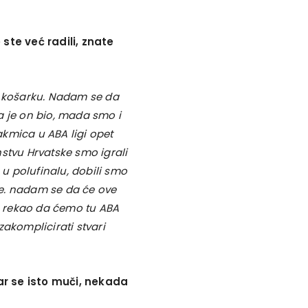
ste već radili, znate
k u košarku. Nadam se da
a je on bio, mada smo i
takmica u ABA ligi opet
stvu Hrvatske smo igrali
 u polufinalu, dobili smo
e. nadam se da će ove
je rekao da ćemo tu ABA
akomplicirati stvari
ar se isto muči, nekada