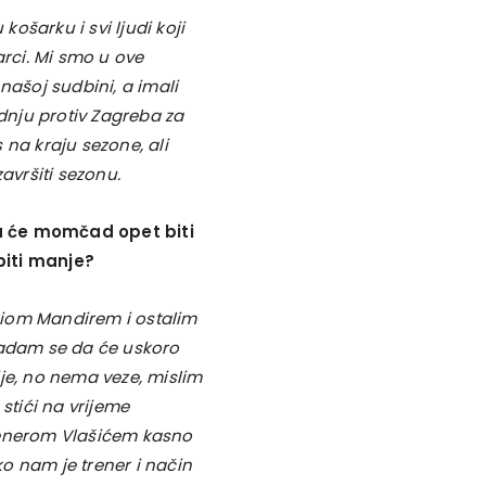
košarku i svi ljudi koji
rci. Mi smo u ove
našoj sudbini, a imali
adnju protiv Zagreba za
s na kraju sezone, ali
vršiti sezonu.
a će momčad opet biti
biti manje?
ariom Mandirem i ostalim
nadam se da će uskoro
je, no nema veze, mislim
tići na vrijeme
renerom Vlašićem kasno
ko nam je trener i način