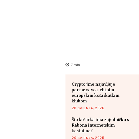
7
min.
Crypto4me najavljuje
partnerstvo s elitnim
europskim košarkaškim
klubom
28 SVIBNJA, 2026
Što košarka ima zajedničko s
Rabona internetskim
kasinima?
20 SVIBNJA, 2025