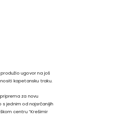
e produžio ugovor na još
ositi kapetansku traku.
 priprema za novu
s jednim od najsrčanijih
aškom centru “Krešimir