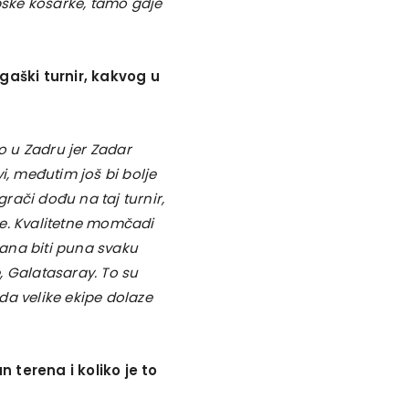
opske košarke, tamo gdje
gaški turnir, kakvog u
lo u Zadru jer Zadar
i, međutim još bi bolje
grači dođu na taj turnir,
je. Kvalitetne momčadi
ana biti puna svaku
, Galatasaray. To su
 da velike ekipe dolaze
n terena i koliko je to