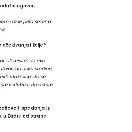
rodužio ugovor.
om i to je peta sezona
na.
očekivanja i želje?
gi, ali mislim da ove
a uhvatimo neku sredinu,
dnjih utakmica što se
ere u klubu i atmosfere
.
pašavali ispadanja iz
sak u Zadru od strane