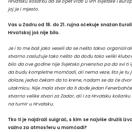
Hrvatsku košarku da se opet vrati u vrh svjetske i eur
joj je i mjesto.
Vas u Zadru od 18. do 21. rujna očekuje snažan Euroli
Hrvatskoj još nije bilo.
Je i to me baš jako veseli da se nešto takvo organizira
stvarno zaslužuje tako nešto da dođu tako veliki klubov
bilo da ove godine nije Svjetsko prvenstvo pa da svi ti i
da budu kompletne momčadi, ali nema veze, što je tu 
dolaze, jedva čekam da to krene, nadam se da će dvor
utakmicu. Nije mala stvar da ti dođe jedan Fenerbahče
stvarno velike stvari za Zadar, ali i za Hrvatsku košarku
na turnir u Hrvatsku.
Tko ti je najdraži suigrač, s kim se najviše družiš izva
važno za atmosferu u momčadi?