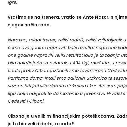
igre.
Vratimo se na trenera, vratio se Ante Nazor, s njime 
njegov način rada.
Naravno, mladi trener, veliki radnik, veliki zaljubljeni
ćemo ove godine napraviti bolji rezultat nego one kad
one godine napravili veliki rezultat iako je ta zadnja u
bila odlučujuća za ostanak u ABA ligi, međutim u prven
finale protiv Cibone, izbacili smo favoriziranu Cedevitu
Partizana doma, imali smo odličnih utakmica te sezon
sezone biti još više dobrih utakmica i kao što sam pri
ligu bolje odigrati te da možemo u prvenstvu Hrvatske z
Cedeviti i Ciboni.
Cibona je u velikim financijskim poteškoćama, Zad
je to bio veliki derbi, a sada?