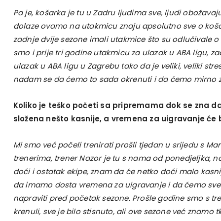
Pa je, košarka je tu u Zadru ljudima sve, ljudi obožavaju 
dolaze ovamo na utakmicu znaju apsolutno sve o koša
zadnje dvije sezone imali utakmice što su odlučivale o 
smo i prije tri godine utakmicu za ulazak u ABA ligu, z
ulazak u ABA ligu u Zagrebu tako da je veliki, veliki stre
nadam se da ćemo to sada okrenuti i da ćemo mirno za
Koliko je teško početi sa pripremama dok se zna d
složena nešto kasnije, a vremena za uigravanje će 
Mi smo već počeli trenirati prošli tjedan u srijedu s M
trenerima, trener Nazor je tu s nama od ponedjeljka, 
doći i ostatak ekipe, znam da će netko doći malo kasni
da imamo dosta vremena za uigravanje i da ćemo sve s
napraviti pred početak sezone. Prošle godine smo s t
krenuli, sve je bilo stisnuto, ali ove sezone već znamo t