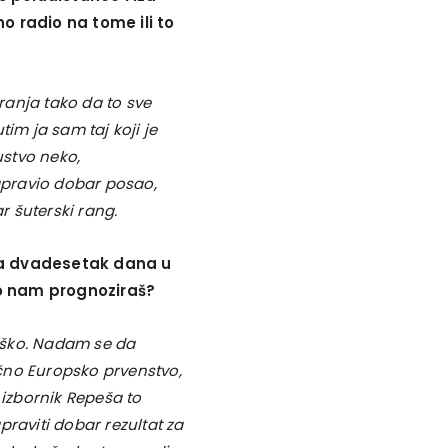
o radio na tome ili to
ranja tako da to sve
im ja sam taj koji je
ustvo neko,
pravio dobar posao,
 šuterski rang.
za dvadesetak dana u
što nam prognoziraš?
teško. Nadam se da
čno Europsko prvenstvo,
izbornik Repeša to
raviti dobar rezultat za