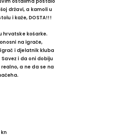
 svim ostalima postalo
šoj državi, a kamoli u
stolu i kaže, DOSTA!!!
u hrvatske košarke.
nosni na igrače,
igrač i djelatnik kluba
 Savez i da oni dobiju
a realno, a ne da se na
maćeha.
 kn