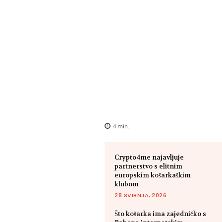
4
min.
Crypto4me najavljuje
partnerstvo s elitnim
europskim košarkaškim
klubom
28 SVIBNJA, 2026
Što košarka ima zajedničko s