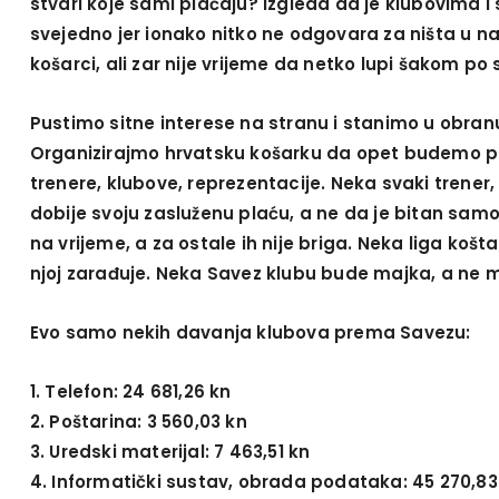
stvari koje sami plaćaju? Izgleda da je klubovima i
svejedno jer ionako nitko ne odgovara za ništa u na
košarci, ali zar nije vrijeme da netko lupi šakom po 
Pustimo sitne interese na stranu i stanimo u obran
Organizirajmo hrvatsku košarku da opet budemo po
trenere, klubove, reprezentacije. Neka svaki trener, 
dobije svoju zasluženu plaću, a ne da je bitan samo
na vrijeme, a za ostale ih nije briga. Neka liga košt
njoj zarađuje. Neka Savez klubu bude majka, a ne 
Evo samo nekih davanja klubova prema Savezu:
1. Telefon: 24 681,26 kn
2. Poštarina: 3 560,03 kn
3. Uredski materijal: 7 463,51 kn
4. Informatički sustav, obrada podataka: 45 270,83