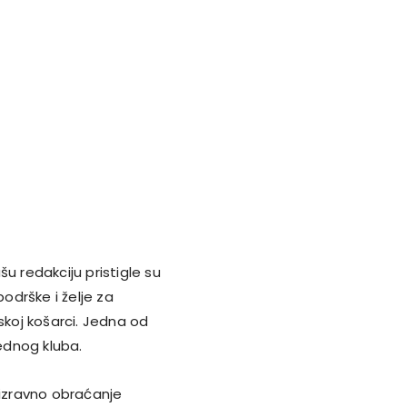
ašu redakciju pristigle su
podrške i želje za
skoj košarci. Jedna od
 jednog kluba.
 izravno obraćanje