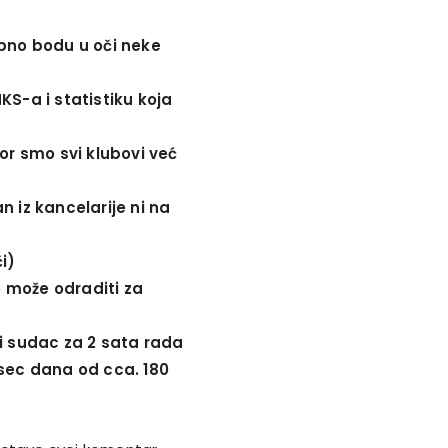
ebno bodu u oči neke
KS-a i statistiku koja
or smo svi klubovi već
n iz kancelarije ni na
i)
o može odraditi za
ki sudac za 2 sata rada
esec dana od cca. 180