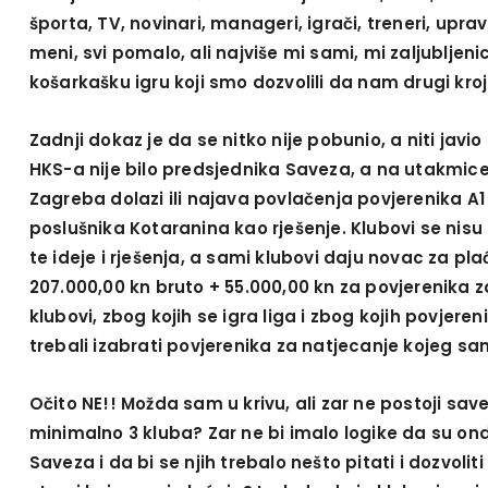
športa, TV, novinari, manageri, igrači, treneri, upr
meni, svi pomalo, ali najviše mi sami, mi zaljubljenic
košarkašku igru koji smo dozvolili da nam drugi kro
Zadnji dokaz je da se nitko nije pobunio, a niti javi
HKS-a nije bilo predsjednika Saveza, a na utakmice
Zagreba dolazi ili najava povlačenja povjerenika A1 
poslušnika Kotaranina kao rješenje. Klubovi se nisu 
te ideje i rješenja, a sami klubovi daju novac za pla
207.000,00 kn bruto + 55.000,00 kn za povjerenika z
klubovi, zbog kojih se igra liga i zbog kojih povjere
trebali izabrati povjerenika za natjecanje kojeg sa
Očito NE!! Možda sam u krivu, ali zar ne postoji save
minimalno 3 kluba? Zar ne bi imalo logike da su ond
Saveza i da bi se njih trebalo nešto pitati i dozvolit