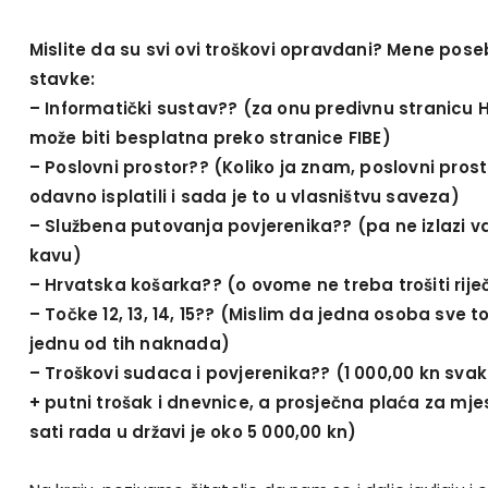
Mislite da su svi ovi troškovi opravdani? Mene pos
stavke:
– Informatički sustav?? (za onu predivnu stranicu H
može biti besplatna preko stranice FIBE)
– Poslovni prostor?? (Koliko ja znam, poslovni prost
odavno isplatili i sada je to u vlasništvu saveza)
– Službena putovanja povjerenika?? (pa ne izlazi va
kavu)
– Hrvatska košarka?? (o ovome ne treba trošiti riječ
– Točke 12, 13, 14, 15?? (Mislim da jedna osoba sve t
jednu od tih naknada)
– Troškovi sudaca i povjerenika?? (1 000,00 kn sva
+ putni trošak i dnevnice, a prosječna plaća za mj
sati rada u državi je oko 5 000,00 kn)