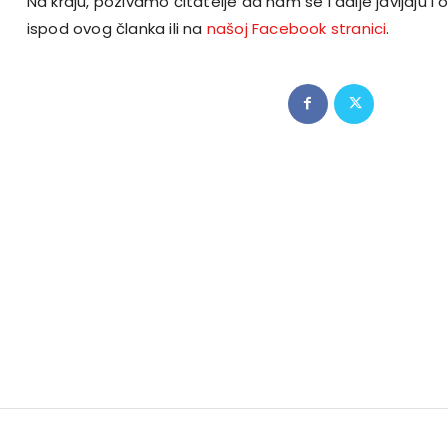
Na kraju, pozivamo čitatelje da nam se i dalje javljaju 
ispod ovog članka ili na
našoj Facebook stranici
.