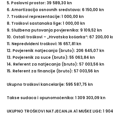
5. Poslovni prostor: 39 589,30 kn
6. Amortizacija osnovnih sredstava: 6 150,00 kn
7. Troškovi reprezentacije: 1 000,00 kn
8. Troškovi sastanaka lige: 1 000,00 kn
9. Službena putovanja povjerenika: 9 109,52 kn
10. Ostali troškovi – „Hrvatska košarka“: 67 200,00 k
11. Nepredviđeni troškovi: 16 657,81 kn
12. Povjerenik natjecanja (bruto): 206 645,07 kn
13. Povjerenik za suce (bruto): 55 063,84 kn
14. Referent za natjecanja (bruto): 57 003,56 kn
15. Referent za financije (bruto): 57 003,56 kn
Ukupno troškovi kancelarije: 595 587,75 kn
Takse sudaca i opunomoćenika: 1 309 303,09 kn
UKUPNO TROŠKOVI NATJECANJA A1 MUŠKE LIGE: 1 904