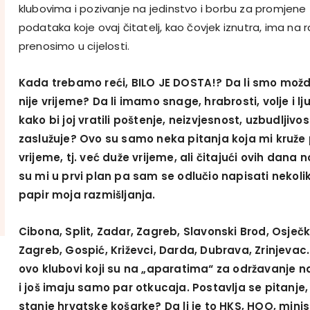
klubovima i pozivanje na jedinstvo i borbu za promjene 
podataka koje ovaj čitatelj, kao čovjek iznutra, ima na
prenosimo u cijelosti.
Kada trebamo reći, BILO JE DOSTA!? Da li smo možda 
nije vrijeme? Da li imamo snage, hrabrosti, volje i 
kako bi joj vratili poštenje, neizvjesnost, uzbudljivost 
zaslužuje? Ovo su samo neka pitanja koja mi kruže 
vrijeme, tj. već duže vrijeme, ali čitajući ovih dana n
su mi u prvi plan pa sam se odlučio napisati nekolik
papir moja razmišljanja.
Cibona, Split, Zadar, Zagreb, Slavonski Brod, Osječk
Zagreb, Gospić, Križevci, Darda, Dubrava, Zrinjevac
ovo klubovi koji su na „aparatima“ za održavanje na
i još imaju samo par otkucaja. Postavlja se pitanje, 
stanje hrvatske košarke? Da li je to HKS, HOO, minis