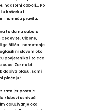
ave, nadzorni odbori… Po
i u košarku i
je i nameću pravila.
o na to da na saboru
 Cedevite, Cibone,
lige Bilića i nametanje
oglasili ni slovom oko
ću povjerenika i to cca.
a suce. Zar ne bi
nik dobiva plaću, sami
mi plaćaju?
z zato jer postoje
a klubovi osnivači
i im odlučivanje oko