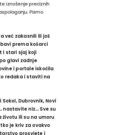
te iznošenje preciznih
 raspolaganju. Pismo
već zakasnili ili još
ljubavi prema košarci
i stari sjaj koji
po glavi zadnje
ovine i portale iskočila
o redaka i staviti na
i Sokol, Dubrovnik, Novi
… nastavite niz… Sve su
 životu ili su na umoru
tko je kriv za ovakvo
tarstvo prosvjete i