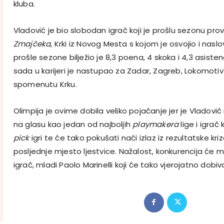
kluba.
Vladović je bio slobodan igrač koji je prošlu sezonu pro
Zmajčeka
, Krki iz Novog Mesta s kojom je osvojio i naslo
prošle sezone bilježio je 8,3 poena, 4 skoka i 4,3 asiste
sada u karijeri je nastupao za Zadar, Zagreb, Lokomotiv R
spomenutu Krku.
Olimpija je ovime dobila veliko pojačanje jer je Vladović
na glasu kao jedan od najboljih
playmakera
lige i igrač 
pick
igri te će tako pokušati naći izlaz iz rezultatske kriz
posljednje mjesto ljestvice. Nažalost, konkurencija će m
igrač, mladi Paolo Marinelli koji će tako vjerojatno dobi