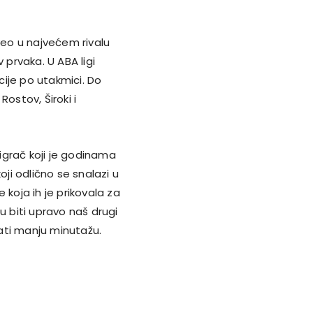
veo u najvećem rivalu
v prvaka. U ABA ligi
ncije po utakmici. Do
ostov, Široki i
 igrač koji je godinama
koji odlično se snalazi u
e koja ih je prikovala za
u biti upravo naš drugi
vati manju minutažu.