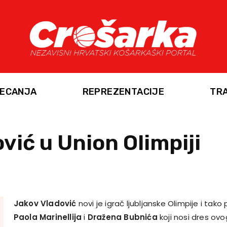
ECANJA
REPREZENTACIJE
TR
vić u Union Olimpiji
Jakov Vladović
novi je igrač ljubljanske Olimpije i tako
Paola Marinellija
i
Dražena Bubnića
koji nosi dres ov