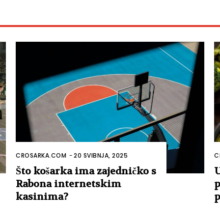
CROSARKA.COM
-
20 SVIBNJA, 2025
C
Što košarka ima zajedničko s
U
Rabona internetskim
p
kasinima?
p