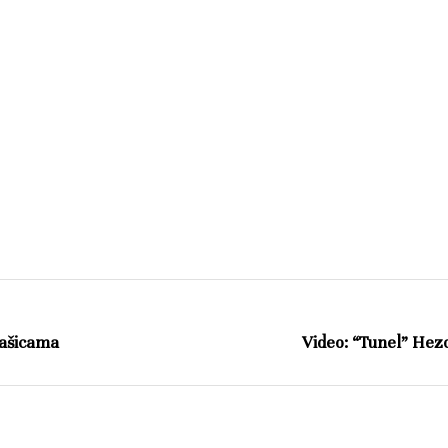
Našicama
Video: “Tunel” Hezo