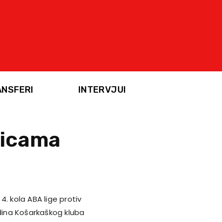
ANSFERI
INTERVJUI
šicama
. kola ABA lige protiv
dina Košarkaškog kluba