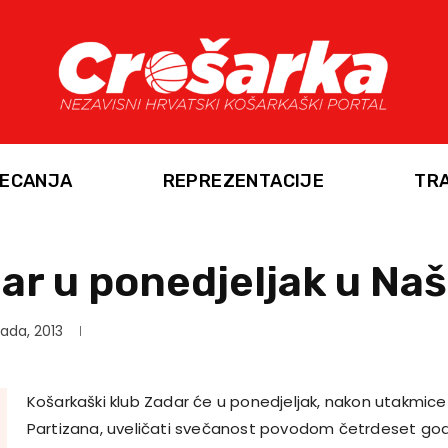
ECANJA
REPREZENTACIJE
TR
dar u ponedjeljak u Na
pada, 2013
Košarkaški klub Zadar će u ponedjeljak, nakon utakmice 4
Partizana, uveličati svečanost povodom četrdeset go