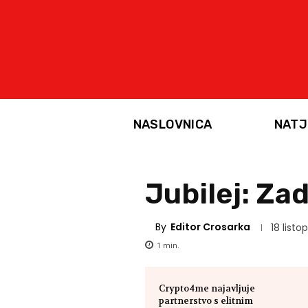
NASLOVNICA
NATJ
Jubilej: Za
By
Editor Crosarka
18 listo
1
min.
Crypto4me najavljuje
partnerstvo s elitnim