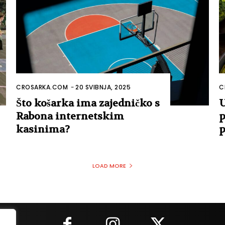
CROSARKA.COM
-
20 SVIBNJA, 2025
C
Što košarka ima zajedničko s
U
Rabona internetskim
p
kasinima?
p
LOAD MORE