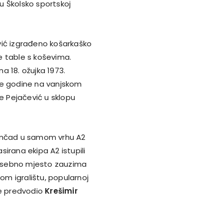
 u Školsko sportskoj
vić izgrađeno košarkaško
ne table s koševima.
a 18. ožujka 1973.
će godine na vanjskom
re Pejačević u sklopu
momčad u samom vrhu A2
asirana ekipa A2 istupili
 posebno mjesto zauzima
kom igralištu, popularnoj
je predvodio
Krešimir