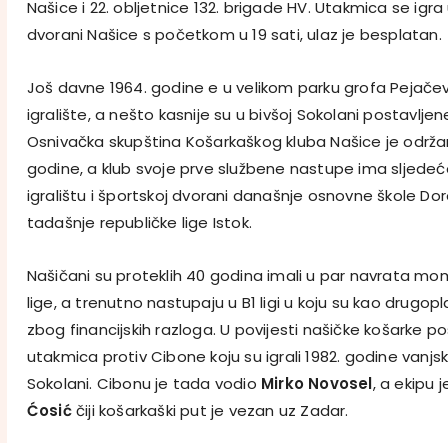
Našice i 22. obljetnice 132. brigade HV. Utakmica se igra
dvorani Našice s početkom u 19 sati, ulaz je besplatan.
Još davne 1964. godine e u velikom parku grofa Pejače
igralište, a nešto kasnije su u bivšoj Sokolani postavlje
Osnivačka skupština Košarkaškog kluba Našice je održan
godine, a klub svoje prve službene nastupe ima sljede
igralištu i športskoj dvorani današnje osnovne škole Do
tadašnje republičke lige Istok.
Našičani su proteklih 40 godina imali u par navrata 
lige, a trenutno nastupaju u B1 ligi u koju su kao drugopl
zbog financijskih razloga. U povijesti našičke košarke
utakmica protiv Cibone koju su igrali 1982. godine vanjs
Sokolani. Cibonu je tada vodio
Mirko Novosel
, a ekipu 
Ćosić
čiji košarkaški put je vezan uz Zadar.