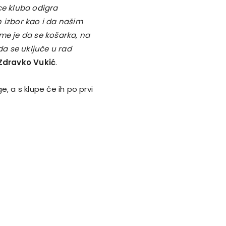
ce kluba odigra
 izbor kao i da našim
me je da se košarka, na
da se uključe u rad
Zdravko Vukić
.
, a s klupe će ih po prvi