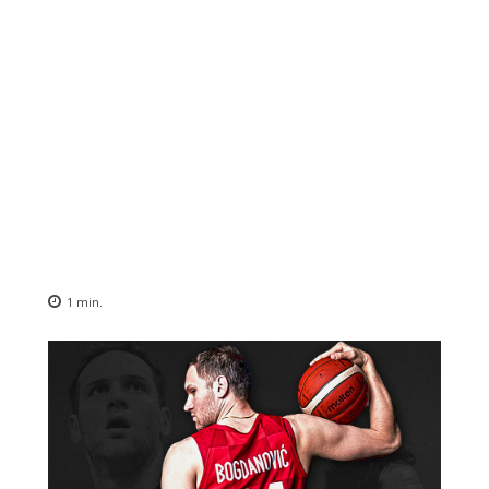
1
min.