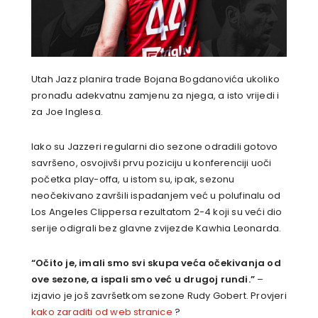
Utah Jazz planira trade Bojana Bogdanovića ukoliko
pronađu adekvatnu zamjenu za njega, a isto vrijedi i
za Joe Inglesa.
Iako su Jazzeri regularni dio sezone odradili gotovo
savršeno, osvojivši prvu poziciju u konferenciji uoči
početka play-offa, u istom su, ipak, sezonu
neočekivano završili ispadanjem već u polufinalu od
Los Angeles Clippersa rezultatom 2-4 koji su veći dio
serije odigrali bez glavne zvijezde Kawhia Leonarda.
“Očito je, imali smo svi skupa veća očekivanja od
ove sezone, a ispali smo već u drugoj rundi.”
–
izjavio je još završetkom sezone Rudy Gobert. Provjeri
kako zaraditi od web stranice
?