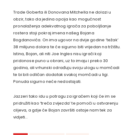
Trade Goberta ili Donovana Mitchella ne dolazi u
obzir, tako da jedina opcija kao mogućnost
pronalaženja adekvatnog igrača za poboljšanje
rostera stoji pokraj imena našeg Bojana
Bogdanovića. On ima ugovor na dvije godine ‘težak’
38 milijuna dolara te će sigurno biti vrijedan na tržištu.
Istina, Bojan, ali niti Joe Ingles nisu igrači koji
pridonose puno u obrani, uz to imaju i preko 30
godina, ali vrhunski odrađuju svoju ulogu u momčadi
te bi bili odličan dodatak svakoj momčadi u ligi.
Ponuda sigurno neće nedostajati.
Jazzeri tako idu u potragu za igračem koji će im se
pridružiti kao ‘treća zvijezda’ te pomoći u ostvarenju
ciljeva, a gdje će Bojan završiti ostaje nam tek za
vidjeti…