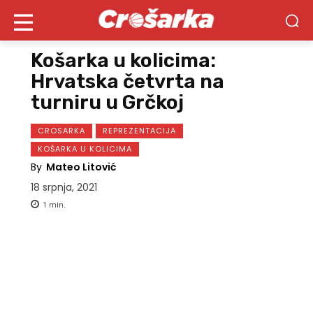
Košarka u kolicima:
Hrvatska četvrta na
turniru u Grčkoj
CROSARKA
REPREZENTACIJA
KOŠARKA U KOLICIMA
By
Mateo Litović
18 srpnja, 2021
1
min.