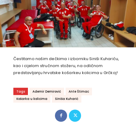
Čestitamo našim dečkima i izborniku Siniši Kuhariću,
kao i cijelom stručnom stožeru, na odličnom
predstavljanju hrvatske košarkeu kolicima u Grčkoj!
Tags
Ademir Demirović
Ante Štimac
Košarka u kolicima
Siniša Kuharić