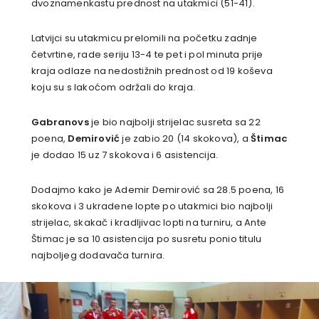
dvoznamenkastu prednost na utakmici (51-41).
Latvijci su utakmicu prelomili na početku zadnje
četvrtine, rade seriju 13-4 te pet i pol minuta prije
kraja odlaze na nedostižnih prednost od 19 koševa
koju su s lakoćom održali do kraja.
Gabranovs
je bio najbolji strijelac susreta sa 22
poena,
Demirović
je zabio 20 (14 skokova), a
Štimac
je dodao 15 uz 7 skokova i 6 asistencija.
Dodajmo kako je Ademir Demirović sa 28.5 poena, 16
skokova i 3 ukradene lopte po utakmici bio najbolji
strijelac, skakač i kradljivac lopti na turniru, a Ante
Štimac je sa 10 asistencija po susretu ponio titulu
najboljeg dodavača turnira.