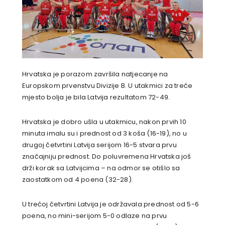
Hrvatska je porazom završila natjecanje na
Europskom prvenstvu Divizije B. U utakmici za treće
mjesto bolja je bila Latvija rezultatom 72-49.
Hrvatska je dobro ušla u utakmicu, nakon prvih 10
minuta imalu su i prednost od 3 koša (16-19), no u
drugoj četvrtini Latvija serijom 16-5 stvara prvu
značajniju prednost. Do poluvremena Hrvatska još
drži korak sa Latvijcima – na odmor se otišlo sa
zaostatkom od 4 poena (32-28).
U trećoj četvrtini Latvija je održavala prednost od 5-6
poena, no mini-serijom 5-0 odlaze na prvu