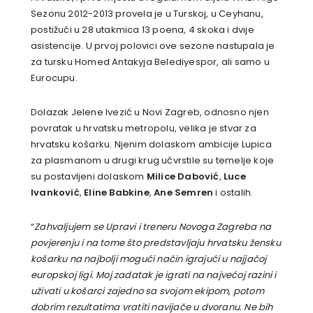
Sezonu 2012-2013 provela je u Turskoj, u Ceyhanu,
postižući u 28 utakmica 13 poena, 4 skoka i dvije
asistencije. U prvoj polovici ove sezone nastupala je
za tursku Homed Antakyja Belediyespor, ali samo u
Eurocupu.
Dolazak Jelene Ivezić u Novi Zagreb, odnosno njen
povratak u hrvatsku metropolu, velika je stvar za
hrvatsku košarku. Njenim dolaskom ambicije Lupica
za plasmanom u drugi krug učvrstile su temelje koje
su postavljeni dolaskom
Milice Dabović
,
Luce
Ivanković
,
Eline Babkine
,
Ane Semren
i ostalih.
“
Zahvaljujem se Upravi i treneru Novoga Zagreba na
povjerenju i na tome što predstavljaju hrvatsku žensku
košarku na najbolji mogući način igrajući u najjačoj
europskoj ligi. Moj zadatak je igrati na najvećoj razini i
uživati u košarci zajedno sa svojom ekipom, potom
dobrim rezultatima vratiti navijače u dvoranu. Ne bih