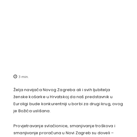
3
min.
Želja navijača Novog Zagreba ali i svih ljubitelja
ženske košarke u Hrvatskoj da naš predstavnik u
Euroligi bude konkurentniji u borbi za drugi krug, ovog
je Božića uslišana.
Provjetravanje svlačionice, smanjivanje troškova i
smanjivanje proračuna u Novi Zagreb su doveli –