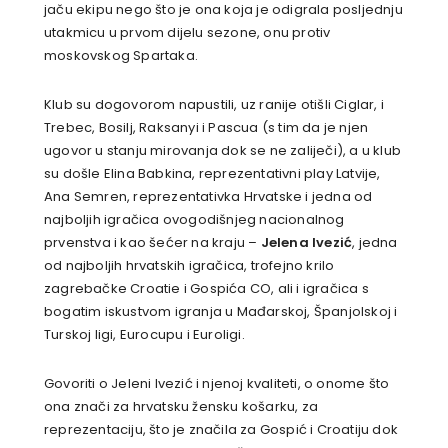
jaču ekipu nego što je ona koja je odigrala posljednju
utakmicu u prvom dijelu sezone, onu protiv
moskovskog Spartaka.
Klub su dogovorom napustili, uz ranije otišli Ciglar, i
Trebec, Bosilj, Raksanyi i Pascua (s tim da je njen
ugovor u stanju mirovanja dok se ne zaliječi), a u klub
su došle Elina Babkina, reprezentativni play Latvije,
Ana Semren, reprezentativka Hrvatske i jedna od
najboljih igračica ovogodišnjeg nacionalnog
prvenstva i kao šećer na kraju –
Jelena Ivezić
, jedna
od najboljih hrvatskih igračica, trofejno krilo
zagrebačke Croatie i Gospića CO, ali i igračica s
bogatim iskustvom igranja u Mađarskoj, Španjolskoj i
Turskoj ligi, Eurocupu i Euroligi.
Govoriti o Jeleni Ivezić i njenoj kvaliteti, o onome što
ona znači za hrvatsku žensku košarku, za
reprezentaciju, što je značila za Gospić i Croatiju dok