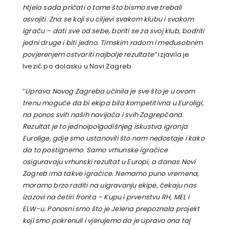
htjela sada pričati o tome što bismo sve trebali
osvojiti. Zna se koji su ciljevi svakom klubu i svakom
igraču – dati sve od sebe, boriti se za svoj klub, bodriti
jedni druge i biti jedno. Timskim radom i međusobnim
povjerenjem ostvariti najbolje rezultate”
izjavila je
Ivezić po dolasku u Novi Zagreb.
“
Uprava Novog Zagreba učinila je sve što je u ovom
trenu moguće da bi ekipa bila kompetitivna u Euroligi,
na ponos svih naših navijača i svih Zagrepčana.
Rezultat je to jednoipolgodišnjeg iskustva igranja
Eurolige, gdje smo ustanovili što nam nedostaje i kako
da to postignemo. Samo vrhunske igračice
osiguravaju vrhunski rezultat u Europi, a danas Novi
Zagreb ima takve igračice. Nemamo puno vremena,
moramo brzo raditi na uigravanju ekipe, čekaju nas
izazovi na četiri fronta – Kupu i prvenstvu RH, MEL i
ELW-u. Ponosni smo što je Jelena prepoznala projekt
koji smo pokrenuli i vjerujemo da je upravo ona taj