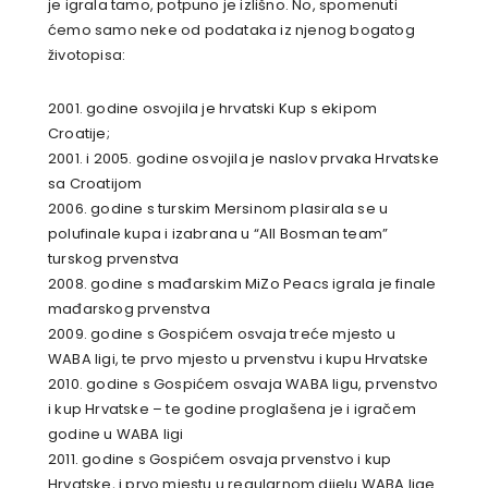
je igrala tamo, potpuno je izlišno. No, spomenuti
ćemo samo neke od podataka iz njenog bogatog
životopisa:
2001. godine osvojila je hrvatski Kup s ekipom
Croatije;
2001. i 2005. godine osvojila je naslov prvaka Hrvatske
sa Croatijom
2006. godine s turskim Mersinom plasirala se u
polufinale kupa i izabrana u “All Bosman team”
turskog prvenstva
2008. godine s mađarskim MiZo Peacs igrala je finale
mađarskog prvenstva
2009. godine s Gospićem osvaja treće mjesto u
WABA ligi, te prvo mjesto u prvenstvu i kupu Hrvatske
2010. godine s Gospićem osvaja WABA ligu, prvenstvo
i kup Hrvatske – te godine proglašena je i igračem
godine u WABA ligi
2011. godine s Gospićem osvaja prvenstvo i kup
Hrvatske, i prvo mjestu u regularnom dijelu WABA lige