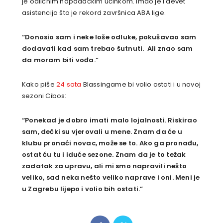
je odličnim napadačkim učinkom. Imao je i devet
asistencija što je rekord završnica ABA lige.
“Donosio sam i neke loše odluke, pokušavao sam
dodavati kad sam trebao šutnuti. Ali znao sam
da moram biti vođa.”
Kako piše
24 sata
Blassingame bi volio ostati i u novoj
sezoni Cibos:
“Ponekad je dobro imati malo lojalnosti. Riskirao
sam, dečki su vjerovali u mene. Znam da će u
klubu pronaći novac, može se to. Ako ga pronađu,
ostat ću tu i iduće sezone. Znam da je to težak
zadatak za upravu, ali mi smo napravili nešto
veliko, sad neka nešto veliko naprave i oni. Meni je
u Zagrebu lijepo i volio bih ostati.”