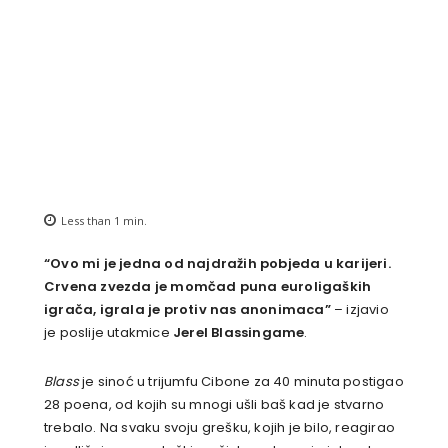
Less than 1
min.
“Ovo mi je jedna od najdražih pobjeda u karijeri.
Crvena zvezda je momčad puna euroligaških
igrača, igrala je protiv nas anonimaca”
– izjavio
je poslije utakmice
Jerel Blassingame
.
Blass
je sinoć u trijumfu Cibone za 40 minuta postigao
28 poena, od kojih su mnogi ušli baš kad je stvarno
trebalo. Na svaku svoju grešku, kojih je bilo, reagirao