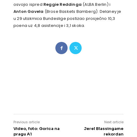
osvojio ispred
Reggie Reddinga
(ALBA Berlin) i
Anton Gavela
(Brose Baskets Bamberg). Delaney je
u 29 utakmica Bundeslige postizao prosječno 10,3
poena uz 4,8 asistencije i 3,1 skoka.
Previous article
Next article
Video, foto: Gorica na
Jerel Blassingame
pragu A1
rekordan