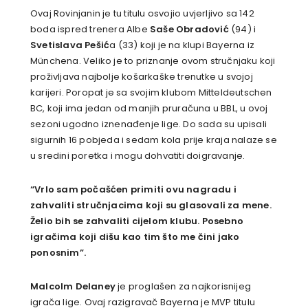
Ovaj Rovinjanin je tu titulu osvojio uvjerljivo sa 142
boda ispred trenera Albe
Saše Obradović
(94) i
Svetislava Pešić
a (33) koji je na klupi Bayerna iz
Münchena. Veliko je to priznanje ovom stručnjaku koji
proživljava najbolje košarkaške trenutke u svojoj
karijeri. Poropat je sa svojim klubom Mitteldeutschen
BC, koji ima jedan od manjih pruračuna u BBL, u ovoj
sezoni ugodno iznenađenje lige. Do sada su upisali
sigurnih 16 pobjeda i sedam kola prije kraja nalaze se
u sredini poretka i mogu dohvatiti doigravanje.
“Vrlo sam počašćen primiti ovu nagradu i
zahvaliti stručnjacima koji su glasovali za mene.
Želio bih se zahvaliti cijelom klubu. Posebno
igračima koji dišu kao tim što me čini jako
ponosnim”.
Malcolm Delaney
je proglašen za najkorisnijeg
igrača lige. Ovaj razigravač Bayerna je MVP titulu