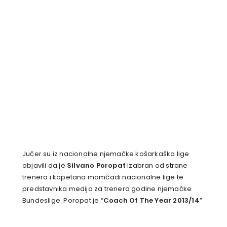
Jučer su iz nacionalne njemačke košarkaška lige
objavili da je
Silvano Poropat
izabran od strane
trenera i kapetana momčadi nacionalne lige te
predstavnika medija za trenera godine njemačke
Bundeslige. Poropat je “
Coach Of The Year 2013/14
”
.