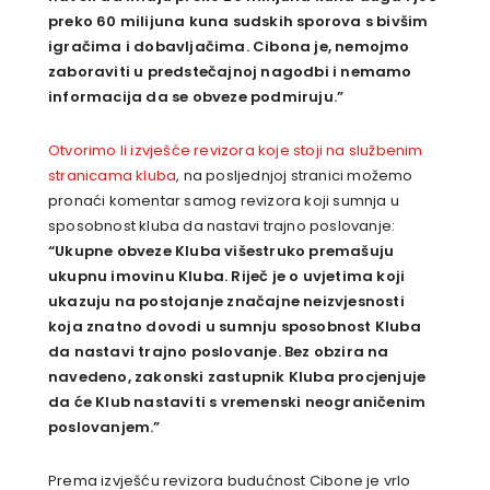
preko 60 milijuna kuna sudskih sporova s bivšim
igračima i dobavljačima. Cibona je, nemojmo
zaboraviti u predstečajnoj nagodbi i nemamo
informacija da se obveze podmiruju.”
Otvorimo li izvješće revizora koje stoji na službenim
stranicama kluba
, na posljednjoj stranici možemo
pronaći komentar samog revizora koji sumnja u
sposobnost kluba da nastavi trajno poslovanje:
“Ukupne obveze Kluba višestruko premašuju
ukupnu imovinu Kluba. Riječ je o uvjetima koji
ukazuju na postojanje značajne neizvjesnosti
koja znatno dovodi u sumnju sposobnost Kluba
da nastavi trajno poslovanje. Bez obzira na
navedeno, zakonski zastupnik Kluba procjenjuje
da će Klub nastaviti s vremenski neograničenim
poslovanjem.”
Prema izvješću revizora budućnost Cibone je vrlo