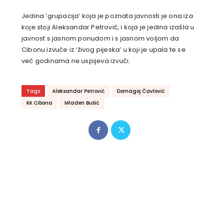
Jedina ‘grupacija’ koja je poznata javnosti je ona iza
koje stoji Aleksandar Petrović, i koja je jedina izašla u
javnost s jasnom ponudom i s jasnom voljom da
Cibonu izvuče iz ‘živog pijeska’ u koji je upala te se
već godinama ne uspijeva izvući.
Tags
Aleksandar Petrović
Domagoj Čavlović
KK Cibona
Mladen Bušić