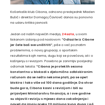
Košarkaški klub Cibona, odnosno predsjednik Mladen
Bušić i direktor Domagoj Čavlović danas su ponovno
na udaru kritika javnosti.
Jedan od naših najvećih medija,
24sata
, u svom
tiskanom izdanju pod naslovom:
“Odlazite iz Cibone
jer ćete baš sve uništititi”
, piše o već poznatim
problemima, o novoj grupaciji, o sportskim
rezultatima kojih nema, dugu koji se povećava, ali i o
kašnjenju s revizijom. Posebno je zanimljiv posljednji
odlomak teksta:
“Cibona je proteklih sezona
konstantno u blokadi s djelomično odblokiranim
računom da se nešto nekome plati, pa se opet
blokira i tako više od 100 dana godišnje. Da stvar
bude gora, Cibona kasni s revizijom i bili su
prijavljeni Ministarstvu financija, a i ove godine
su objavili reviziju s mjesec dana zakašnjenja i
naveli da imaju preko 20 milijuna kuna duga i još