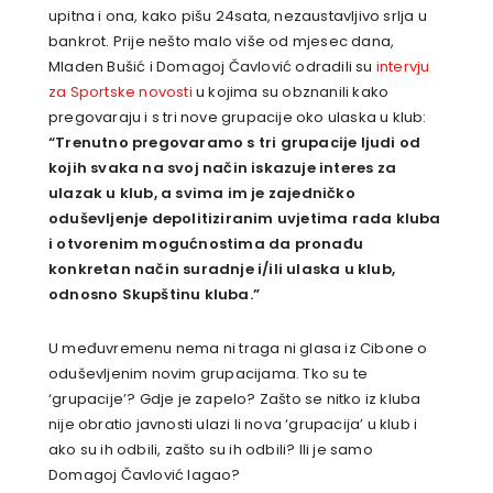
upitna i ona, kako pišu 24sata, nezaustavljivo srlja u
bankrot. Prije nešto malo više od mjesec dana,
Mladen Bušić i Domagoj Čavlović odradili su
intervju
za Sportske novosti
u kojima su obznanili kako
pregovaraju i s tri nove grupacije oko ulaska u klub:
“Trenutno pregovaramo s tri grupacije ljudi od
kojih svaka na svoj način iskazuje interes za
ulazak u klub, a svima im je zajedničko
oduševljenje depolitiziranim uvjetima rada kluba
i otvorenim mogućnostima da pronađu
konkretan način suradnje i/ili ulaska u klub,
odnosno Skupštinu kluba.”
U međuvremenu nema ni traga ni glasa iz Cibone o
oduševljenim novim grupacijama. Tko su te
‘grupacije’? Gdje je zapelo? Zašto se nitko iz kluba
nije obratio javnosti ulazi li nova ‘grupacija’ u klub i
ako su ih odbili, zašto su ih odbili? Ili je samo
Domagoj Čavlović lagao?