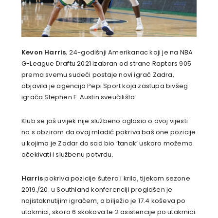
Kevon
Harris
, 24-godišnji Amerikanac koji je na NBA
G-League Draftu 2021 izabran od strane Raptors 905
prema svemu sudeći postaje novi igrač Zadra,
objavila je agencija Pepi Sport koja zastupa bivšeg
igrača Stephen F. Austin sveučilišta.
Klub se još uvijek nije službeno oglasio o ovoj vijesti
no s obzirom da ovaj mladić pokriva baš one pozicije
u kojima je Zadar do sad bio ‘tanak’ uskoro možemo
očekivati i službenu potvrdu.
Harris
pokriva pozicije šutera i krila, tijekom sezone
2019./20. u Southland konferenciji proglašen je
najistaknutijim igračem, a bilježio je 17.4 koševa po
utakmici, skoro 6 skokova te 2 asistencije po utakmici.