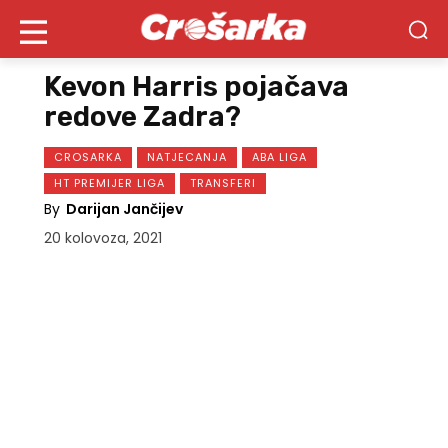
Kevon Harris pojačava
redove Zadra?
CROSARKA
NATJECANJA
ABA LIGA
HT PREMIJER LIGA
TRANSFERI
By
Darijan Jančijev
20 kolovoza, 2021