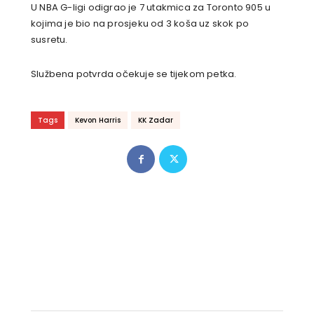
U NBA G-ligi odigrao je 7 utakmica za Toronto 905 u
kojima je bio na prosjeku od 3 koša uz skok po
susretu.
Službena potvrda očekuje se tijekom petka.
Tags
Kevon Harris
KK Zadar