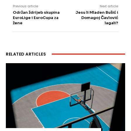
Previous article
Next article
Održan ždrijeb skupina
Jesu li Mladen Bušić i
EuroLige i EuroCupa za
Domagoj Čavlović
žene
lagali?
RELATED ARTICLES