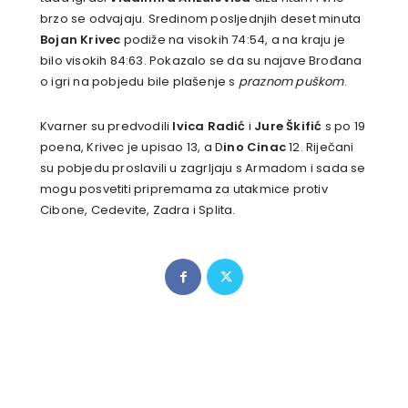
brzo se odvajaju. Sredinom posljednjih deset minuta
Bojan Krivec
podiže na visokih 74:54, a na kraju je
bilo visokih 84:63. Pokazalo se da su najave Brođana
o igri na pobjedu bile plašenje s
praznom puškom
.
Kvarner su predvodili
Ivica Radić
i
Jure Škifić
s po 19
poena, Krivec je upisao 13, a D
ino Cinac
12. Riječani
su pobjedu proslavili u zagrljaju s Armadom i sada se
mogu posvetiti pripremama za utakmice protiv
Cibone, Cedevite, Zadra i Splita.