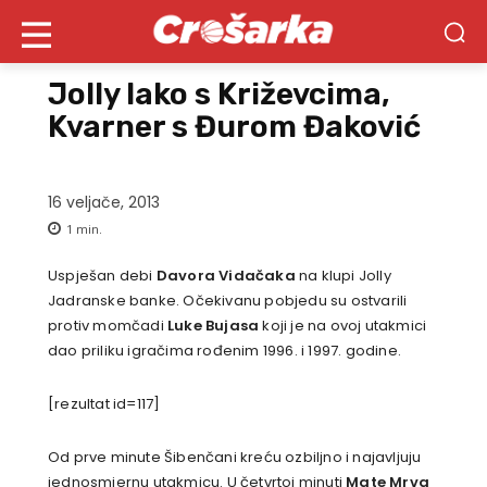
Jolly lako s Križevcima,
Kvarner s Đurom Đaković
16 veljače, 2013
1
min.
Uspješan debi
Davora Vidačaka
na klupi Jolly
Jadranske banke. Očekivanu pobjedu su ostvarili
protiv momčadi
Luke Bujasa
koji je na ovoj utakmici
dao priliku igračima rođenim 1996. i 1997. godine.
[rezultat id=117]
Od prve minute Šibenčani kreću ozbiljno i najavljuju
jednosmjernu utakmicu. U četvrtoj minuti
Mate Mrva