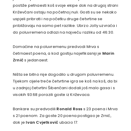
postiže petnaesti koš svoje ekipe dok na drugoj strani
Križevčani ostaju na početnoj nuli. Gosti su se nekako
uspjeli pribrati i na početku druge četvrtine se
približavaju na samo pet razlike. Ubrzo Jolly uzvraća i
do poluvremena odlazi na najveću razliku od 46:30.
Domaćine na poluvremenu predvodi Mrva s
četrnaest poena, a kod gostiju najefikasniji je
Marin
Zrnić
s jedanaest.
Ništa se bitno nije dogodilo u drugom poluvremenu.
Tijekom cijele treće četvrtine igra se koš na koš, da bi
u zadnjoj četvrtini Šibenčani dodali još malo gasa i s
visokih 93:68 porazili goste iz Križevaca.
Bankare su predvodili
Ronald Ross
s 23 poena i Mrva
s 21 poenom. Za goste 20 poena postigao je Zrnić,
dok je
Ivan Cvjetković
ubacio 17.