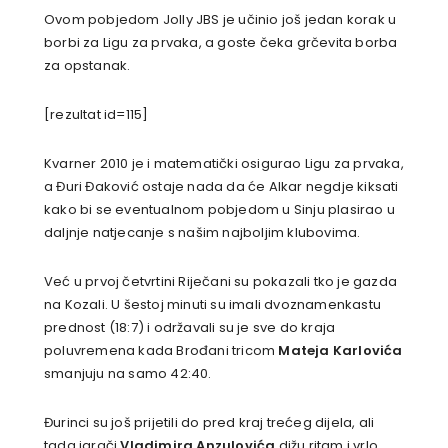
Ovom pobjedom Jolly JBS je učinio još jedan korak u
borbi za Ligu za prvaka, a goste čeka grčevita borba
za opstanak.
[rezultat id=115]
Kvarner 2010 je i matematički osigurao Ligu za prvaka,
a Đuri Đaković ostaje nada da će Alkar negdje kiksati
kako bi se eventualnom pobjedom u Sinju plasirao u
daljnje natjecanje s našim najboljim klubovima.
Već u prvoj četvrtini Riječani su pokazali tko je gazda
na Kozali. U šestoj minuti su imali dvoznamenkastu
prednost (18:7) i održavali su je sve do kraja
poluvremena kada Brođani tricom
Mateja Karlovića
smanjuju na samo 42:40.
Đurinci su još prijetili do pred kraj trećeg dijela, ali
tada igrači
Vladimira Anzulovića
dižu ritam i vrlo