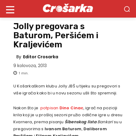
Jolly pregovara s
Baturom, Peršićem i
Kraljevićem
By
Editor Crosarka
9 kolovoza, 2013
1
min.
U Košarkaškom klubu Jolly JBŠ u tijeku su pregovori s
više igrača kako bi u novu sezonu ušli što spremniji.
Nakon što je
potpisan
Dino Cinac
, igrač na poziciji
krila koji je u prošloj sezoni pružio odlične igre u dresu
Kvarnera, prema pisanju
Šibenskog lista
Bankari
su u
pregovorima s
Ivanom Baturom
,
Daliborom
Peršićem
i
Filipom Kraljevićem
.