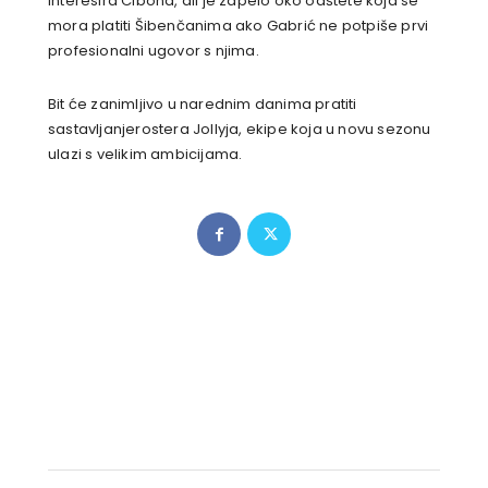
interesira Cibona, ali je zapelo oko odštete koja se
mora platiti Šibenčanima ako Gabrić ne potpiše prvi
profesionalni ugovor s njima.
Bit će zanimljivo u narednim danima pratiti
sastavljanjerostera Jollyja, ekipe koja u novu sezonu
ulazi s velikim ambicijama.