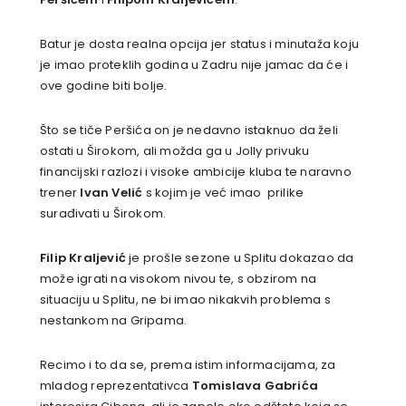
Batur je dosta realna opcija jer status i minutaža koju
je imao proteklih godina u Zadru nije jamac da će i
ove godine biti bolje.
Što se tiče Peršića on je nedavno istaknuo da želi
ostati u Širokom, ali možda ga u Jolly privuku
financijski razlozi i visoke ambicije kluba te naravno
trener
Ivan Velić
s kojim je već imao prilike
surađivati u Širokom.
Filip Kraljević
je prošle sezone u Splitu dokazao da
može igrati na visokom nivou te, s obzirom na
situaciju u Splitu, ne bi imao nikakvih problema s
nestankom na Gripama.
Recimo i to da se, prema istim informacijama, za
mladog reprezentativca
Tomislava Gabrića