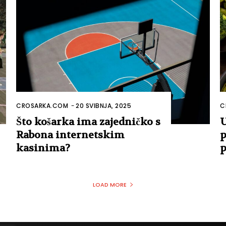
CROSARKA.COM
-
20 SVIBNJA, 2025
C
Što košarka ima zajedničko s
U
Rabona internetskim
p
kasinima?
p
LOAD MORE