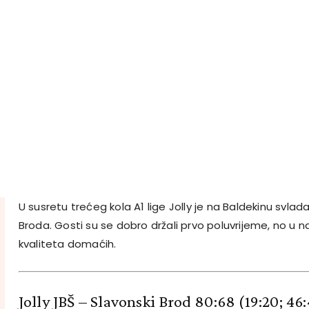
U susretu trećeg kola A1 lige Jolly je na Baldekinu sv
Broda. Gosti su se dobro držali prvo poluvrijeme, no u n
kvaliteta domaćih.
Jolly JBŠ – Slavonski Brod 80:68
(19:20; 46: