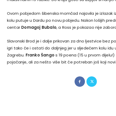
Ovom pobjedom šibenska momčad najavila je izlazak iz 
kolu putuje u Dardu po novu pobjedu. Nakon lošijih pred
centar
Domagoj Bubalo
, a Ross je pokazao nije zabora
Slavonski Brod je i dalje prikovan za dno ljestvice bez p
igri tako će i ostati do daljnjeg jer u sljedećem kolu id
Zagrebu.
Franko Šango
s 19 poena (15 u prvom dijelu!
pojačanje, ali za nešto više bit će potreban još koji novi