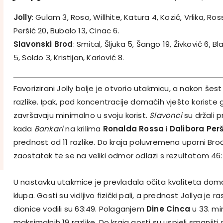
Jolly
: Gulam 3, Roso, Willhite, Katura 4, Kozić, Vrlika, Ross 
Peršić 20, Bubalo 13, Cinac 6.
Slavonski Brod
: Smital, Šljuka 5, Šango 19, Živković 6, Bl
5, Soldo 3, Kristijan, Karlović 8.
Favorizirani Jolly bolje je otvorio utakmicu, a nakon še
razlike. Ipak, pad koncentracije domaćih vješto koriste g
završavaju minimalno u svoju korist.
Slavonci
su držali p
kada
Bankari
na krilima
Ronalda Rossa
i
Dalibora Per
prednost od 11 razlike. Do kraja poluvremena uporni Brođ
zaostatak te se na veliki odmor odlazi s rezultatom 46:
U nastavku utakmice je prevladala očita kvaliteta doma
klupa. Gosti su vidljivo fizički pali, a prednost Jollya je 
dionice vodili su 63:49. Polaganjem
Dine Cinca
u 33. mi
maksimalnih 19 razlike. Do kraja gosti su uspjeli smanjiti n