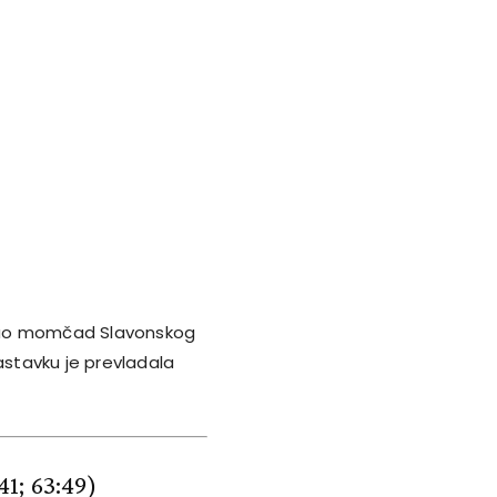
ladao momčad Slavonskog
astavku je prevladala
41; 63:49)