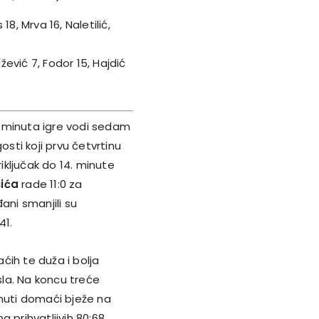
18, Mrva 16, Naletilić,
ažević 7, Fodor 15, Hajdić
st minuta igre vodi sedam
osti koji prvu četvrtinu
riključak do 14. minute
šića
rade 11:0 za
ani smanjili su
41.
ćih te duža i bolja
rasla. Na koncu treće
nuti domaći bježe na
a prihvatljivih 80:68.