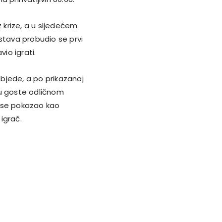
krize, a u sljedećem
stava probudio se prvi
vio igrati.
objede, a po prikazanoj
u u goste odličnom
) se pokazao kao
 igrač.