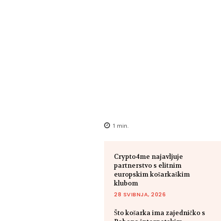
1
min.
Crypto4me najavljuje
partnerstvo s elitnim
europskim košarkaškim
klubom
28 SVIBNJA, 2026
Što košarka ima zajedničko s