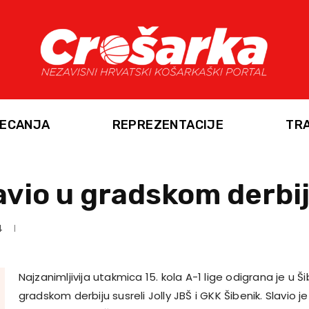
ECANJA
REPREZENTACIJE
TR
avio u gradskom derbi
4
Najzanimljivija utakmica 15. kola A-1 lige odigrana je u Š
gradskom derbiju susreli Jolly JBŠ i GKK Šibenik. Slavio