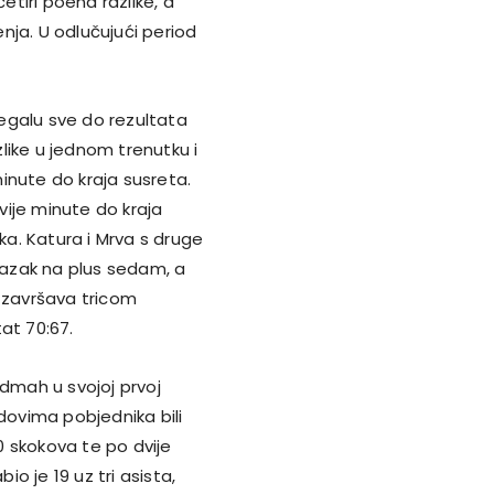
etiri poena razlike, a
nja. U odlučujući period
 egalu sve do rezultata
like u jednom trenutku i
inute do kraja susreta.
ije minute do kraja
a. Katura i Mrva s druge
azak na plus sedam, a
et završava tricom
at 70:67.
mah u svojoj prvoj
dovima pobjednika bili
 skokova te po dvije
io je 19 uz tri asista,