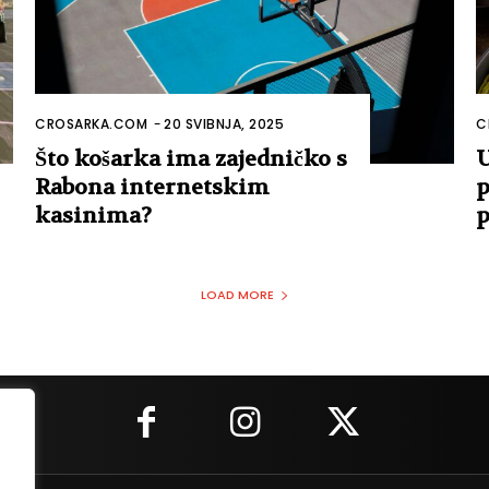
CROSARKA.COM
-
20 SVIBNJA, 2025
C
Što košarka ima zajedničko s
U
Rabona internetskim
p
kasinima?
p
LOAD MORE