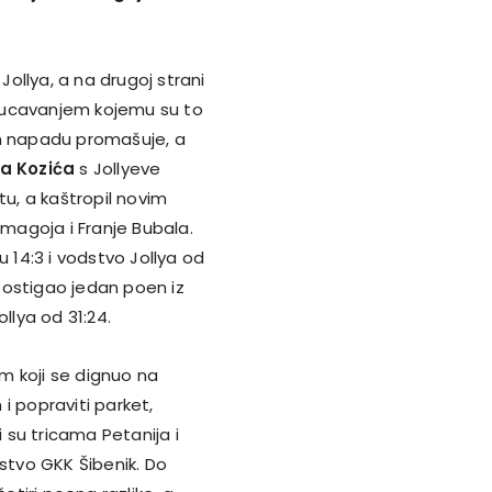
ollya, a na drugoj strani
ucavanjem kojemu su to
em napadu promašuje, a
ja Kozića
s Jollyeve
tu, a kaštropil novim
omagoja i Franje Bubala.
u 14:3 i vodstvo Jollya od
ostigao jedan poen iz
lya od 31:24.
m koji se dignuo na
 i popraviti parket,
li su tricama Petanija i
tvo GKK Šibenik. Do