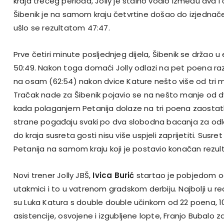
kraja trećeg perioda, Jolly je stalno vodio između dva i č
Šibenik je na samom kraju četvrtine došao do izjednače
ušlo se rezultatom 47:47.
Prve četiri minute posljednjeg dijela, Šibenik se držao u
50:49. Nakon toga domaći Jolly odlazi na pet poena raz
na osam (62:54) nakon dvice Kature nešto više od tri m
Tračak nade za Šibenik pojavio se na nešto manje od dv
kada polaganjem Petanija dolaze na tri poena zaostatk
strane pogađaju svaki po dva slobodna bacanja za odl
do kraja susreta gosti nisu više uspjeli zaprijetiti. Susr
Petanija na samom kraju koji je postavio konačan rezult
Novi trener Jolly JBŠ,
Ivica Burić
startao je pobjedom od
utakmici i to u vatrenom gradskom derbiju. Najbolji u re
su Luka Katura s double double učinkom od 22 poena, 10
asistencije, osvojene i izgubljene lopte, Franjo Bubalo zab