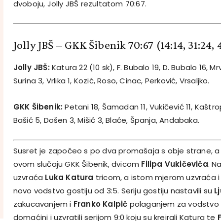
dvoboju, Jolly JBŠ rezultatom 70:67.
Jolly JBŠ – GKK Šibenik 70:67
(14:14, 31:24, 
Jolly JBŠ:
Katura 22 (10 sk), F. Bubalo 19, D. Bubalo 16, Mr
Surina 3, Vrlika 1, Kozić, Roso, Cinac, Perković, Vrsaljko.
GKK Šibenik:
Petani 18, Šamadan 11, Vukičević 11, Kaštropi
Bašić 5, Došen 3, Mišić 3, Blaće, Španja, Andabaka.
Susret je započeo s po dva promašaja s obje strane, a p
ovom slučaju GKK Šibenik, dvicom
Filipa Vukičevića
. N
uzvraća
Luka Katura
tricom, a istom mjerom uzvraća 
novo vodstvo gostiju od 3:5. Seriju gostiju nastavili su
L
zakucavanjem i
Franko Kalpić
polaganjem za vodstvo 3
domaćini i uzvratili serijom 9:0 koju su kreirali Katura te