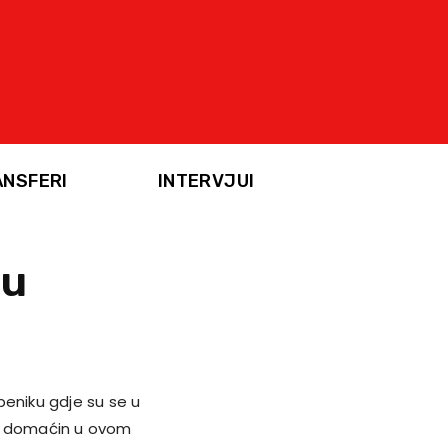
ANSFERI
INTERVJUI
ju
ibeniku gdje su se u
 je domaćin u ovom