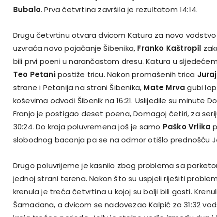
Bubalo
. Prva četvrtina završila je rezultatom 14:14.
Drugu četvrtinu otvara dvicom Katura za novo vodstvo J
uzvraća novo pojačanje Šibenika,
Franko Kaštropil
zak
bili prvi poeni u narančastom dresu. Katura u sljedeć
Teo Petani
postiže tricu. Nakon promašenih trica
Jura
strane i Petanija na strani Šibenika,
Mate Mrva
gubi lop
koševima odvodi Šibenik na 16:21. Uslijedile su minute D
Franjo je postigao deset poena, Domagoj četiri, za serij
30:24. Do kraja poluvremena još je samo
Paško Vrlika
p
slobodnog bacanja pa se na odmor otišlo prednošću Jol
Drugo poluvrijeme je kasnilo zbog problema sa parketo
jednoj strani terena. Nakon što su uspjeli riješiti problem
krenula je treća četvrtina u kojoj su bolji bili gosti. Krenu
Šamadana, a dvicom se nadovezao Kalpić za 31:32 vods