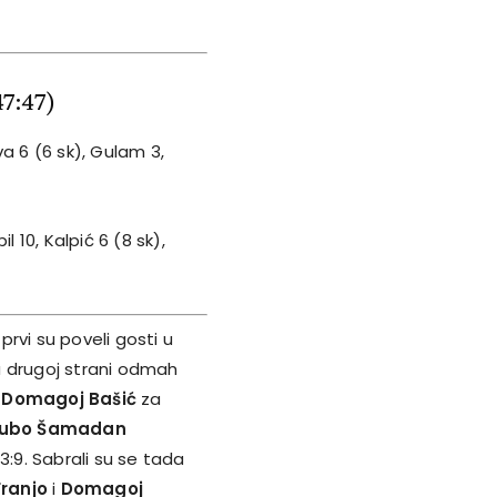
47:47)
va 6 (6 sk), Gulam 3,
l 10, Kalpić 6 (8 sk),
rvi su poveli gosti u
a drugoj strani odmah
i
Domagoj Bašić
za
jubo Šamadan
:9. Sabrali su se tada
Franjo
i
Domagoj