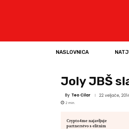
NASLOVNICA
NATJ
Joly JBŠ sl
By
Teo Cilar
22 veljače, 201
2
min.
Crypto4me najavljuje
partnerstvo s elitnim