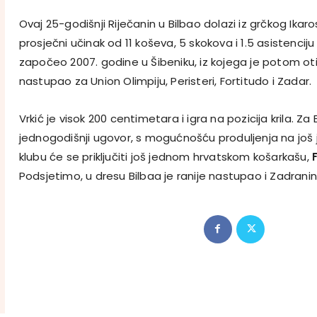
Ovaj 25-godišnji Riječanin u Bilbao dolazi iz grčkog Ikaros
prosječni učinak od 11 koševa, 5 skokova i 1.5 asistenciju 
započeo 2007. godine u Šibeniku, iz kojega je potom otiš
nastupao za Union Olimpiju, Peristeri, Fortitudo i Zadar.
Vrkić je visok 200 centimetara i igra na pozicija krila. Za
jednogodišnji ugovor, s mogućnošću produljenja na još
klubu će se priključiti još jednom hrvatskom košarkašu,
Podsjetimo, u dresu Bilbaa je ranije nastupao i Zadrani