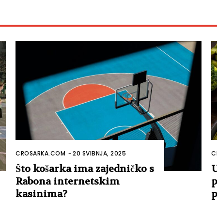
CROSARKA.COM
-
20 SVIBNJA, 2025
C
Što košarka ima zajedničko s
U
Rabona internetskim
p
kasinima?
p