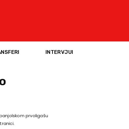
ANSFERI
INTERVJUI
ao
 španjolskom prvoligašu
ranici.