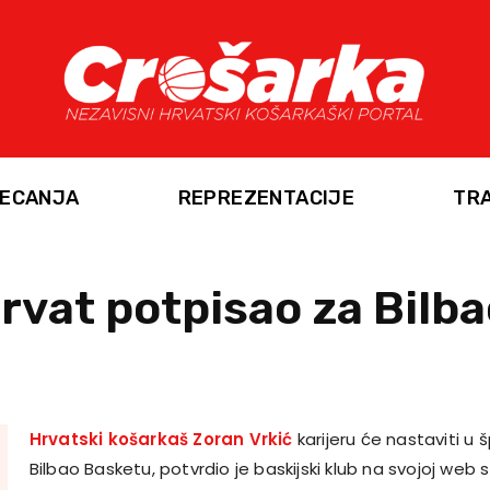
ECANJA
REPREZENTACIJE
TR
rvat potpisao za Bilb
Hrvatski košarkaš Zoran Vrkić
karijeru će nastaviti u
Bilbao Basketu, potvrdio je baskijski klub na svojoj web st