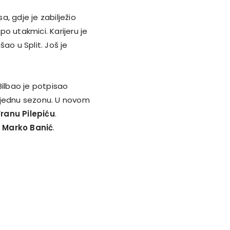
a, gdje je zabilježio
po utakmici. Karijeru je
ao u Split. Još je
 Bilbao je potpisao
 jednu sezonu. U novom
Franu Pilepiću
.
n
Marko Banić
.