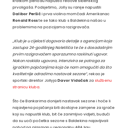
kratkom periodu napustio redove šibenskog
prvoligaša. Podsjetimo, Jolly su ranije napustili
Dalibor Peršić
i prva violina momčadi Amerikanac
Ronald Ross
te se tako klub s Baldekina našao u
problemima na pozicijama razigravača.
„Klub je u cijelosti dogovorio detalje s agencijom koja
zastupa 24-godišnjeg Naletilića te će s dosadašnjim
prvim razigravačem sporazumno raskinuti ugovor.
Nakon raskida ugovora, intenzivira se potraga za
igračkim pojačanjima koja će nam omogućiti da što
kvalitetnije odradimo nastavak sezone“
, rekao je
sportski direktor Jollyja
Davor Vidačak
za
službenu
stranicu kluba
.
Što će Bankarima donijeti nastavak sezone i hoće li
najavljena pojačanja biti dostojne zamjene za igrače
koji su napustili klub, bit će zanimljivo vidjeti, budući
da su uoči početka sezone s Baldekina najavljivali
pohod na plasman u regionalnu ABA ligu.