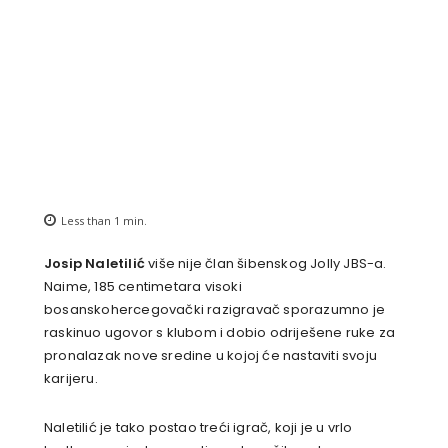
Less than 1
min.
Josip Naletilić
više nije član šibenskog Jolly JBS-a.
Naime, 185 centimetara visoki
bosanskohercegovački razigravač sporazumno je
raskinuo ugovor s klubom i dobio odriješene ruke za
pronalazak nove sredine u kojoj će nastaviti svoju
karijeru.
Naletilić je tako postao treći igrač, koji je u vrlo