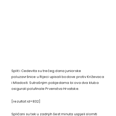
Split i Cedevita su trećeg dana juniorske
poluzavršnice u Rijeci upisali bodove protiv Križevaca
i Mladosti. Sutrašnjim pobjedama bi ova dva kluba
osigurali polufinale Prvenstva Hrvatske.
[rezultat id=832]
Splićani su tek u zadnjih šest minuta uspjeli slomiti