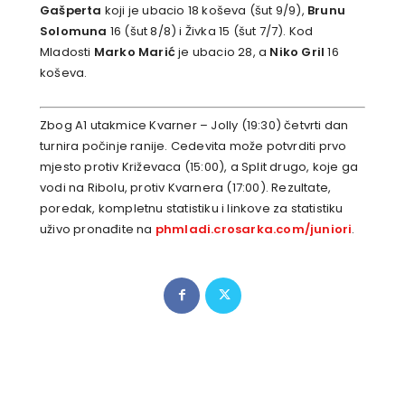
Gašperta
koji je ubacio 18 koševa (šut 9/9),
Brunu
Solomuna
16 (šut 8/8) i Živka 15 (šut 7/7). Kod
Mladosti
Marko Marić
je ubacio 28, a
Niko Gril
16
koševa.
Zbog A1 utakmice Kvarner – Jolly (19:30) četvrti dan
turnira počinje ranije. Cedevita može potvrditi prvo
mjesto protiv Križevaca (15:00), a Split drugo, koje ga
vodi na Ribolu, protiv Kvarnera (17:00). Rezultate,
poredak, kompletnu statistiku i linkove za statistiku
uživo pronađite na
phmladi.crosarka.com/juniori
.