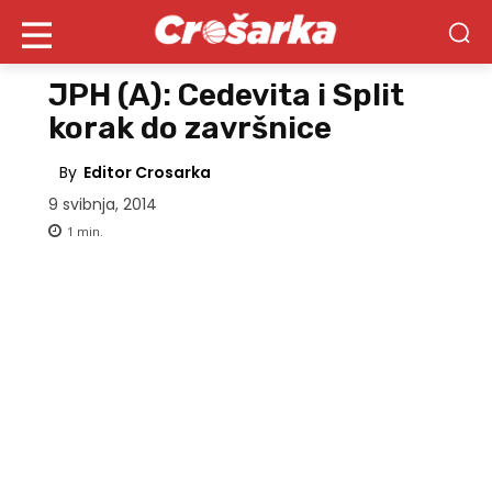
JPH (A): Cedevita i Split
korak do završnice
By
Editor Crosarka
9 svibnja, 2014
1
min.