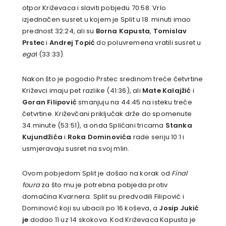
otpor Križevaca i slaviti pobjedu 70:58. Vrlo
izjednačen susret u kojem je Split u 18. minuti imao
prednost 32:24, ali su
Borna Kapusta
,
Tomislav
Prstec
i
Andrej Topić
do poluvremena vratili susret u
ega
l (33:33).
Nakon što je pogodio Prstec sredinom treće četvrtine
Križevci imaju pet razlike (41:36), ali
Mate Kalajžić
i
Goran Filipović
smanjuju na 44:45 na isteku treće
četvrtine. Križevčani priključak drže do spomenute
34.minute (53:51), a onda Splićani tricama
Stanka
Kujundžića
i
Roka Dominovića
rade seriju 10:1 i
usmjeravaju susret na svoj mlin.
Ovom pobjedom Split je došao na korak od
Final
foura
za što mu je potrebna pobjeda protiv
domaćina Kvarnera. Split su predvodili Filipović i
Dominović koji su ubacili po 16 koševa, a
Josip Jukić
je
dodao 11 uz 14 skokova. Kod Križevaca Kapusta je