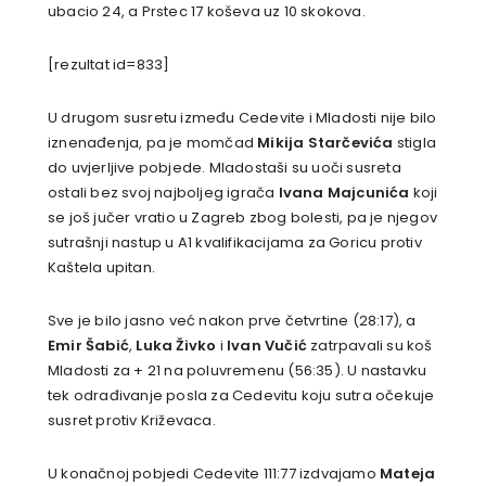
ubacio 24, a Prstec 17 koševa uz 10 skokova.
[rezultat id=833]
U drugom susretu između Cedevite i Mladosti nije bilo
iznenađenja, pa je momčad
Mikija Starčevića
stigla
do uvjerljive pobjede. Mladostaši su uoči susreta
ostali bez svoj najboljeg igrača
Ivana Majcunića
koji
se još jučer vratio u Zagreb zbog bolesti, pa je njegov
sutrašnji nastup u A1 kvalifikacijama za Goricu protiv
Kaštela upitan.
Sve je bilo jasno već nakon prve četvrtine (28:17), a
Emir Šabić
,
Luka Živko
i
Ivan Vučić
zatrpavali su koš
Mladosti za + 21 na poluvremenu (56:35). U nastavku
tek odrađivanje posla za Cedevitu koju sutra očekuje
susret protiv Križevaca.
U konačnoj pobjedi Cedevite 111:77 izdvajamo
Mateja