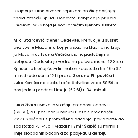
U Rijeci je turnir otvoren reprizom prošlogodišnjeg
finala između Splita i Cedevite. Pobjeda je pripala
Cedeviti 78:76 koja je vodila većim tijekom susreta.
Miki Starčević
, trener Cedevite, krenuo je u susret
bez
Lovre Mazalina
koji je ostao na klupi, a na kraju
je Mazalin uz
Ivana Vučića
bio najzaslužniji na
pobjedu. Cedevita je vodila na poluvremenu 42:35, a
Splićani u trećoj četvrtini nakon zaostatka 55:46 u 37.
minuti rade seriju 12:1 i preko
Gorana Filipovića
i
Luke Katića
na isteku treće četvrtine vode 58:56, a
posljednju prednost imaju (62:61) u 34. minuti.
Luka Živko
i Mazalin vraćaju prednost Cedeviti
(66:63), a u posljednju minutu ulaze s prednošću
73:70. Splićani uz promašena bacanja ipak dolaze do
zaostatka 75:74, a li Mazalin i
Emir Šabić
su mirniji s
linije slobodnih bacanja za pobjedu u derbiju.