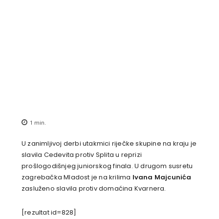
1
min.
U zanimljivoj derbi utakmici riječke skupine na kraju je
slavila Cedevita protiv Splita u reprizi
prošlogodišnjeg juniorskog finala. U drugom susretu
zagrebačka Mladost je na krilima
Ivana Majcunića
zasluženo slavila protiv domaćina Kvarnera.
[rezultat id=828]