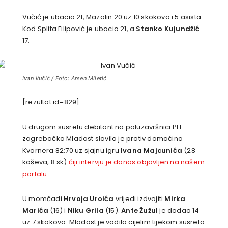
Vučić je ubacio 21, Mazalin 20 uz 10 skokova i 5 asista.
Kod Splita Filipović je ubacio 21, a
Stanko Kujundžić
17.
Ivan Vučić / Foto: Arsen Miletić
[rezultat id=829]
U drugom susretu debitant na poluzavršnici PH
zagrebačka Mladost slavila je protiv domaćina
Kvarnera 82:70 uz sjajnu igru
Ivana Majcunića
(28
koševa, 8 sk)
čiji intervju je danas objavljen na našem
portalu
.
U momčadi
Hrvoja Uroića
vrijedi izdvojiti
Mirka
Marića
(16) i
Niku Grila
(15).
Ante Žužul
je dodao 14
uz 7 skokova. Mladost je vodila cijelim tijekom susreta