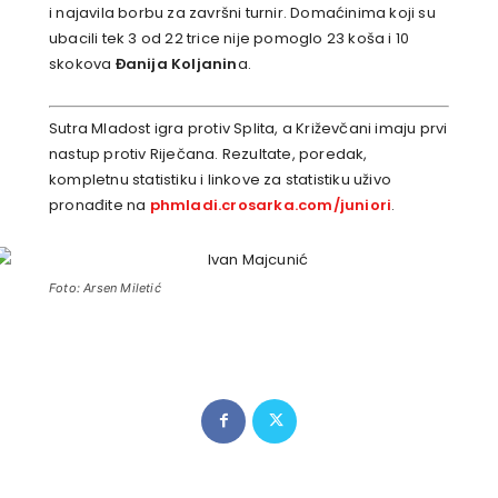
i najavila borbu za završni turnir. Domaćinima koji su
ubacili tek 3 od 22 trice nije pomoglo 23 koša i 10
skokova
Đanija Koljanin
a.
Sutra Mladost igra protiv Splita, a Križevčani imaju prvi
nastup protiv Riječana. Rezultate, poredak,
kompletnu statistiku i linkove za statistiku uživo
pronađite na
phmladi.crosarka.com/juniori
.
Foto: Arsen Miletić