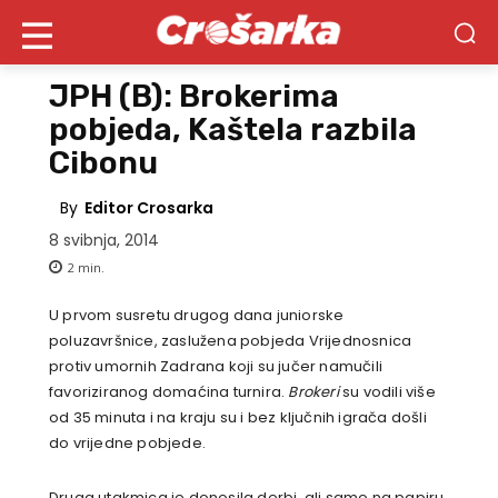
JPH (B): Brokerima
pobjeda, Kaštela razbila
Cibonu
By
Editor Crosarka
8 svibnja, 2014
2
min.
U prvom susretu drugog dana juniorske
poluzavršnice, zaslužena pobjeda Vrijednosnica
protiv umornih Zadrana koji su jučer namučili
favoriziranog domaćina turnira.
Brokeri
su vodili više
od 35 minuta i na kraju su i bez ključnih igrača došli
do vrijedne pobjede.
Druga utakmica je donosila derbi, ali samo na papiru.