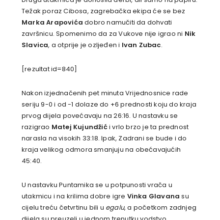
Težak poraz Cibosa, zagrebačka ekipa će se bez
Marka Arapovića
dobro namučiti da dohvati
završnicu. Spomenimo da za Vukove nije igrao ni
Nik
Slavica
, a otprije je ozljeđen i
Ivan Zubac
.
[rezultat id=840]
Nakon izjednačenih pet minuta Vrijednosnice rade
seriju 9-0 i od -1 dolaze do +6 prednosti koju do kraja
prvog dijela povećavaju na 26:16. U nastavku se
razigrao
Matej Kujundžić
i vrlo brzo je ta prednost
narasla na visokih 33:18. Ipak, Zadrani se bude i do
kraja velikog odmora smanjuju na obećavajućih
45:40.
U nastavku Puntamika se u potpunosti vrača u
utakmicu i na krilima dobre igre
Vinka Glavana
su
cijelu treću četvrtinu bili u
egalu
, a početkom zadnjeg
dijela su preuzeli u jednom trenutku vodstvo.