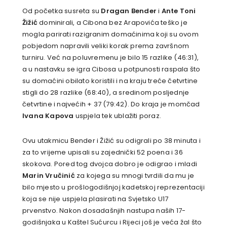
Od početka susreta su
Dragan Bender
i
Ante Toni
Žižić
dominirali, a Cibona bez Arapovića teško je
mogla parirati razigranim domaćinima koji su ovom
pobjedom napravili veliki korak prema završnom
turniru. Već na poluvremenu je bilo 15 razlike (46:31),
a u nastavku se igra Cibosa u potpunosti raspala što
su domaćini obilato koristili i na kraju treće četvrtine
stigli do 28 razlike (68:40), a sredinom posljednje
četvrtine i najvećih + 37 (79:42). Do kraja je momčad
Ivana Kapova
uspjela tek ublažiti poraz.
Ovu utakmicu Bender i Žižić su odigrali po 38 minuta i
za to vrijeme upisali su zajednički 52 poena i 36
skokova. Pored tog dvojca dobro je odigrao i mladi
Marin Vručinić
za kojega su mnogi tvrdili da mu je
bilo mjesto u prošlogodišnjoj kadetskoj reprezentaciji
koja se nije uspjela plasirati na Svjetsko U17
prvenstvo. Nakon dosadašnjih nastupa naših 17-
godišnjaka u Kaštel Sućurcu i Rijeci još je veća žal što