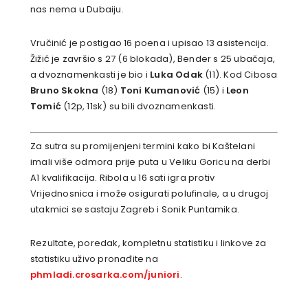
nas nema u Dubaiju.
Vručinić je postigao 16 poena i upisao 13 asistencija.
Žižić je završio s 27 (6 blokada), Bender s 25 ubačaja,
a dvoznamenkasti je bio i
Luka Odak
(11). Kod Cibosa
Bruno Skokna
(18)
Toni Kumanović
(15) i
Leon
Tomić
(12p, 11sk) su bili dvoznamenkasti.
Za sutra su promijenjeni termini kako bi Kaštelani
imali više odmora prije puta u Veliku Goricu na derbi
A1 kvalifikacija. Ribola u 16 sati igra protiv
Vrijednosnica i može osigurati polufinale, a u drugoj
utakmici se sastaju Zagreb i Sonik Puntamika.
Rezultate, poredak, kompletnu statistiku i linkove za
statistiku uživo pronađite na
phmladi.crosarka.com/juniori
.