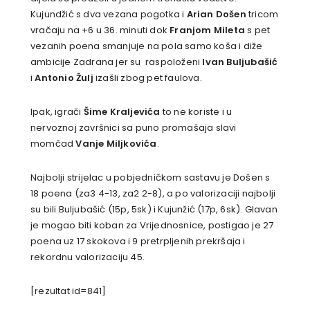
Kujundžić s dva vezana pogotka i
Arian Došen
tricom
vračaju na +6 u 36. minuti dok
Franjom Mileta
s pet
vezanih poena smanjuje na pola samo koša i diže
ambicije Zadrana jer su raspoloženi
Ivan Buljubašić
i
Antonio Žulj
izašli zbog pet faulova.
Ipak, igrači
Šime Kraljevića
to ne koriste i u
nervoznoj završnici sa puno promašaja slavi
momčad
Vanje Miljkovića
.
Najbolji strijelac u pobjedničkom sastavu je Došen s
18 poena (za3 4-13, za2 2-8), a po valorizaciji najbolji
su bili Buljubašić (15p, 5sk) i Kujunžić (17p, 6sk). Glavan
je mogao biti koban za Vrijednosnice, postigao je 27
poena uz 17 skokova i 9 pretrpljenih prekršaja i
rekordnu valorizaciju 45.
[rezultat id=841]