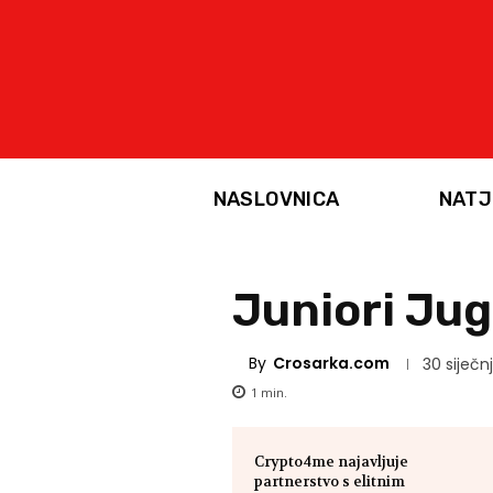
NASLOVNICA
NATJ
Juniori Jug:
By
Crosarka.com
30 siječn
1
min.
Crypto4me najavljuje
partnerstvo s elitnim