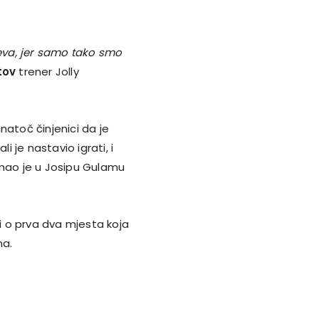
eva, jer samo tako smo
tov
trener Jolly
natoč činjenici da je
 je nastavio igrati, i
imao je u Josipu Gulamu
 o prva dva mjesta koja
ma.