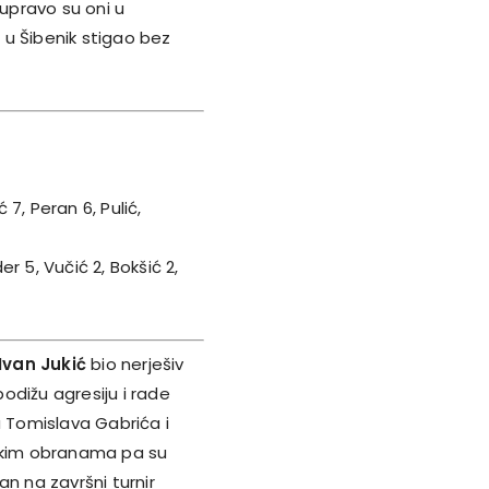
i upravo su oni u
e u Šibenik stigao bez
 7, Peran 6, Pulić,
er 5, Vučić 2, Bokšić 2,
Ivan Jukić
bio nerješiv
odižu agresiju i rade
a Tomislava Gabrića i
jakim obranama pa su
man na završni turnir