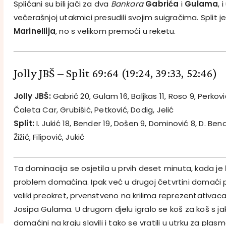
Splićani su bili jači za dva
Bankara
Gabrića
i
Gulama
, 
večerašnjoj utakmici presudili svojim suigračima. Split j
Marinellija
, no s velikom premoći u reketu.
Jolly JBŠ – Split 69:64
(19:24, 39:33, 52:46)
Jolly JBŠ:
Gabrić 20, Gulam 16, Baljkas 11, Roso 9, Perković
Čaleta Car, Grubišić, Petković, Dodig, Jelić
Split:
I. Jukić 18, Bender 19, Došen 9, Dominović 8, D. Bend
Žižić, Filipović, Jukić
Ta dominacija se osjetila u prvih deset minuta, kada je
problem domaćina. Ipak već u drugoj četvrtini domaći p
veliki preokret, prvenstveno na krilima reprezentativac
Josipa Gulama. U drugom djelu igralo se koš za koš s 
domaćini na kraju slavili i tako se vratili u utrku za plas