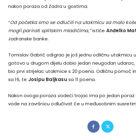
nakon poraza od Zadra u gostima.
“
Od početka smo se odlučili na utakmicu sa malo koš
mogli parirati splitskim mladićima,”
ističe
Anđelko Ma
Jadranske banke.
Tomislav Gabrić odigrao je još jednu odličnu utakmicu u
gotovo u drugom dijelu dobio jedan neugodan udarac, ali
bio prvi strijelac utakmice s 20 poena. Odličnu pomoć 
sa 16, te
Josipu Baljkasu
sa 11 poena.
Nakon ovoga poraza vodeći trojac ima po jedan poraz i
vode na završnicu odlučivat će u međusobnim susreti