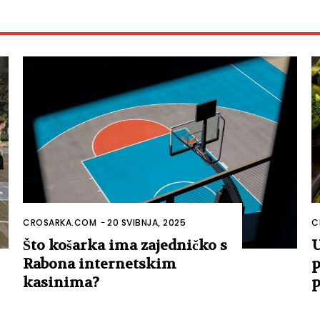
CROSARKA.COM
-
20 SVIBNJA, 2025
C
Što košarka ima zajedničko s
U
Rabona internetskim
p
kasinima?
p