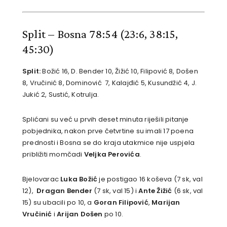
Split – Bosna 78:54
(23:6, 38:15,
45:30)
Split:
Božić 16, D. Bender 10, Žižić 10, Filipović 8, Došen
8, Vručinić 8, Dominović 7, Kalajđić 5, Kusundžić 4, J.
Jukić 2, Sustić, Kotrulja.
Splićani su već u prvih deset minuta riješili pitanje
pobjednika, nakon prve četvrtine su imali 17 poena
prednosti i Bosna se do kraja utakmice nije uspjela
približiti momčadi
Veljka Perovića
.
Bjelovarac
Luka Božić
je postigao 16 koševa (7 sk, val
12),
Dragan Bender
(7 sk, val 15) i
Ante Žižić
(6 sk, val
15) su ubacili po 10, a
Goran Filipović
,
Marijan
Vručinić
i
Arijan Došen
po 10.