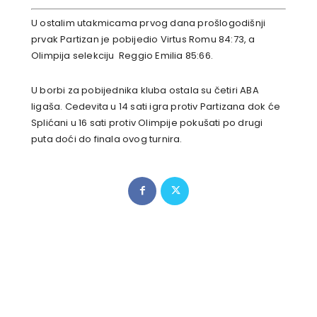
U ostalim utakmicama prvog dana prošlogodišnji
prvak Partizan je pobijedio Virtus Romu 84:73, a
Olimpija selekciju Reggio Emilia 85:66.
U borbi za pobijednika kluba ostala su četiri ABA
ligaša. Cedevita u 14 sati igra protiv Partizana dok će
Splićani u 16 sati protiv Olimpije pokušati po drugi
puta doći do finala ovog turnira.