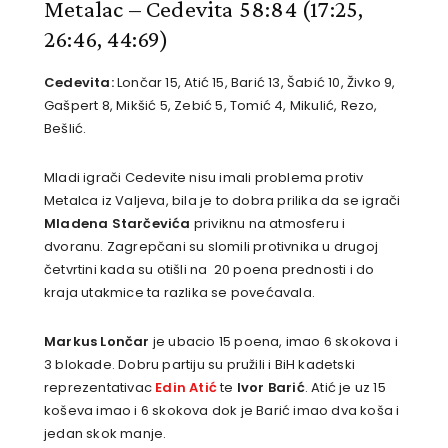
Metalac – Cedevita 58:84
(17:25,
26:46, 44:69)
Cedevita:
Lončar 15, Atić 15, Barić 13, Šabić 10, Živko 9,
Gašpert 8, Mikšić 5, Zebić 5, Tomić 4, Mikulić, Rezo,
Bešlić.
Mladi igrači Cedevite nisu imali problema protiv
Metalca iz Valjeva, bila je to dobra prilika da se igrači
Mladena Starčevića
priviknu na atmosferu i
dvoranu. Zagrepčani su slomili protivnika u drugoj
četvrtini kada su otišli na 20 poena prednosti i do
kraja utakmice ta razlika se povećavala.
Markus Lončar
je ubacio 15 poena, imao 6 skokova i
3 blokade. Dobru partiju su pružili i BiH kadetski
reprezentativac
Edin Atić
te
Ivor Barić
. Atić je uz 15
koševa imao i 6 skokova dok je Barić imao dva koša i
jedan skok manje.