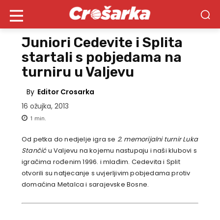
Juniori Cedevite i Splita
startali s pobjedama na
turniru u Valjevu
By
Editor Crosarka
16 ožujka, 2013
1
min.
Od petka do nedjelje igra se
2. memorijalni turnir Luka
Stančić
u Valjevu na kojemu nastupaju i naši klubovi s
igračima rođenim 1996. i mlađim. Cedevita i Split
otvorili su natjecanje s uvjerljivim pobjedama protiv
domaćina Metalca i sarajevske Bosne.