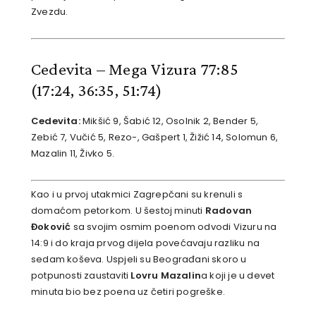
Zvezdu.
Cedevita – Mega Vizura 77:85
(17:24, 36:35, 51:74)
Cedevita:
Mikšić 9, Šabić 12, Osolnik 2, Bender 5,
Zebić 7, Vučić 5, Rezo-, Gašpert 1, Žižić 14, Solomun 6,
Mazalin 11, Živko 5.
Kao i u prvoj utakmici Zagrepčani su krenuli s
domaćom petorkom. U šestoj minuti
Radovan
Đoković
sa svojim osmim poenom odvodi Vizuru na
14:9 i do kraja prvog dijela povećavaju razliku na
sedam koševa. Uspjeli su Beograđani skoro u
potpunosti zaustaviti
Lovru Mazalin
a koji je u devet
minuta bio bez poena uz četiri pogreške.