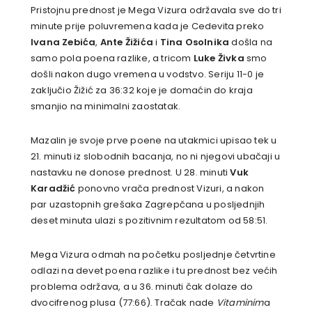
Pristojnu prednost je Mega Vizura održavala sve do tri
minute prije poluvremena kada je Cedevita preko
Ivana Zebića
,
Ante Žižića
i
Tina Osolnika
došla na
samo pola poena razlike, a tricom
Luke Živka
smo
došli nakon dugo vremena u vodstvo. Seriju 11-0 je
zaključio Žižić za 36:32 koje je domaćin do kraja
smanjio na minimalni zaostatak.
Mazalin je svoje prve poene na utakmici upisao tek u
21. minuti iz slobodnih bacanja, no ni njegovi ubačaji u
nastavku ne donose prednost. U 28. minuti
Vuk
Karadžić
ponovno vrača prednost Vizuri, a nakon
par uzastopnih grešaka Zagrepčana u posljednjih
deset minuta ulazi s pozitivnim rezultatom od 58:51.
Mega Vizura odmah na početku posljednje četvrtine
odlazi na devet poena razlike i tu prednost bez većih
problema održava, a u 36. minuti čak dolaze do
dvocifrenog plusa (77:66). Tračak nade
Vitaminim
a