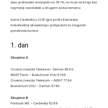
dao je Mazalin smanjivši na 78:74, no to je na kraju bio
najmanji zaostatak u drugom poluvremenu.
Sutra Cedevita u 12:15 igra protiv Kanarske
košarkaške akademije i pobjedom bi osigurali
polufinale turnira.
1. dan
Skupina A
Crvena zvezda Telekom- Zemun 85:52
INSEP Paris – Budućnost VOLI 57:65
Crvena zvezda Telekom – INSEP 77:54
Budućnost VOLI – Zemun 67:90
Skupina B
Partizan NIS – Cedevita 52:69