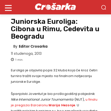
Juniorska Euroliga:
Cibona u Rimu, Cedevita u
Beogradu
By
Editor Crosarka
11 studenoga, 2013
1
min.
Euroliga je objavila popis 32 kluba koja će kroz četiri
turnira tražiti svoje mjesto na finalnom natjecanju
juniorske Eurolige.
Španjolski Joventut je bio prošlogodišnji pobjednik
Nike International Junior Tournamenta
(NIJT),
u finalu
je pregazio Barcelonu
Marija Hezonje
. U
kvalifikacijskim turnirima su, bez zapaženih rezultata,