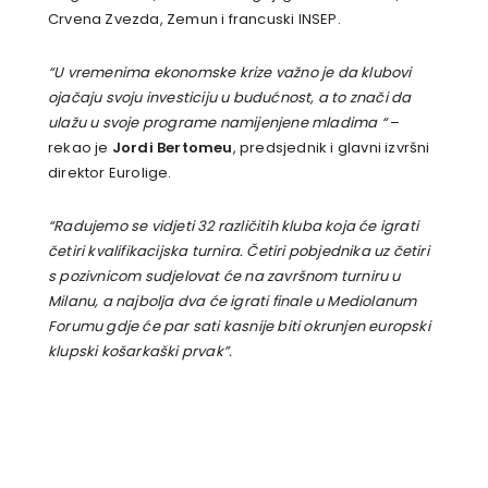
Crvena Zvezda, Zemun i francuski INSEP.
“U vremenima ekonomske krize važno je da klubovi
ojačaju svoju investiciju u budućnost, a to znači da
ulažu u svoje programe namijenjene mladima “
–
rekao je
Jordi Bertomeu
, predsjednik i glavni izvršni
direktor Eurolige.
“Radujemo se vidjeti 32 različitih kluba koja će igrati
četiri kvalifikacijska turnira. Četiri pobjednika uz četiri
s pozivnicom sudjelovat će na završnom turniru u
Milanu, a najbolja dva će igrati finale u Mediolanum
Forumu gdje će par sati kasnije biti okrunjen europski
klupski košarkaški prvak”.