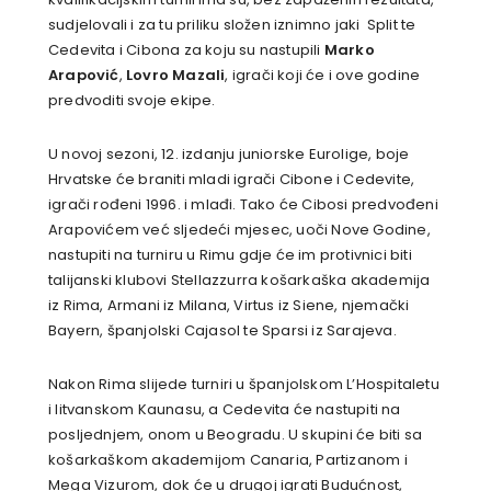
sudjelovali i za tu priliku složen iznimno jaki Split te
Cedevita i Cibona za koju su nastupili
Marko
Arapović
,
Lovro Mazali
, igrači koji će i ove godine
predvoditi svoje ekipe.
U novoj sezoni, 12. izdanju juniorske Eurolige, boje
Hrvatske će braniti mladi igrači Cibone i Cedevite,
igrači rođeni 1996. i mlađi. Tako će Cibosi predvođeni
Arapovićem već sljedeći mjesec, uoči Nove Godine,
nastupiti na turniru u Rimu gdje će im protivnici biti
talijanski klubovi Stellazzurra košarkaška akademija
iz Rima, Armani iz Milana, Virtus iz Siene, njemački
Bayern, španjolski Cajasol te Sparsi iz Sarajeva.
Nakon Rima slijede turniri u španjolskom L’Hospitaletu
i litvanskom Kaunasu, a Cedevita će nastupiti na
posljednjem, onom u Beogradu. U skupini će biti sa
košarkaškom akademijom Canaria, Partizanom i
Mega Vizurom, dok će u drugoj igrati Budućnost,