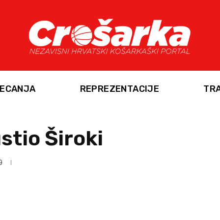
ECANJA
REPREZENTACIJE
TR
tio Široki
9