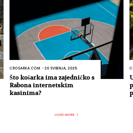
CROSARKA.COM
-
20 SVIBNJA, 2025
C
Što košarka ima zajedničko s
U
Rabona internetskim
p
kasinima?
p
LOAD MORE