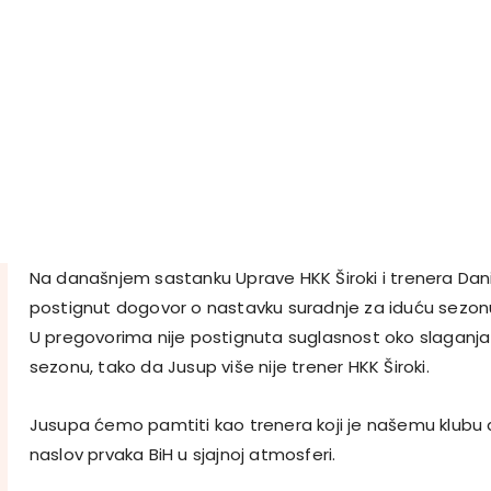
Na današnjem sastanku Uprave HKK Široki i trenera Dani
postignut dogovor o nastavku suradnje za iduću sezon
U pregovorima nije postignuta suglasnost oko slaganj
sezonu, tako da Jusup više nije trener HKK Široki.
Jusupa ćemo pamtiti kao trenera koji je našemu klubu do
naslov prvaka BiH u sjajnoj atmosferi.