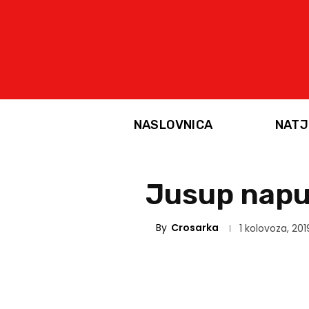
NASLOVNICA
NATJ
Jusup napus
By
Crosarka
1 kolovoza, 201