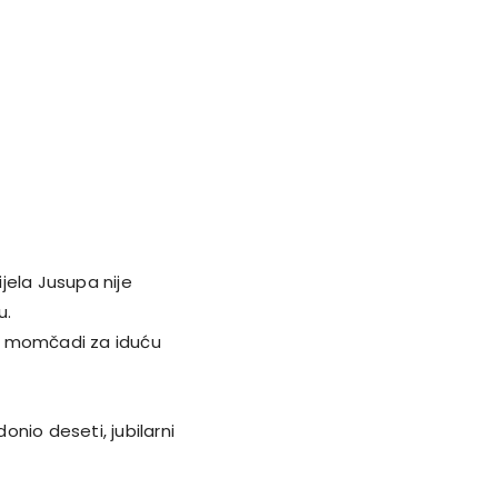
jela Jusupa nije
u.
a momčadi za iduću
nio deseti, jubilarni