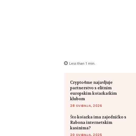
Less than 1
min.
Crypto4me najavljuje
partnerstvo s elitnim
europskim košarkaškim
klubom
28 SVIBNJA, 2026
Što košarka ima zajedničko s
Rabona internetskim
kasinima?
20 SVIBNJA, 2025