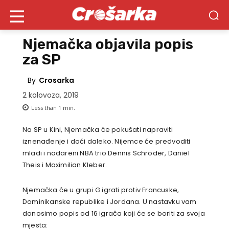
Njemačka objavila popis
za SP
By
Crosarka
2 kolovoza, 2019
Less than 1
min.
Na SP u Kini, Njemačka će pokušati napraviti
iznenađenje i doći daleko. Nijemce će predvoditi
mladi i nadareni NBA trio Dennis Schroder, Daniel
Theis i Maximilian Kleber.
Njemačka će u grupi G igrati protiv Francuske,
Dominikanske republike i Jordana. U nastavku vam
donosimo popis od 16 igrača koji će se boriti za svoja
mjesta: