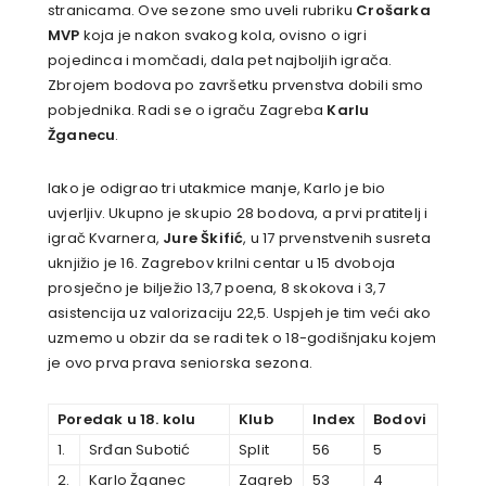
stranicama. Ove sezone smo uveli rubriku
Crošarka
MVP
koja je nakon svakog kola, ovisno o igri
pojedinca i momčadi, dala pet najboljih igrača.
Zbrojem bodova po završetku prvenstva dobili smo
pobjednika. Radi se o igraču Zagreba
Karlu
Žganecu
.
Iako je odigrao tri utakmice manje, Karlo je bio
uvjerljiv. Ukupno je skupio 28 bodova, a prvi pratitelj i
igrač Kvarnera,
Jure Škifić
, u 17 prvenstvenih susreta
uknjižio je 16. Zagrebov krilni centar u 15 dvoboja
prosječno je bilježio 13,7 poena, 8 skokova i 3,7
asistencija uz valorizaciju 22,5. Uspjeh je tim veći ako
uzmemo u obzir da se radi tek o 18-godišnjaku kojem
je ovo prva prava seniorska sezona.
Poredak u 18. kolu
Klub
Index
Bodovi
1.
Srđan Subotić
Split
56
5
2.
Karlo Žganec
Zagreb
53
4