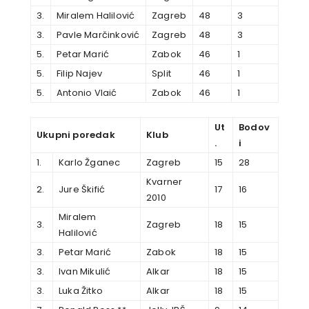
3.
Miralem Halilović
Zagreb
48
3
3.
Pavle Marčinković
Zagreb
48
3
5.
Petar Marić
Zabok
46
1
5.
Filip Najev
Split
46
1
5.
Antonio Vlaić
Zabok
46
1
Ut
Bodov
Ukupni poredak
Klub
.
i
1.
Karlo Žganec
Zagreb
15
28
Kvarner
2.
Jure Škifić
17
16
2010
Miralem
3.
Zagreb
18
15
Halilović
3.
Petar Marić
Zabok
18
15
3.
Ivan Mikulić
Alkar
18
15
3.
Luka Žitko
Alkar
18
15