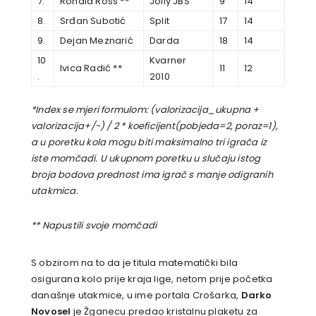
7.
Ronald Ross **
Jolly JBŠ
9
14
8.
Srđan Subotić
Split
17
14
9.
Dejan Meznarić
Darda
18
14
10
Kvarner
Ivica Radić **
11
12
.
2010
*Index se mjeri formulom: (valorizacija_ukupna +
valorizacija+/-) / 2 * koeficijent(pobjeda=2, poraz=1),
a u poretku kola mogu biti maksimalno tri igrača iz
iste momčadi. U ukupnom poretku u slučaju istog
broja bodova prednost ima igrač s manje odigranih
utakmica.
** Napustili svoje momčadi
S obzirom na to da je titula matematički bila
osigurana kolo prije kraja lige, netom prije početka
današnje utakmice, u ime portala Crošarka,
Darko
Novosel
je Žganecu predao kristalnu plaketu za