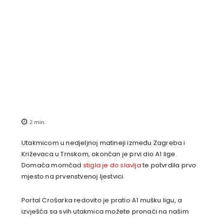
2
min.
Utakmicom u nedjeljnoj matineji između Zagreba i
Križevaca u Trnskom, okončan je prvi dio A1 lige.
Domaća momčad
stigla je do slavlja
te potvrdila prvo
mjesto na prvenstvenoj ljestvici.
Portal Crošarka redovito je pratio A1 mušku ligu, a
izvješća sa svih utakmica možete pronaći na našim