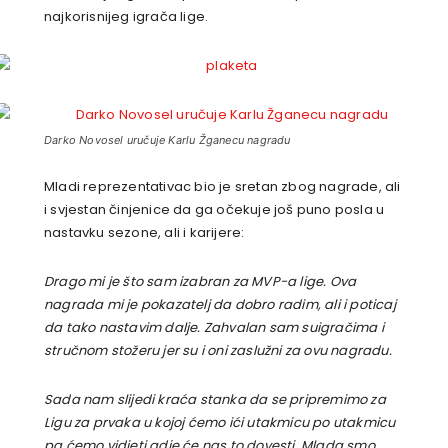
najkorisnijeg igrača lige.
Darko Novosel uručuje Karlu Žganecu nagradu
Mladi reprezentativac bio je sretan zbog nagrade, ali
i svjestan činjenice da ga očekuje još puno posla u
nastavku sezone, ali i karijere:
Drago mi je što sam izabran za MVP-a lige. Ova
nagrada mi je pokazatelj da dobro radim, ali i poticaj
da tako nastavim dalje. Zahvalan sam suigračima i
stručnom stožeru jer su i oni zaslužni za ovu nagradu.
Sada nam slijedi kraća stanka da se pripremimo za
Ligu za prvaka u kojoj ćemo ići utakmicu po utakmicu
pa ćemo vidjeti gdje će nas to dovesti. Mlada smo