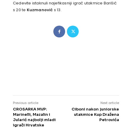
Cedevite istaknuli najefikasniji igrač utakmice Barišić
s 20 te
Kuzmanović
s 13.
Previous article
Next article
CROSARKA MVP:
Ciboni nakon juniorske
Marinelli, Mazalin i
utakmice Kup Dražena
Jularić najbolji mladi
Petrovića
igrači Hrvatske