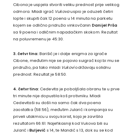
Cibona je uspjela stvoriti veliku prednost prije velikog
odmora. Mladi igrač
Vukova
uspio je oduzeti četiri
lopte i skupiti čak 12 poena u 14 minuta na parketu
kojem se odlično pridružio vinkovčanin
Danijel
Prša
sa 9 poena i odličnim napadačkim skokom. Rezultat
na poluvremenu je 45:30.
3. četvrtina:
Barišić je i dalje enigma za igrače
Cibone, međutim nije se pojavio suigrač koji bi mu se
pridružio, pa tako mladi
Vukovi
održavaju solidnu
prednost. Rezultat je 58:50.
4. četvrtina:
Cedevita je poboljšala obranu te u prve
tri minute nije dopustila koš protivniku. Mladi
Cedevitaši su došli na samo čak dva poena
zaostatka (58:56), međutim Jularić i kompanija su
priveli utakmicu u svoju korist, koja je završila
rezultatom 66:61. Najefikasniji kod Vukova bili su
Jularić i
Buljević
s 14, te Mandić s 13, dok su se kod