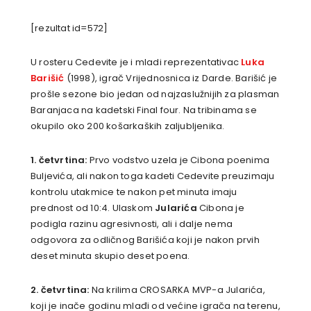
[rezultat id=572]
U rosteru Cedevite je i mladi reprezentativac
Luka
Barišić
(1998), igrač Vrijednosnica iz Darde. Barišić je
prošle sezone bio jedan od najzaslužnijih za plasman
Baranjaca na kadetski Final four. Na tribinama se
okupilo oko 200 košarkaških zaljubljenika.
1. četvrtina:
Prvo vodstvo uzela je Cibona poenima
Buljevića, ali nakon toga kadeti Cedevite preuzimaju
kontrolu utakmice te nakon pet minuta imaju
prednost od 10:4. Ulaskom
Jularića
Cibona je
podigla razinu agresivnosti, ali i dalje nema
odgovora za odličnog
Barišića koji je nakon prvih
deset minuta skupio deset poena.
2. četvrtina:
Na krilima CROSARKA MVP-a Jularića,
koji je inače godinu mlađi od većine igrača na terenu,