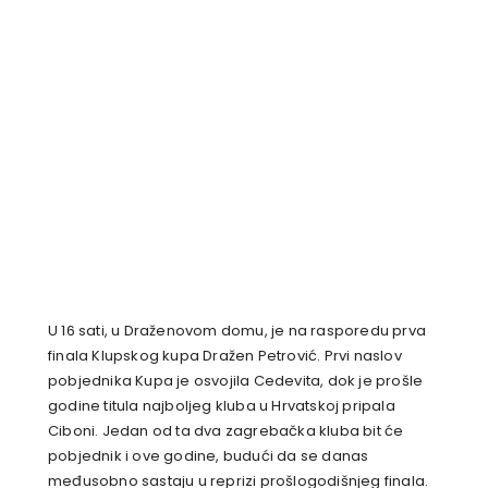
U 16 sati, u Draženovom domu, je na rasporedu prva
finala Klupskog kupa Dražen Petrović. Prvi naslov
pobjednika Kupa je osvojila Cedevita, dok je prošle
godine titula najboljeg kluba u Hrvatskoj pripala
Ciboni. Jedan od ta dva zagrebačka kluba bit će
pobjednik i ove godine, budući da se danas
međusobno sastaju u reprizi prošlogodišnjeg finala.