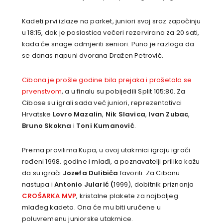
Kadeti prvi izlaze na parket, juniori svoj sraz započinju
u 18:15, dok je poslastica večeri rezervirana za 20 sati,
kada će snage odmjeriti seniori. Puno je razloga da
se danas napuni dvorana Dražen Petrović.
Cibona je prošle godine bila prejaka i prošetala se
prvenstvom
, a u finalu su pobijedili Split 105:80. Za
Cibose su igrali sada već juniori, reprezentativci
Hrvatske
Lovro Mazalin
,
Nik Slavica
,
Ivan Zubac
,
Bruno Skokna
i
Toni Kumanović
.
Prema pravilima Kupa, u ovoj utakmici igraju igrači
rođeni 1998. godine i mlađi, a poznavatelji prilika kažu
da su igrači
Jozefa Dulibića
favoriti. Za Cibonu
nastupa i
Antonio Jularić (
1999), dobitnik priznanja
CROŠARKA MVP
, kristalne plakete za najboljeg
mlađeg kadeta. Ona će mu biti uručene u
poluvremenu juniorske utakmice.