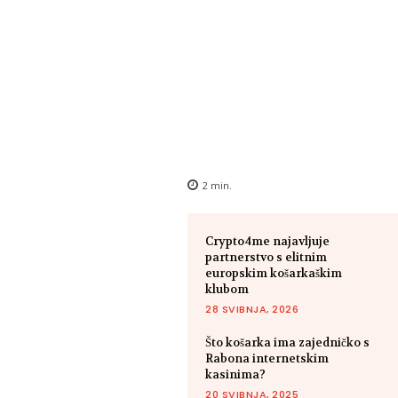
2
min.
Crypto4me najavljuje
partnerstvo s elitnim
europskim košarkaškim
klubom
28 SVIBNJA, 2026
Što košarka ima zajedničko s
Rabona internetskim
kasinima?
20 SVIBNJA, 2025