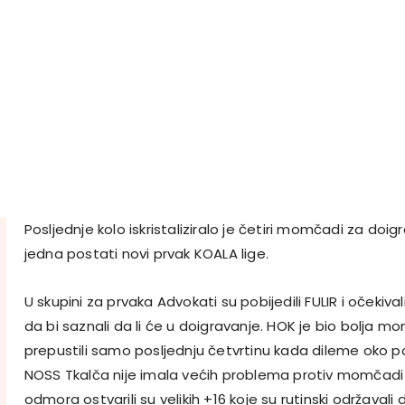
Posljednje kolo iskristaliziralo je četiri momčadi za do
jedna postati novi prvak KOALA lige.
U skupini za prvaka Advokati su pobijedili FULIR i očekiva
da bi saznali da li će u doigravanje. HOK je bio bolja m
prepustili samo posljednju četvrtinu kada dileme oko pob
NOSS Tkalča nije imala većih problema protiv momčadi 
odmora ostvarili su velikih +16 koje su rutinski održavali