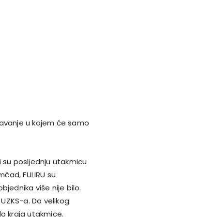
igravanje u kojem će samo
li su posljednju utakmicu
omčad, FULIRU su
jednika više nije bilo.
UZKS-a. Do velikog
 do kraja utakmice.