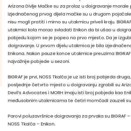
Arizona Divlje Mačke su za prolaz u doigravanje morale 
izjednačenog prvog dijela mačke su u drugom pojačale 
nisu mogli pratiti i mirno su utakmicu priveli kraju. BIGRAF
utakmici kola morao svladati Enikon da bi ušao u doigrava
pobjedu kojom se je popeo na prvo mjesto. Da je izgubio 
doigravanje. U prvom dijelu utakmica je bila izjednače
Enikona. Nakon pauze konce utakmice preuzima BIGRAF i
najvažnije pobjede u sezoni.
BIGRAF je prvi, NOSS Tkalča je uz isti broj pobjeda druga, 
posljednje četvrto mjesto u doigravanju zgrabili su Ari
Devil’s Advocates i MORH imaju isti broj pobjeda kao Enik
međusobnim utakmicama te četiri momčadi zauzeli su t
Parovi poluzavršnice doigravanja za prvaka su BIGRAF – 
NOSS Tkalča – Enikon.