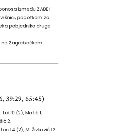
 ponosa između ZABE i
završnici, pogotkom za
 čeka pobjednika druge
ni na Zagrebačkom
6, 39:29, 65:45)
Lui 10 (2), Matić 1,
šić 2.
on 14 (2), M. Živković 12