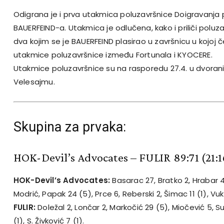
Odigrana je i prva utakmica poluzavršnice Doigravanja
BAUERFEIND-a. Utakmica je odlučena, kako i priliči polu
dva kojim se je BAUERFEIND plasirao u završnicu u kojoj
utakmice poluzavršnice između Fortunala i KYOCERE.
Utakmice poluzavršnice su na rasporedu 27.4. u dvora
Velesajmu.
Skupina za prvaka:
HOK-Devil’s Advocates – FULIR 89:71
(21:1
HOK-Devil’s Advocates:
Basarac 27, Bratko 2, Hrabar 4, 
Modrić, Papak 24 (5), Prce 6, Reberski 2, Šimac 11 (1), Vuk
FULIR:
Doležal 2, Lončar 2, Markočić 29 (5), Miočević 5, Sut
(1), S. Živković 7 (1).