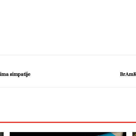
cima simpatije
BrAmKo