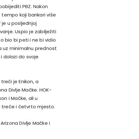
pobijediti PBZ. Nakon
tempo koji bankari više
 je u posljednjoj
nje. Uspio je zabilježiti
bio bi peti i ne bi vidio
na uz minimalnu prednost
 dolazi do svoje
treći je Enikon, a
zona Divlje Mačke. HOK-
on i Mačke, ali u
reće i četvrto mjesto.
Arizona Divlje Mačke i