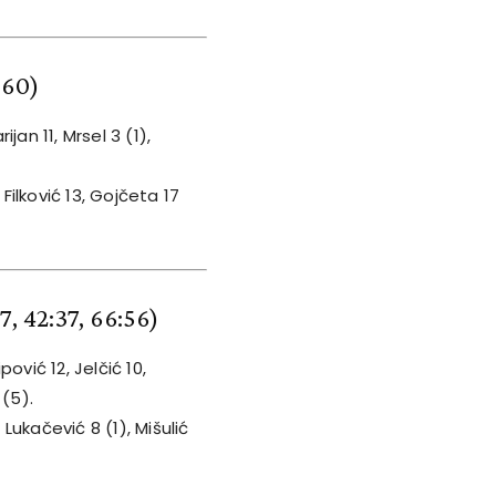
:60)
ijan 11, Mrsel 3 (1),
 Filković 13, Gojčeta 17
17, 42:37, 66:56)
ović 12, Jelčić 10,
 (5).
 Lukačević 8 (1), Mišulić