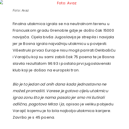
Foto: Avaz
Finalna utakmica igrala se na neutralnom terenu u
Francuskom gradu Grenoble gdje je došlo čak 15000
navijača. Cijela bivša Jugoslavija je strepila i navijala
jer je Bosna igrala najvažniju utakmicu u povijesti.
Višestruki prvaci Europe nisu mogli parirati Delibašiću
i Varajiću koji su sami zabili čak 75 poena te je Bosna
slavila rezultatom 96:93 i postala prvi jugoslavenski
klub koji je došao na europski tron.
Bio je to jedan od onih dana kada jednostavno ne
možeš promašiti. Varese je gotovo cijelu utakmicu
igrao zonu što je nama pasalo jer smo mi šutirali
odlično, pogotovo Mirza i ja,
opisao je veliku pobjedu
Varajić kojemu je to bila najbolja utakmica karijere.
Završio je s 45 poena.