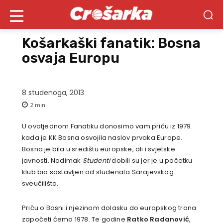
Košarkaški fanatik: Bosna
osvaja Europu
8 studenoga, 2013
2
min.
U ovotjednom Fanatiku donosimo vam priču iz 1979.
kada je KK Bosna osvojila naslov prvaka Europe.
Bosna je bila u središtu europske, ali i svjetske
javnosti. Nadimak
Studenti
dobili su jer je u početku
klub bio sastavljen od studenata Sarajevskog
sveučilišta.
Priču o Bosni i njezinom dolasku do europskog trona
započeti ćemo 1978. Te godine
Ratko Radanović
,