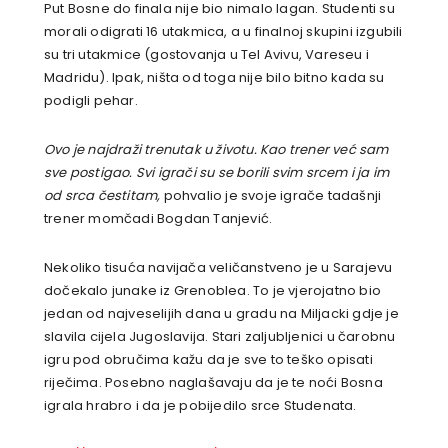
Put Bosne do finala nije bio nimalo lagan. Studenti su
morali odigrati 16 utakmica, a u finalnoj skupini izgubili
su tri utakmice (gostovanja u Tel Avivu, Vareseu i
Madridu). Ipak, ništa od toga nije bilo bitno kada su
podigli pehar.
Ovo je najdraži trenutak u životu. Kao trener već sam
sve postigao. Svi igrači su se borili svim srcem i ja im
od srca čestitam,
pohvalio je svoje igrače tadašnji
trener momčadi Bogdan Tanjević.
Nekoliko tisuća navijača veličanstveno je u Sarajevu
dočekalo junake iz Grenoblea. To je vjerojatno bio
jedan od najveselijih dana u gradu na Miljacki gdje je
slavila cijela Jugoslavija. Stari zaljubljenici u čarobnu
igru pod obručima kažu da je sve to teško opisati
riječima. Posebno naglašavaju da je te noći Bosna
igrala hrabro i da je pobijedilo srce Studenata.