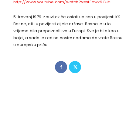
http://www.youtube.com/watch?v=sfEowk9GUtI
5. travanj 1979. zauvijek će ostati upisan u povijesti KK
Bosne, ali i u povijesti cijele države. Bosna je u to
vrijeme bila prepoznatljiva u Europi. Sve je bilo kao u
bajci, a sada je red na novim nadama da vrate Bosnu
u europsku priču.