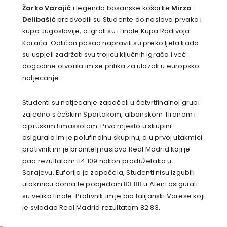
Žarko Varajić
i legenda bosanske košarke
Mirza
Delibašić
predvodili su Studente do naslova prvaka i
kupa Jugoslavije, a igrali su i finale Kupa Radivoja
Koraća. Odličan posao napravili su preko ljeta kada
su uspjeli zadržati svu trojicu ključnih igrača i već
dogodine otvorila im se prilika za ulazak u europsko
natjecanje.
Studenti su natjecanje započeli u četvrtfinalnoj grupi
zajedno s češkim Spartakom, albanskom Tiranom i
cipruskim Limassolom. Prvo mjesto u skupini
osiguralo im je polufinalnu skupinu, a u prvoj utakmici
protivnik im je branitelj naslova Real Madrid koji je
pao rezultatom 114:109 nakon produžetaka u
Sarajevu. Euforija je započela, Studenti nisu izgubili
utakmicu doma te pobjedom 83:88 u Ateni osigurali
su veliko finale. Protivnik im je bio talijanski Varese koji
je svladao Real Madrid rezultatom 82:83.