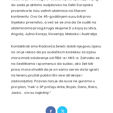
do sada je aktivno sudjelovao na četiri Europska
prvenstva te nizu važnih utakmica na Starom
kontinentu. Ovo će 45-godišnjem sucu biti prvo
Svjetsko prvenstvo, a već se se zna da će suditi na
utakmicama prvog kruga skupine D u kojoj su Litva,
Angola, Južna Koreja, Slovenija, Meksiko i Australija.
Kontaktirali smo Radovića želeći dobiti njegovu izjavu
no on je rekao da po sudačkom kodeksu za izjavu
mora imati odobrenje od FIBA-e i HKS-a. Zahvalio se
na čestitkama i spomenuo da sudac, ako želi biti
pravi, mora shvatiti da je on samo servis da bi igraći
na terenu pružali publici što vise atrakcije i
zadovoljstva. Pozvao nas je da suce ne guramo u
prvi plan, “nek’ o SP pričaju Ante, Bojan, Dario, Roko,
Jasko… oni su najbitniji.”