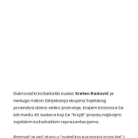
Dubrovački košarkaški sudac
Sreten Radović
je
nedugo nakon ždrijebanja skupina Svjetskog
prvenstva dobio veliko priznanje, krajem kolovoza će
biti među 40 sudaca koji će “krojiti” pravdu najboljim
svjetskim košarkaškim reprezentacijama.
Radović je već dugo u “sudačkoj europskoj prvoj ligi” i