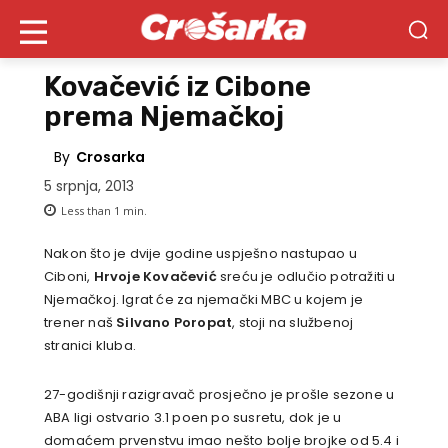
Kovačević iz Cibone
prema Njemačkoj
By
Crosarka
5 srpnja, 2013
Less than 1
min.
Nakon što je dvije godine uspješno nastupao u
Ciboni,
Hrvoje Kovačević
sreću je odlučio potražiti u
Njemačkoj. Igrat će za njemački MBC u kojem je
trener naš
Silvano
Poropat
, stoji na službenoj
stranici kluba.
27-godišnji razigravač prosječno je prošle sezone u
ABA ligi ostvario 3.1 poen po susretu, dok je u
domaćem prvenstvu imao nešto bolje brojke od 5.4 i