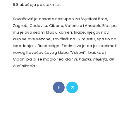
5.8 ubačaja po utakmici.
Kovačević je dosada nastupao za Svjetlost Brod,
Zagreb, Cedevitu, Cibonu, Valenciu i Anadolu Efes pa
mu je ovo sedmi klub u karijeri. Inače, njegov novi
klub se ove sezone, završivši na 16. mjestu, spasio od
ispadanja iz Bundeslige. Zanimljivo je da je i nadimak
novog Kovačevićevog kluba “Vukovi” , baš kao i
Ciboni pa bi se moglo reći da “
Vuk dlaku mijenja, ali
ćud nikada
.”