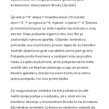
Križevcima i Slavonskom Brodu.[/prank]
[prank p=”9″ ekipa=”Vrijednosnice OS Darda”
skor=”2-7″ prognoza=”9. mjesto” ocjena=”-2″]Darda
je momčad koja je uz Jolly najviše razočarala u ovoj
sezoni. Dvije pobjede sigurno nisu ono što je
zadovoljilo njihove apetite. Ozljede i bolesti su
poharale ovu momčad u prvom dijelu te su nekoliko
zadnjih utakmica igrali s praktički samo pet igrača.
Pobjeda protiv Kvarnera u zadnjem kolu je pružila
nadu u svjetlu budućnost, ali ta pobjeda neće ništa
značiti ako se Riječani plasiraju u Ligu za prvaka.
Realno gledano, Darda na svom kontu ima samo
jednu pobjedu, i to onu protiv Splita.
Za osiguravanje ostanka će biti potrebno pružiti
nešto bolje partije u nastavku, ali s obzirom na
kaotičnu situaciju u Slavonskom Broda to ne bi trebao
biti nikakav problem. Iz kluba su nedavno objavili da