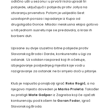
odlično ušli u sezonu i u prva tri kola upisali tri
pobjede, uključujući i pobjedu protiv Jollya na
otvaranju prvenstva. Potom je uslijedilo šest
uzastopnih poraza i ispadanje iz Kupa od
drugoligaša Gorice. Mlada i neiskusna ekipa gotovo
u niti jednom susretu nije se predavala, a krasi ih
borbeni duh.
Upisane su dvije izuzetno bitne pobjede protiv
Slavonskog Broda i Darde, konkurenata u Ligi za
ostanak. Uz solidan raspored koji ih očekuje,
izbjegavanje posljednjeg mjesta koje vodi u
razigravanje za ostanak ne bi smjelo doći u pitanje.
Klub je napustio ponajbolji igrač
Roko Rogić
, a na
njegovo mjesto doveden je
Marko Proleta
. Također
su pristigli
Mate Gašpar
iz Zagreba koji će ojačati
konkurenciju pod košem te
Goran Fodor
, igrač
Slavonskog Broda.