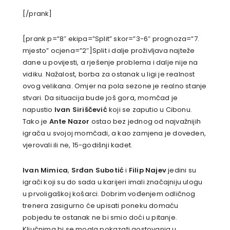
[/prank]
[prank p=”8″ ekipa=”Split” skor=”3-6″ prognoza=”7.
mjesto” ocjena=”2″]Split i dalje proživljava najteže
dane u povijesti, a rješenje problema i dalje nije na
vidiku. Nažalost, borba za ostanak u ligi je realnost
ovog velikana. Omjer na pola sezone je realno stanje
stvari. Da situacija bude još gora, momčad je
napustio
Ivan Siriščević
koji se zaputio u Cibonu.
Tako je
Ante Nazor
ostao bez jednog od najvažnijih
igrača u svojoj momčadi, a kao zamjena je doveden,
vjerovali ili ne, 15-godišnji kadet.
Ivan Mimica
,
Srđan Subotić
i
Filip Najev
jedini su
igrači koji su do sada u karijeri imali značajniju ulogu
u prvoligaškoj košarci. Dobrim vođenjem odličnog
trenera zasigurno će upisati poneku domaću
pobjedu te ostanak ne bi smio doći u pitanje.
Ključnima bi se mogla pokazati gostovanja u