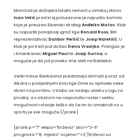
Momčad je doživjela totalni remont u zimskoj stanci.
Ivan Velić
pred kraj polusezone je napustio kormilo
koje je preuzeo šibenski strateg
Anđelko Matov
. Klub
su napustili ponajbolji igrač lige
Ronald Ross
, BiH
reprezentativac
Dalibor Peršić
te
Josip Naletilić
. U
klub je po treći put došao
Denis Vrsaljko
. Pristigao je
i Amerikanac
Miguel Paul
te
Josip Surina
, a
moguće je da još poneko ime sleti na Baldekin.
Veliki minus Bankarima predstavlja domaći poraz od
Alkara u posljednjem kolu lige čime su isplivale neke
stvari na površinu. U klubu se nadaju ulasku u Ligu za
prvaka, a s obzirom na raspoloživi roster i veliku
mogućnost rotacije teško da će im to izmaknuti no u
sportu je sve moguće.[/prank]
[prank p=”7″ ekipa=”Križevci” skor=”3-6″
prognoza=”8. mjesto” ocjena=”+2″]Križevci su