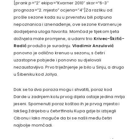
[prank p=”2″ ekipa=”Kvarner 2010″ skor=”6-3″
prognoza=”2. mjesto” ocjena=”4″]Za razliku od
prošle sezone kada su u prvenstvu bili potpuna
nepoznanica i iznenađenje, ove sezone Kvarneru je
dodijeljena uloga favorita. Momčad je tijekom ljeta
doživjela male promjene, a udarni trio
Krivec-Škifić-
Radić
produžio je suradnju.
Vladimir Anzulović
ponovno je odlično krenuo u sezonu, s četiri
uzastopne pobjede i ponovno su djelovali
nezaustavljivo. Prvo triježnjenje je bilo u Sinju, a drugo
u Šibeniku kod Jollya.
Dok se ta dva poraza mogu i shvatiti, poraz kod
Darde u zadnjem kolu prvog dijela ostaje jedina mrlja
jeseni. Spomenuti poraz koštao ih je prvog mjesta i
lakšeg ždrijeba u četvrtfinalu Kupa gdje bi izbjegli
Cibonu i lako moguće da bi se našli među četiri
najbolje momčadi.