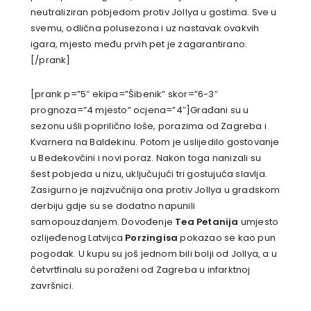
neutraliziran pobjedom protiv Jollya u gostima. Sve u
svemu, odlična polusezona i uz nastavak ovakvih
igara, mjesto među prvih pet je zagarantirano.
[/prank]
[prank p=”5″ ekipa=”Šibenik” skor=”6-3″
prognoza=”4 mjesto” ocjena=”4″]Građani su u
sezonu ušli poprilično loše, porazima od Zagreba i
Kvarnera na Baldekinu. Potom je uslijedilo gostovanje
u Bedekovčini i novi poraz. Nakon toga nanizali su
šest pobjeda u nizu, uključujući tri gostujuća slavlja.
Zasigurno je najzvučnija ona protiv Jollya u gradskom
derbiju gdje su se dodatno napunili
samopouzdanjem. Dovođenje
Tea Petanija
umjesto
ozlijeđenog Latvijca
Porzingisa
pokazao se kao pun
pogodak. U kupu su još jednom bili bolji od Jollya, a u
četvrtfinalu su poraženi od Zagreba u infarktnoj
završnici.