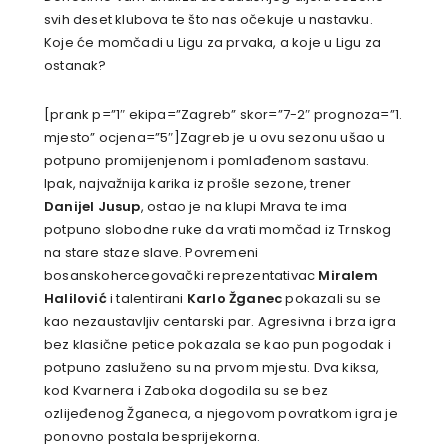
svih deset klubova te što nas očekuje u nastavku.
Koje će momčadi u Ligu za prvaka, a koje u Ligu za
ostanak?
[prank p=”1″ ekipa=”Zagreb” skor=”7-2″ prognoza=”1.
mjesto” ocjena=”5″]Zagreb je u ovu sezonu ušao u
potpuno promijenjenom i pomlađenom sastavu.
Ipak, najvažnija karika iz prošle sezone, trener
Danijel Jusup
, ostao je na klupi Mrava te ima
potpuno slobodne ruke da vrati momčad iz Trnskog
na stare staze slave. Povremeni
bosanskohercegovački reprezentativac
Miralem
Halilović
i talentirani
Karlo Žganec
pokazali su se
kao nezaustavljiv centarski par. Agresivna i brza igra
bez klasične petice pokazala se kao pun pogodak i
potpuno zasluženo su na prvom mjestu. Dva kiksa,
kod Kvarnera i Zaboka dogodila su se bez
ozlijeđenog Žganeca, a njegovom povratkom igra je
ponovno postala besprijekorna.