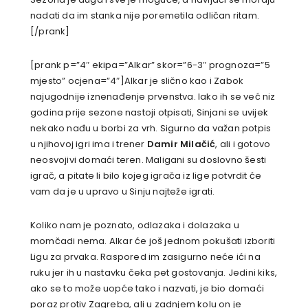
nadati da im stanka nije poremetila odličan ritam.
[/prank]
[prank p=”4″ ekipa=”Alkar” skor=”6-3″ prognoza=”5
mjesto” ocjena=”4″]Alkar je slično kao i Zabok
najugodnije iznenađenje prvenstva. Iako ih se već niz
godina prije sezone nastoji otpisati, Sinjani se uvijek
nekako nađu u borbi za vrh. Sigurno da važan potpis
u njihovoj igri ima i trener
Damir Milačić
, ali i gotovo
neosvojivi domaći teren. Maligani su doslovno šesti
igrač, a pitate li bilo kojeg igrača iz lige potvrdit će
vam da je u upravo u Sinju najteže igrati.
Koliko nam je poznato, odlazaka i dolazaka u
momčadi nema. Alkar će još jednom pokušati izboriti
Ligu za prvaka. Raspored im zasigurno neće ići na
ruku jer ih u nastavku čeka pet gostovanja. Jedini kiks,
ako se to može uopće tako i nazvati, je bio domaći
poraz protiv Zagreba, ali u zadnjem kolu on je