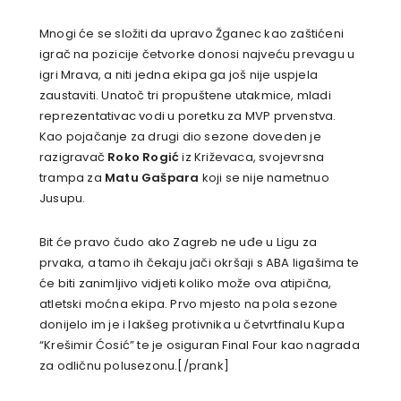
Mnogi će se složiti da upravo Žganec kao zaštićeni
igrač na pozicije četvorke donosi najveću prevagu u
igri Mrava, a niti jedna ekipa ga još nije uspjela
zaustaviti. Unatoč tri propuštene utakmice, mladi
reprezentativac vodi u poretku za MVP prvenstva.
Kao pojačanje za drugi dio sezone doveden je
razigravač
Roko Rogić
iz Križevaca, svojevrsna
trampa za
Matu Gašpara
koji se nije nametnuo
Jusupu.
Bit će pravo čudo ako Zagreb ne uđe u Ligu za
prvaka, a tamo ih čekaju jači okršaji s ABA ligašima te
će biti zanimljivo vidjeti koliko može ova atipična,
atletski moćna ekipa. Prvo mjesto na pola sezone
donijelo im je i lakšeg protivnika u četvrtfinalu Kupa
“Krešimir Ćosić” te je osiguran Final Four kao nagrada
za odličnu polusezonu.[/prank]