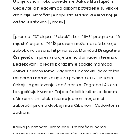
U prijelaznom roku doveden je
Jakov Mustapić
iz
Cedevite, a njegovim dolaskom potvrđene su visoke
ambicije. Momčad je napustio
Marko Proleta
koji je
otišao u Križevce.[/prank]
[prank p=”3″ ekipa=”Zabok” skor=”6-3″ prognoza=”6.
mjesto” ocjena=”4″]S pravom možemo reći kako je
Zabok ove sezone hit prvenstva. Momčad
Dragutina
Črnjevića
impresivno djeluje na domaćem terenu u
Bedekovčini, a jedini poraz im je zadala momčad
Jollya. Usprkos tome, Zagorce u nastavku čeka težak
raspored i borba za Ligu za prvaka. Od 12.-15. kola
čekaju ih gostovanja kod Šibenika, Zagreba i Alkara
te ugošćuju Kvarner. Taj dio će biti ključan, a dobrim
učinkom u tim utakmicama jednom nogom bi
zakoračili prema dvobojima s Cibonom, Cedevitom i
Zadrom.
Koliko je poznato, promjena u momčadi nema.
Sezona je duga i sve je moguće, a navijači se moraju