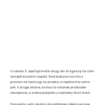
U subotu 11. siječnja kreće drugi dio A1 lige koji će nam
donijeti konačni rasplet. Šest klubova na vrhu s
pravom se nada Ligi za prvaka, a mjesta ima samo
pet. S druge strane, borba za ostanak je također
neizvjesna, a svaka pobjeda u nastavku život znači.
Donosimo vam analizu dosadašnjeg dijela sezone