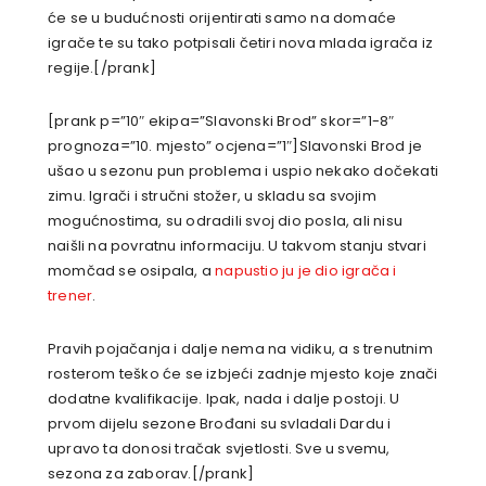
će se u budućnosti orijentirati samo na domaće
igrače te su tako potpisali četiri nova mlada igrača iz
regije.[/prank]
[prank p=”10″ ekipa=”Slavonski Brod” skor=”1-8″
prognoza=”10. mjesto” ocjena=”1″]Slavonski Brod je
ušao u sezonu pun problema i uspio nekako dočekati
zimu. Igrači i stručni stožer, u skladu sa svojim
mogućnostima, su odradili svoj dio posla, ali nisu
naišli na povratnu informaciju. U takvom stanju stvari
momčad se osipala, a
napustio ju je dio igrača i
trener
.
Pravih pojačanja i dalje nema na vidiku, a s trenutnim
rosterom teško će se izbjeći zadnje mjesto koje znači
dodatne kvalifikacije. Ipak, nada i dalje postoji. U
prvom dijelu sezone Brođani su svladali Dardu i
upravo ta donosi tračak svjetlosti. Sve u svemu,
sezona za zaborav.[/prank]