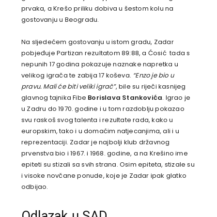
prvaka, a Krešo priliku dobiva u šestom kolu na
gostovanju u Beogradu.
Na sljedećem gostovanju u istom gradu, Zadar
pobjeđuje Partizan rezultatom 89:88, a Ćosić tada s
nepunih 17 godina pokazuje naznake napretka u
velikog igrača te zabija 17 koševa.
“Enzo je bio u
pravu. Mali će biti veliki igrač”
, bile su riječi kasnijeg
glavnog tajnika Fibe
Borislava Stankovića
. Igrao je
u Zadru do 1970. godine i u tom razdoblju pokazao
svu raskoš svog talenta i rezultate rada, kako u
europskim, tako i u domaćim natjecanjima, ali i u
reprezentaciji. Zadar je najbolji klub državnog
prvenstva bio i 1967. i 1968. godine, a na Krešino ime
epiteti su stizali sa svih strana. Osim epiteta, stizale su
i visoke novčane ponude, koje je Zadar ipak glatko
odbijao.
Odlazak u SAD