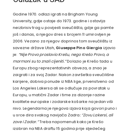
Godine 1970. odlazi igrati na Brigham Young
University, gdje ostaje do 1973. godine i ostavlja
neizbrisiv trag u povijesti sveučilišta, gdje ga pamte
još i danas, a njegov dres s brojem 11 umirovljen je
2006. Vezano za njegov doprinos tom sveučilištu iz
savezne države Utah,
Giuseppe Pino Giergia
izjavio
je:
“Nije Provo proslavio Krešu, nego Krešo Provo, a
mormoni su to znali cijeniti.”
Dolazio je Krešo tada u
Europu zbog reprezentativnih obveza, a znao je
zaigrati i za svoj Zadar. Nakon završetka sveučilišne
karijere, dobiva ponude iz NBA lige, prvenstveno od
Los Angeles Lakersa ali se odlučuje za povratak u
Europu, u matični Zadar i time za dizanje razine
kvalitete europske i zadarske košarke na jedan viši
nivo. Legendarna je njegova izjava koja govori puno i
u srce dira svakog navijača Zadra
: “Zovu Lakersi, ali
zove i Zadar.”
Treba napomenuti kako je Krešo
izabran na NBA draftu 15 godina prije sljedećeg