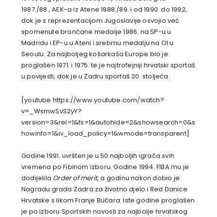
1987./88., AEK-a iz Atene 1988./89. i od 1990. do 1992,
dok je s reprezentacijom Jugoslavije osvojio već
spomenute brončane medalje 1986. na SP-u u
Madridu i EP-u u Ateni i srebrnu medalju na OI u
Seoulu. Za najboljeg košarkaša Europe bio je
proglašen 1971. i 1975. te je najtrofejniji hrvatski sportaš
u povijesti, dok je u Zadru sportaš 20. stoljeća.
[youtube https://www.youtube.com/watch?
v=_WsmwSvS2yY?
version=3&rel=1&fs=1&autohide=2&showsearch=0&s
howinfo=1&iv_load_policy=1&wmode=transparent]
Godine 1991. uvršten je u 50 najboljih igrača svih
vremena po Fibinom izboru. Godine 1994. FIBA mu je
dodijelila
Order of merit
, a godinu nakon dobio je
Nagradu grada Zadra za životno djelo i Red Danice
Hrvatske s likom Franje Bučara. Iste godine proglašen
je po izboru Sportskih novosti za najbolje hrvatskog