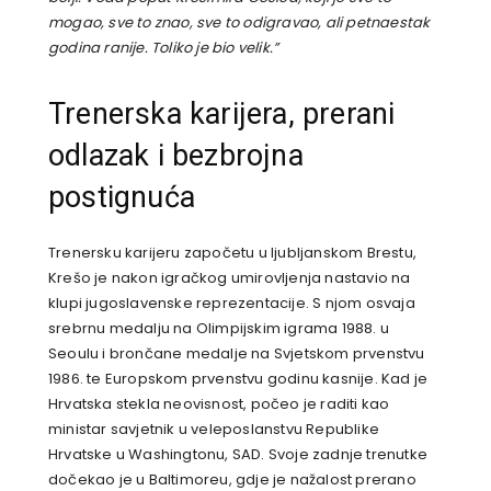
mogao, sve to znao, sve to odigravao, ali petnaestak
godina ranije. Toliko je bio velik.”
Trenerska karijera, prerani
odlazak i bezbrojna
postignuća
Trenersku karijeru započetu u ljubljanskom Brestu,
Krešo je nakon igračkog umirovljenja nastavio na
klupi jugoslavenske reprezentacije. S njom osvaja
srebrnu medalju na Olimpijskim igrama 1988. u
Seoulu i brončane medalje na Svjetskom prvenstvu
1986. te Europskom prvenstvu godinu kasnije. Kad je
Hrvatska stekla neovisnost, počeo je raditi kao
ministar savjetnik u veleposlanstvu Republike
Hrvatske u Washingtonu, SAD. Svoje zadnje trenutke
dočekao je u Baltimoreu, gdje je nažalost prerano