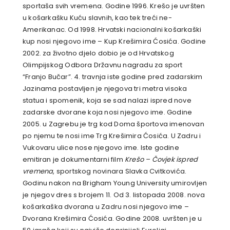
sportaša svih vremena. Godine 1996. Krešo je uvršten
u košarkašku Kuću slavnih, kao tek treći ne-
Amerikanac. Od 1998. Hrvatski nacionalni košarkaški
kup nosi njegovo ime – Kup Krešimira Ćosića. Godine
2002. za životno djelo dobio je od Hrvatskog
Olimpijskog Odbora Državnu nagradu za sport
“Franjo Bučar”. 4. travnja iste godine pred zadarskim
Jazinama postavljen je njegova tri metra visoka
statua i spomenik, koja se sad nalazi ispred nove
zadarske dvorane koja nosi njegovo ime. Godine
2005. u Zagrebu je trg kod Doma športova imenovan
po njemu te nosi ime Trg Krešimira Ćosića. U Zadru i
Vukovaru ulice nose njegovo ime. Iste godine
emitiran je dokumentarni film
Krešo – Čovjek ispred
vremena
, sportskog novinara Slavka Cvitkovića.
Godinu nakon na Brigham Young University umirovljen
je njegov dres s brojem 11. Od 3. listopada 2008. nova
košarkaška dvorana u Zadru nosi njegovo ime –
Dvorana Krešimira Ćosića. Godine 2008. uvršten je u