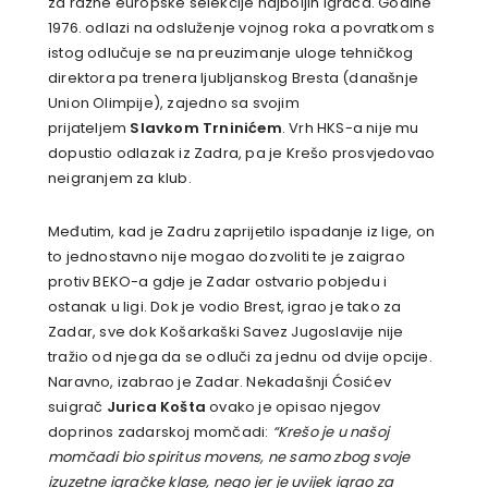
za razne europske selekcije najboljih igrača. Godine
1976. odlazi na odsluženje vojnog roka a povratkom s
istog odlučuje se na preuzimanje uloge tehničkog
direktora pa trenera ljubljanskog Bresta (današnje
Union Olimpije), zajedno sa svojim
prijateljem
Slavkom Trninićem
. Vrh HKS-a nije mu
dopustio odlazak iz Zadra, pa je Krešo prosvjedovao
neigranjem za klub.
Međutim, kad je Zadru zaprijetilo ispadanje iz lige, on
to jednostavno nije mogao dozvoliti te je zaigrao
protiv BEKO-a gdje je Zadar ostvario pobjedu i
ostanak u ligi. Dok je vodio Brest, igrao je tako za
Zadar, sve dok Košarkaški Savez Jugoslavije nije
tražio od njega da se odluči za jednu od dvije opcije.
Naravno, izabrao je Zadar. Nekadašnji Ćosićev
suigrač
Jurica Košta
ovako je opisao njegov
doprinos zadarskoj momčadi:
“Krešo je u našoj
momčadi bio spiritus movens, ne samo zbog svoje
izuzetne igračke klase, nego jer je uvijek igrao za