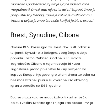
momčad i podređivao joj svoje sjajne individualne
mogućnosti. On nikada nije ni ‘orao’ ni ‘kopao’. Znao je
propustiti koji trening, radio je koliko je mislio da mu
treba, a uvijek je znao što hoće i uvijek je bio u pravu.”
Brest, Synudine, Cibona
Godine 1977. Krešo igra za Brest, dok 1978. odlazi u
talijanski Synudine iz Bologne, zbog čega odbija
ponudu Boston Celticsa. Godine 1980. odlazi u
zagrebačku Cibonu s kojom osvaja tri Kupa
Jugoslavije, jedno prvenstvo te Kup pobjednika
kupova Europe. Njegove igre u tom dresu također su
bile maestralne i punile su dvorane. Od aktivnog
igranja oprašta se 1983. godine.
Dva su citata koja se mogu izdvojiti kad je riječ o
opisu i veličini Krešine igre i njega kao osobe. Prvi je