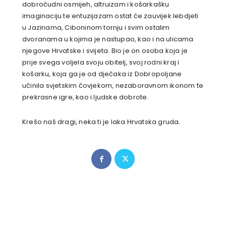
dobroćudni osmijeh, altruizam i košarkašku
imaginaciju te entuzijazam ostat će zauvijek lebdjeti
u Jazinama, Ciboninom tornju i svim ostalim
dvoranama u kojima je nastupao, kao i na ulicama
njegove Hrvatske i svijeta. Bio je on osoba koja je
prije svega voljela svoju obitelj, svoj rodni kraj i
košarku, koja ga je od dječaka iz Dobropoljane
učinila svjetskim čovjekom, nezaboravnom ikonom te
prekrasne igre, kao i ljudske dobrote.
Krešo naš dragi, neka ti je laka Hrvatska gruda.