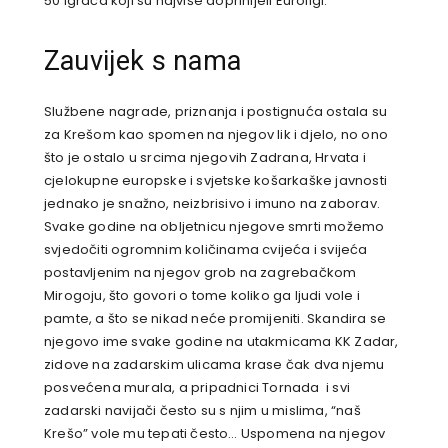
50 igrača koji su najviše doprinijeli Euroligi.
Zauvijek s nama
Službene nagrade, priznanja i postignuća ostala su
za Krešom kao spomen na njegov lik i djelo, no ono
što je ostalo u srcima njegovih Zadrana, Hrvata i
cjelokupne europske i svjetske košarkaške javnosti
jednako je snažno, neizbrisivo i imuno na zaborav.
Svake godine na obljetnicu njegove smrti možemo
svjedočiti ogromnim količinama cvijeća i svijeća
postavljenim na njegov grob na zagrebačkom
Mirogoju, što govori o tome koliko ga ljudi vole i
pamte, a što se nikad neće promijeniti. Skandira se
njegovo ime svake godine na utakmicama KK Zadar,
zidove na zadarskim ulicama krase čak dva njemu
posvećena murala, a pripadnici Tornada i svi
zadarski navijači često su s njim u mislima, “naš
Krešo” vole mu tepati često… Uspomena na njegov