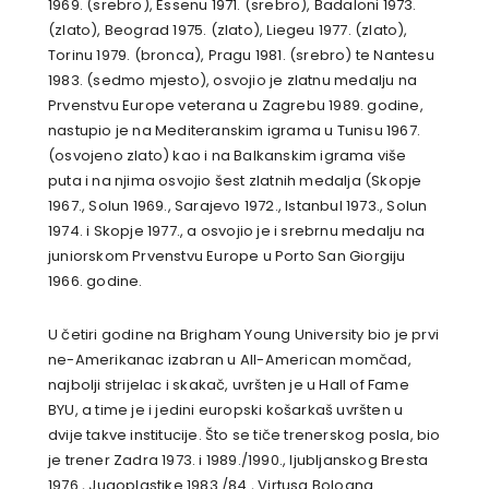
1969. (srebro), Essenu 1971. (srebro), Badaloni 1973.
(zlato), Beograd 1975. (zlato), Liegeu 1977. (zlato),
Torinu 1979. (bronca), Pragu 1981. (srebro) te Nantesu
1983. (sedmo mjesto), osvojio je zlatnu medalju na
Prvenstvu Europe veterana u Zagrebu 1989. godine,
nastupio je na Mediteranskim igrama u Tunisu 1967.
(osvojeno zlato) kao i na Balkanskim igrama više
puta i na njima osvojio šest zlatnih medalja (Skopje
1967., Solun 1969., Sarajevo 1972., Istanbul 1973., Solun
1974. i Skopje 1977., a osvojio je i srebrnu medalju na
juniorskom Prvenstvu Europe u Porto San Giorgiju
1966. godine.
U četiri godine na Brigham Young University bio je prvi
ne-Amerikanac izabran u All-American momčad,
najbolji strijelac i skakač, uvršten je u Hall of Fame
BYU, a time je i jedini europski košarkaš uvršten u
dvije takve institucije. Što se tiče trenerskog posla, bio
je trener Zadra 1973. i 1989./1990., ljubljanskog Bresta
1976., Jugoplastike 1983./84., Virtusa Bologna