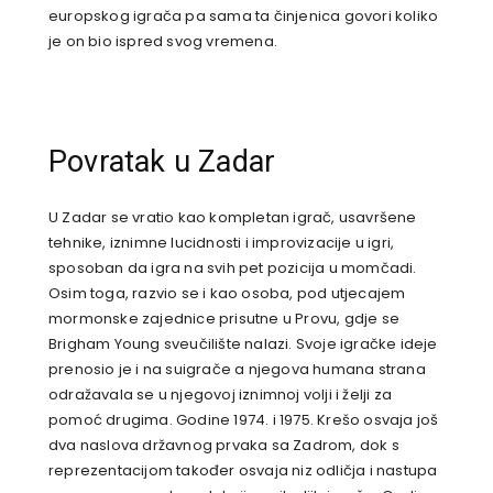
europskog igrača pa sama ta činjenica govori koliko
je on bio ispred svog vremena.
Povratak u Zadar
U Zadar se vratio kao kompletan igrač, usavršene
tehnike, iznimne lucidnosti i improvizacije u igri,
sposoban da igra na svih pet pozicija u momčadi.
Osim toga, razvio se i kao osoba, pod utjecajem
mormonske zajednice prisutne u Provu, gdje se
Brigham Young sveučilište nalazi. Svoje igračke ideje
prenosio je i na suigrače a njegova humana strana
odražavala se u njegovoj iznimnoj volji i želji za
pomoć drugima. Godine 1974. i 1975. Krešo osvaja još
dva naslova državnog prvaka sa Zadrom, dok s
reprezentacijom također osvaja niz odličja i nastupa