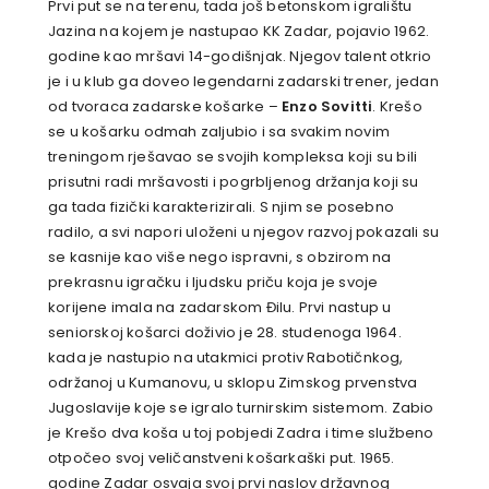
Prvi put se na terenu, tada još betonskom igralištu
Jazina na kojem je nastupao KK Zadar, pojavio 1962.
godine kao mršavi 14-godišnjak. Njegov talent otkrio
je i u klub ga doveo legendarni zadarski trener, jedan
od tvoraca zadarske košarke –
Enzo Sovitti
. Krešo
se u košarku odmah zaljubio i sa svakim novim
treningom rješavao se svojih kompleksa koji su bili
prisutni radi mršavosti i pogrbljenog držanja koji su
ga tada fizički karakterizirali. S njim se posebno
radilo, a svi napori uloženi u njegov razvoj pokazali su
se kasnije kao više nego ispravni, s obzirom na
prekrasnu igračku i ljudsku priču koja je svoje
korijene imala na zadarskom Đilu. Prvi nastup u
seniorskoj košarci doživio je 28. studenoga 1964.
kada je nastupio na utakmici protiv Rabotičnkog,
održanoj u Kumanovu, u sklopu Zimskog prvenstva
Jugoslavije koje se igralo turnirskim sistemom. Zabio
je Krešo dva koša u toj pobjedi Zadra i time službeno
otpočeo svoj veličanstveni košarkaški put. 1965.
godine Zadar osvaja svoj prvi naslov državnog