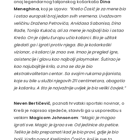
onaj legendarnog talijanskog košarkaša
Dina
Meneghina
, koji je izjavio:
“Krešo Ćosić je za mene bio
i ostao europski broj jedan svih vremena. Uvažavam
veličinu Dražena Petrovića, Arvidasa Sabonisa, Dina
Rađe, Tonija Kukoča, ali za mene je najbolji bio i ostao
Krešo. On je cijelu Europu učio košarci. Bio je užitak
gledati ga i igrati protiv njega. Bio je košarkaški
vizionar, o košarci je znao sve. Imao je pregled igre,
asistencije i glavu kao najbolji playmaker. Šutirao je
kao najubojitije krilo, a zna se da je bio
ekstrakvalitetan centar. Sa svojim rukama pijanista,
koje su bile u službi njegovih 211 centimetara, obogatio
je košarku. A što je najvažnije uvijek je bio veliki čovjek.”
Neven Bertičević
, poznati hrvatski sportski novinar, o
Kreši je napisao sljedeće, stavivši ga u usporedbu s
velikim
Magicom Johnsonom
:
“Magic je mogao
igrati sve. Magic je igrao sve. Od jedinice do petice.
Teško je bilo prepoznati kad je bio pravi, gdje je bio
bolji. Vođa poput Krešimira Ćosića, koji je sve to