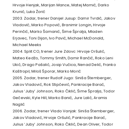
Hrvoje Henjak, Marijan Mance, Matej Mamić, Darko
Krunić, Luka Žorić
2003. Zadar, trener Danijel Jusup: Damir Tvrdić, Jakov
Vladović, Marko Popović, Branimir Longin, Hrvoje
Perinčić, Marko Šamanić, Šime Špralja, Mladen
Erjavec, Toni Dijan, Ivo Pavić, Michael McDonald,
Michael Meeks
2004. Split CO, trener Jure Zdovc: Hrvoje Oršulić,
Mateo Kedžo, Tommy Smith, Damir Rančić, Roko Leni
Ukić, Drago Pašalić, Josip Vučica, Nenad Delić, Franko
Kaštropil, Miloš Šporar, Marko Morić
2005. Zadar, trener Rudolf Jugo: Siniša Štemberger,
Jakov Vladović, Rok Stipčević, Pankracije Barać,
Julius ‘Juby’ Johnson, Roko Čiklić, Šime Špralja, Todor
Gečevski, Kyle Hill, Marko Banić, Jure Lalić, Aramis
Naglić
2006. Zadar, trener Vlado Vanjak: Siniša Štemberger,
Jakov Vladović, Hrvoje Oršulić, Pankracije Barać,
Julius ‘Juby’ Johnson, Roko Čiklić, Dean Oliver, Todor