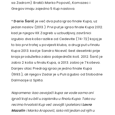
sa Zadrom). Bratići Marko Popović, Komazec i
Gregov imaju zajedno 5 Kup naslova.
*
Dario Šarić
je već dva puta igrao finale Kupa, uz
jedan naslov (2013.). Prvi put je igrao finale Kupa 2012.
kad je njegov KK Zagreb u uzbudljivoj završnici
izgubio dva koša razlike od Cedevite (74-72) kojoj je
to bio prvi trofej u povijesti kluba, a drugi put u finalu
Kupa 2013. kad je Sandro Nicević šest desetinki prije
kraja produžetka zabio pobjednički koš. 2012. Šarić je
zabio 2 koša u finalu Kupa, a 2013. zabio je 7 koševa.
Darijev otac Predrag igrao je jedno finale Kupa
(1993.), ali njegov Zadar je u Puli izgubio od Slobodne
Dalmacije iz Splita.
Napomena: kao osvajači kupa se vode samo oni
igrači koji su bili u zapisniku u finalu Kupa. Tako su
recimo hrvatski Kup već osvojili i poletarci
Lovro
Mazalin
i Marko Arapović, iako niti jedan od njih u