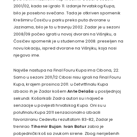
2001/02, kada se igralo 11. izdanje hrvatskog Kupa,
bilo je posebno svečano. Tada je otkriven spomenik
Krešimiru Ćosiću u parku preko puta dvorane u
Jazinama, bilo je to u travnju 2002. Zadar je u sezoni
2008/09 počeo igrati u novoj dvorani na Višnjiku, a
Ćosićev spomenik je u studenome 2008. preseljen na
novu lokaciju, ispred dvorane na Višnjiku, koja nosi
njegovo ime.
Najviše nastupa na Final Fouru Kupa ima Cibona, 22.
Samo u sezoni 2011/12 Cibosi nisu igrali na Final Fouru
Kupa, krajem prosinca 2011. u četvrtfinalu Kupa
izbacio ih je Zadar košem
Ante Delaša
u posljednjoj
sekundi. Košarkaši Zadra autori su i najveće
senzacije u povijesti hrvatskog Kupa. Oni su u
polufinalu Kupa 2011 senzacionalno izbacili
favoriziranu Cedevitu rezultatom 83-82, Zadar je
trenirao
Tihomir Bujan
.
Ivan Batur
zabio je
pobjednički koš sa zvukom sirene. Zbog neriješenih