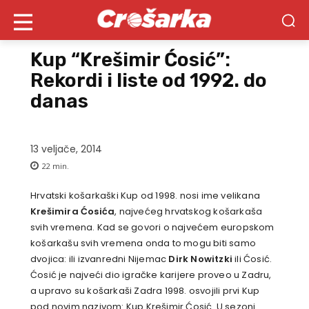
Kup “Krešimir Ćosić”:
Rekordi i liste od 1992. do
danas
13 veljače, 2014
22
min.
Hrvatski košarkaški Kup od 1998. nosi ime velikana
Krešimira Ćosića
, najvećeg hrvatskog košarkaša
svih vremena. Kad se govori o najvećem europskom
košarkašu svih vremena onda to mogu biti samo
dvojica: ili izvanredni Nijemac
Dirk Nowitzki
ili Ćosić.
Ćosić je najveći dio igračke karijere proveo u Zadru,
a upravo su košarkaši Zadra 1998. osvojili prvi Kup
pod novim nazivom: Kup Krešimir Ćosić. U sezoni