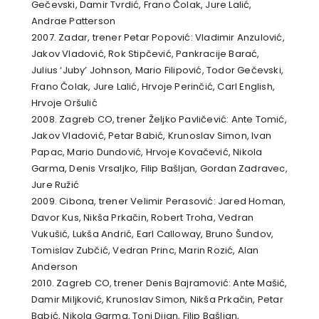
Gečevski, Damir Tvrdić, Frano Čolak, Jure Lalić,
Andrae Patterson
2007. Zadar, trener Petar Popović: Vladimir Anzulović,
Jakov Vladović, Rok Stipčević, Pankracije Barać,
Julius ‘Juby’ Johnson, Mario Filipović, Todor Gečevski,
Frano Čolak, Jure Lalić, Hrvoje Perinčić, Carl English,
Hrvoje Oršulić
2008. Zagreb CO, trener Željko Pavličević: Ante Tomić,
Jakov Vladović, Petar Babić, Krunoslav Simon, Ivan
Papac, Mario Dundović, Hrvoje Kovačević, Nikola
Garma, Denis Vrsaljko, Filip Bašljan, Gordan Zadravec,
Jure Ružić
2009. Cibona, trener Velimir Perasović: Jared Homan,
Davor Kus, Nikša Prkačin, Robert Troha, Vedran
Vukušić, Lukša Andrić, Earl Calloway, Bruno Šundov,
Tomislav Zubčić, Vedran Princ, Marin Rozić, Alan
Anderson
2010. Zagreb CO, trener Denis Bajramović: Ante Mašić,
Damir Miljković, Krunoslav Simon, Nikša Prkačin, Petar
Babić, Nikola Garma, Toni Dijan, Filip Bašljan,