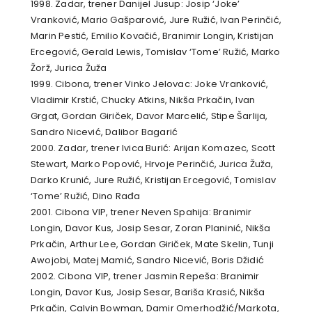
1998. Zadar, trener Danijel Jusup: Josip ‘Joke’
Vranković, Mario Gašparović, Jure Ružić, Ivan Perinčić,
Marin Pestić, Emilio Kovačić, Branimir Longin, Kristijan
Ercegović, Gerald Lewis, Tomislav ‘Tome’ Ružić, Marko
Žorž, Jurica Žuža
1999. Cibona, trener Vinko Jelovac: Joke Vranković,
Vladimir Krstić, Chucky Atkins, Nikša Prkačin, Ivan
Grgat, Gordan Giriček, Davor Marcelić, Stipe Šarlija,
Sandro Nicević, Dalibor Bagarić
2000. Zadar, trener Ivica Burić: Arijan Komazec, Scott
Stewart, Marko Popović, Hrvoje Perinčić, Jurica Žuža,
Darko Krunić, Jure Ružić, Kristijan Ercegović, Tomislav
‘Tome’ Ružić, Dino Rađa
2001. Cibona VIP, trener Neven Spahija: Branimir
Longin, Davor Kus, Josip Sesar, Zoran Planinić, Nikša
Prkačin, Arthur Lee, Gordan Giriček, Mate Skelin, Tunji
Awojobi, Matej Mamić, Sandro Nicević, Boris Džidić
2002. Cibona VIP, trener Jasmin Repeša: Branimir
Longin, Davor Kus, Josip Sesar, Bariša Krasić, Nikša
Prkačin, Calvin Bowman, Damir Omerhodžić/Markota,