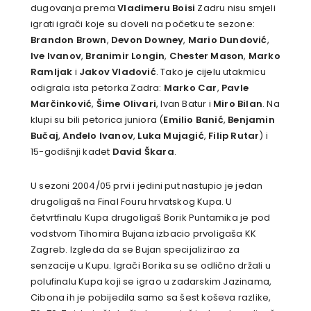
dugovanja prema
Vladimeru Boisi
Zadru nisu smjeli
igrati igrači koje su doveli na početku te sezone:
Brandon Brown
,
Devon Downey
,
Mario Dundović
,
Ive Ivanov
,
Branimir Longin
,
Chester Mason
,
Marko
Ramljak
i
Jakov Vladović
. Tako je cijelu utakmicu
odigrala ista petorka Zadra:
Marko Car
,
Pavle
Marčinković
,
Šime Olivari
, Ivan Batur i
Miro Bilan
. Na
klupi su bili petorica juniora (
Emilio Banić
,
Benjamin
Bučaj
,
Anđelo Ivanov
,
Luka Mujagić
,
Filip Rutar
) i
15-godišnji kadet
David Škara
.
U sezoni 2004/05 prvi i jedini put nastupio je jedan
drugoligaš na Final Fouru hrvatskog Kupa. U
četvrtfinalu Kupa drugoligaš Borik Puntamika je pod
vodstvom Tihomira Bujana izbacio prvoligaša KK
Zagreb. Izgleda da se Bujan specijalizirao za
senzacije u Kupu. Igrači Borika su se odlično držali u
polufinalu Kupa koji se igrao u zadarskim Jazinama,
Cibona ih je pobijedila samo sa šest koševa razlike,