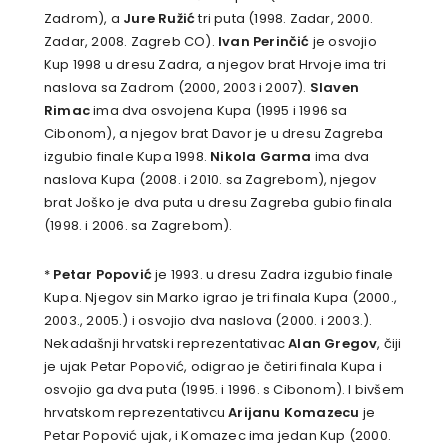
Zadrom), a
Jure Ružić
tri puta (1998. Zadar, 2000.
Zadar, 2008. Zagreb CO).
Ivan Perinčić
je osvojio
Kup 1998 u dresu Zadra, a njegov brat Hrvoje ima tri
naslova sa Zadrom (2000, 2003 i 2007).
Slaven
Rimac
ima dva osvojena Kupa (1995 i 1996 sa
Cibonom), a njegov brat Davor je u dresu Zagreba
izgubio finale Kupa 1998.
Nikola Garma
ima dva
naslova Kupa (2008. i 2010. sa Zagrebom), njegov
brat Joško je dva puta u dresu Zagreba gubio finala
(1998. i 2006. sa Zagrebom).
*
Petar Popović
je 1993. u dresu Zadra izgubio finale
Kupa. Njegov sin Marko igrao je tri finala Kupa (2000.,
2003., 2005.) i osvojio dva naslova (2000. i 2003.).
Nekadašnji hrvatski reprezentativac
Alan Gregov
, čiji
je ujak Petar Popović, odigrao je četiri finala Kupa i
osvojio ga dva puta (1995. i 1996. s Cibonom). I bivšem
hrvatskom reprezentativcu
Arijanu Komazecu
je
Petar Popović ujak, i Komazec ima jedan Kup (2000.