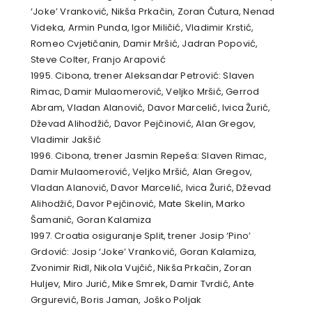
‘Joke’ Vranković, Nikša Prkačin, Zoran Čutura, Nenad
Videka, Armin Punda, Igor Miličić, Vladimir Krstić,
Romeo Cvjetičanin, Damir Mršić, Jadran Popović,
Steve Colter, Franjo Arapović
1995. Cibona, trener Aleksandar Petrović: Slaven
Rimac, Damir Mulaomerović, Veljko Mršić, Gerrod
Abram, Vladan Alanović, Davor Marcelić, Ivica Žurić,
Dževad Alihodžić, Davor Pejčinović, Alan Gregov,
Vladimir Jakšić
1996. Cibona, trener Jasmin Repeša: Slaven Rimac,
Damir Mulaomerović, Veljko Mršić, Alan Gregov,
Vladan Alanović, Davor Marcelić, Ivica Žurić, Dževad
Alihodžić, Davor Pejčinović, Mate Skelin, Marko
Šamanić, Goran Kalamiza
1997. Croatia osiguranje Split, trener Josip ‘Pino’
Grdović: Josip ‘Joke’ Vranković, Goran Kalamiza,
Zvonimir Ridl, Nikola Vujčić, Nikša Prkačin, Zoran
Huljev, Miro Jurić, Mike Smrek, Damir Tvrdić, Ante
Grgurević, Boris Jaman, Joško Poljak