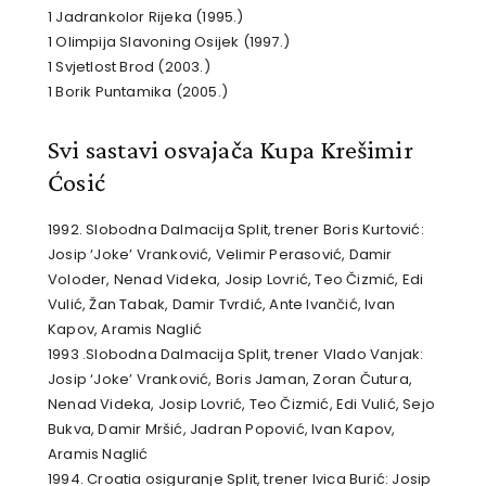
1 Jadrankolor Rijeka (1995.)
1 Olimpija Slavoning Osijek (1997.)
1 Svjetlost Brod (2003.)
1 Borik Puntamika (2005.)
Svi sastavi osvajača Kupa Krešimir
Ćosić
1992. Slobodna Dalmacija Split, trener Boris Kurtović:
Josip ‘Joke’ Vranković, Velimir Perasović, Damir
Voloder, Nenad Videka, Josip Lovrić, Teo Čizmić, Edi
Vulić, Žan Tabak, Damir Tvrdić, Ante Ivančić, Ivan
Kapov, Aramis Naglić
1993 .Slobodna Dalmacija Split, trener Vlado Vanjak:
Josip ‘Joke’ Vranković, Boris Jaman, Zoran Čutura,
Nenad Videka, Josip Lovrić, Teo Čizmić, Edi Vulić, Sejo
Bukva, Damir Mršić, Jadran Popović, Ivan Kapov,
Aramis Naglić
1994. Croatia osiguranje Split, trener Ivica Burić: Josip