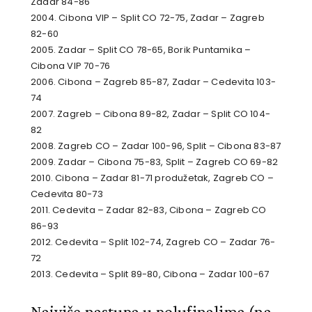
Zadar 84-86
2004. Cibona VIP – Split CO 72-75, Zadar – Zagreb
82-60
2005. Zadar – Split CO 78-65, Borik Puntamika –
Cibona VIP 70-76
2006. Cibona – Zagreb 85-87, Zadar – Cedevita 103-
74
2007. Zagreb – Cibona 89-82, Zadar – Split CO 104-
82
2008. Zagreb CO – Zadar 100-96, Split – Cibona 83-87
2009. Zadar – Cibona 75-83, Split – Zagreb CO 69-82
2010. Cibona – Zadar 81-71 produžetak, Zagreb CO –
Cedevita 80-73
2011. Cedevita – Zadar 82-83, Cibona – Zagreb CO
86-93
2012. Cedevita – Split 102-74, Zagreb CO – Zadar 76-
72
2013. Cedevita – Split 89-80, Cibona – Zadar 100-67
Najviše nastupa u polufinalima (na