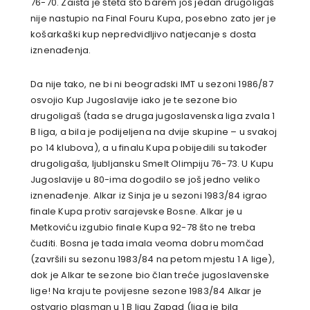
76-70. Zaista je šteta što barem još jedan drugoligaš
nije nastupio na Final Fouru Kupa, posebno zato jer je
košarkaški kup nepredvidljivo natjecanje s dosta
iznenađenja.
Da nije tako, ne bi ni beogradski IMT u sezoni 1986/87
osvojio Kup Jugoslavije iako je te sezone bio
drugoligaš (tada se druga jugoslavenska liga zvala 1
B liga, a bila je podijeljena na dvije skupine – u svakoj
po 14 klubova), a u finalu Kupa pobijedili su također
drugoligaša, ljubljansku Smelt Olimpiju 76-73. U Kupu
Jugoslavije u 80-ima dogodilo se još jedno veliko
iznenađenje. Alkar iz Sinja je u sezoni 1983/84 igrao
finale Kupa protiv sarajevske Bosne. Alkar je u
Metkoviću izgubio finale Kupa 92-78 što ne treba
čuditi. Bosna je tada imala veoma dobru momčad
(završili su sezonu 1983/84 na petom mjestu 1 A lige),
dok je Alkar te sezone bio član treće jugoslavenske
lige! Na kraju te povijesne sezone 1983/84 Alkar je
ostvario plasman u 1 B ligu Zapad (liga je bila