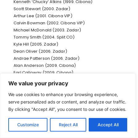
Kenneth ‘Chucky’ Atkins (1999. Cibona)
Scott Stewart (2000. Zadar)
Arthur Lee (2001. Cibona VIP)
Calvin Bowman (2002. Cibona VIP)
Michael McDonald (2003. Zadar)
Tommy Smith (2004. Split CO)
Kyle Hill (2005. Zadar)
Dean Oliver (2006. Zadar)
Andrae Patterson (2006. Zadar)
Alan Anderson (2009. Cibona)
Earl Calloway (2009. Cibona)
Jared Homan (2009. Cibona)
We value your privacy
Josh Heytvelt (2011. Zagreb CO)
Alex Renfroe (2011. Zagreb CO)
We use cookies to enhance your browsing experience,
Dontaye Draper (2012. Cedevita)
serve personalized ads or content, and analyze our traffic.
Chris Owens (2012. Cedevita)
By clicking "Accept All", you consent to our use of cookies.
Chris Warren (2012. Cedevita)
Jerel Blassingame (2013. Cibona)
Customize
Reject All
Accept All
D. J. Strawberry (2013. Cibona)