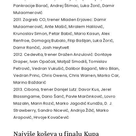
Pankracije Barać, Andrej Štimac, Luka Žorić, Damir
Mulaomerović
2011. Zagreb CO, trener Mladen Erjavec: Damir
Mulaomerović, Ante Mašić, Miralem Halilović,
Krunoslav Simon, Petar Babić, Mario Kasun, Alex
Renfroe, Domagoj Bubalo, Filip Bašljan, Luka Žorić,
Damir Rančić, Josh Heytvelt
2012. Cedevita, trener Dražen Anzulović: Dontaye
Draper, Ivan Opačak, Matjaž Smodiš, Tomislav
Petrović, Vedran Vukušić, Dalibor Bagarić, Miro Bilan,
Vedran Princ, Chris Owens, Chris Warren, Marko Car,
Marino Baždarić
2013. Cibona, trener Danijel Lutz: Davor Kus, Jerel
Blassingame, Dario Šarić, Pavle Marčinković, Lovro
Mazalin, Marin Rozić, Marko Jagodić Kuridža, D. J.
Strawberry, Sandro Nicević, Andrija Žižić, Marko
Arapović, Hrvoje Kovačević
Najviše koševa u finalu Kupa