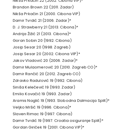
Nikša Prkačin 22 (2002. Cibona VIP)*
Brandon Brown 22 (2011. Zadar)
Nikša Prkačin 21 (2000. Cibona VIP)
Damir Tvrdić 21 (2006. Zadar)*
D. J. Strawberry 21 (2013. Cibona)*
Andrija Žižić 21 (2013. Cibona)*
Goran Sobin 20 (1992. Cibona)
Josip Sesar 20 (1998. Zagreb)
Josip Sesar 20 (2002. Cibona VIP)*
Jakov Vladović 20 (2006. Zadar)*
Damir Mulaomerović 20 (2010. Zagreb CO)*
Damir Rančić 20 (2012. Zagreb CO)
Zdravko Radulović 19 (1992. Cibona)
Siniša Kelečević 19 (1993. Zadar)
Emilio Kovačić 19 (1993. Zadar)
Aramis Naglić 19 (1993. Slobodna Dalmacija Split)*
Veljko Mršić 19 (1996. Cibona)*
Slaven Rimac 19 (1997. Cibona)
Damir Tvrdić 19 (1997. Croatia osiguranje Split)*
Gordan Giriček 19 (2001. Cibona VIP)*