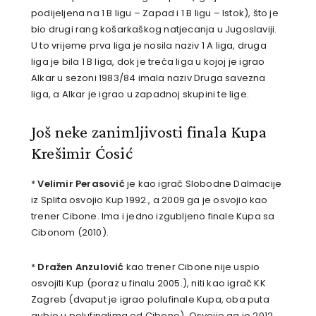
podijeljena na 1 B ligu – Zapad i 1 B ligu – Istok), što je
bio drugi rang košarkaškog natjecanja u Jugoslaviji.
U to vrijeme prva liga je nosila naziv 1 A liga, druga
liga je bila 1 B liga, dok je treća liga u kojoj je igrao
Alkar u sezoni 1983/84 imala naziv Druga savezna
liga, a Alkar je igrao u zapadnoj skupini te lige.
Još neke zanimljivosti finala Kupa
Krešimir Ćosić
*
Velimir Perasović
je kao igrač Slobodne Dalmacije
iz Splita osvojio Kup 1992., a 2009 ga je osvojio kao
trener Cibone. Ima i jedno izgubljeno finale Kupa sa
Cibonom (2010).
*
Dražen Anzulović
kao trener Cibone nije uspio
osvojiti Kup (poraz u finalu 2005.), niti kao igrač KK
Zagreb (dvaput je igrao polufinale Kupa, oba puta
gubio u polufinalima od Cibone). Osvojio ga je 2012.