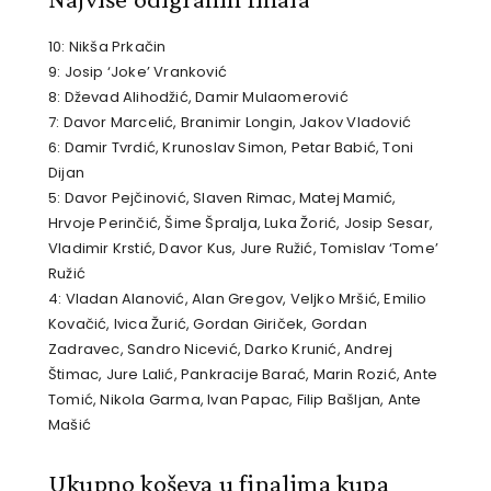
10: Nikša Prkačin
9: Josip ‘Joke’ Vranković
8: Dževad Alihodžić, Damir Mulaomerović
7: Davor Marcelić, Branimir Longin, Jakov Vladović
6: Damir Tvrdić, Krunoslav Simon, Petar Babić, Toni
Dijan
5: Davor Pejčinović, Slaven Rimac, Matej Mamić,
Hrvoje Perinčić, Šime Špralja, Luka Žorić, Josip Sesar,
Vladimir Krstić, Davor Kus, Jure Ružić, Tomislav ‘Tome’
Ružić
4: Vladan Alanović, Alan Gregov, Veljko Mršić, Emilio
Kovačić, Ivica Žurić, Gordan Giriček, Gordan
Zadravec, Sandro Nicević, Darko Krunić, Andrej
Štimac, Jure Lalić, Pankracije Barać, Marin Rozić, Ante
Tomić, Nikola Garma, Ivan Papac, Filip Bašljan, Ante
Mašić
Ukupno koševa u finalima kupa