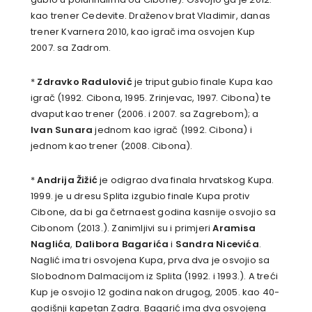
kao trener Cedevite. Draženov brat Vladimir, danas
trener Kvarnera 2010, kao igrač ima osvojen Kup
2007. sa Zadrom.
*
Zdravko Radulović
je triput gubio finale Kupa kao
igrač (1992. Cibona, 1995. Zrinjevac, 1997. Cibona) te
dvaput kao trener (2006. i 2007. sa Zagrebom); a
Ivan Sunara
jednom kao igrač (1992. Cibona) i
jednom kao trener (2008. Cibona).
*
Andrija Žižić
je odigrao dva finala hrvatskog Kupa.
1999. je u dresu Splita izgubio finale Kupa protiv
Cibone, da bi ga četrnaest godina kasnije osvojio sa
Cibonom (2013.). Zanimljivi su i primjeri
Aramisa
Naglića
,
Dalibora Bagarića
i
Sandra Nicevića
.
Naglić ima tri osvojena Kupa, prva dva je osvojio sa
Slobodnom Dalmacijom iz Splita (1992. i 1993.). A treći
Kup je osvojio 12 godina nakon drugog, 2005. kao 40-
godišnji kapetan Zadra. Bagarić ima dva osvojena