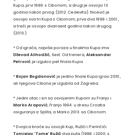
Kupa, prvi 1999. s Cibonom, a drugi je osvojio 13
godina nakon prvog (2012. Cedevita). Nicević je
osvojio sva tri Kupa s Cibonom, prva dva 1999. i 2001.,
a treći je osvojio dvanaest godina nakon drugog
(2013.).
* Od igrača, najviše poraza u finalima Kupa ima
Dževad Alihodžić
, šest. Od trenera,
Aleksandar
Petrović
je izgubio pet finala Kupa.
*
Bojan Bogdanović
je jedino finale Kupa igrao 2010.,
ali njegova Cibona je izgubila od Zagreba.
* Jedini otac i sin sa osvojenim Kupom su Franjo i
Marko Arapović
, Franjo 1994. u dresu Croatia
osiguranja iz Splita, a Marko 2013. sa Cibonom.
* Dvojica braće su osvojili Kup, Ružići i Perinčići.
Tomislav ‘Tome’ Ružić
dva puta (1998. i 2000. s