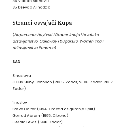
36 Vladan Alanović
35 Dževad Alihodžić
Stranci osvajači Kupa
(
Napomena: Heytvelt i Draper imaju i hrvatsko
državljanstvo, Calloway i bugarsko, Warren ima i
državljanstvo Paname
)
SAD
3 naslova
Julius ‘Juby’ Johnson (2005. Zadar, 2006. Zadar, 2007.
Zadar)
1 naslov
Steve Colter (1994. Croatia osiguranje Split)
Gerrod Abram (1995. Cibona)
Gerald Lewis (1998. Zadar)