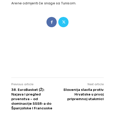
Arene odmjeriti će snage sa Tunisom.
Previous article
Next article
38. EuroBasket (Ž):
Slovenija slavila protiv
Najava i pregled
Hrvatske u prvoj
prvenstva – od
pripremnoj utakmici
dominacije SSSR-a do
Španjolske i Francuske