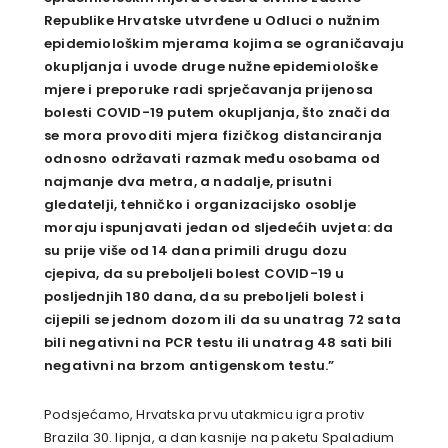
Republike Hrvatske utvrđene u Odluci o nužnim
epidemiološkim mjerama kojima se ograničavaju
okupljanja i uvode druge nužne epidemiološke
mjere i preporuke radi sprječavanja prijenosa
bolesti COVID-19 putem okupljanja, što znači da
se mora provoditi mjera fizičkog distanciranja
odnosno održavati razmak među osobama od
najmanje dva metra, a nadalje, prisutni
gledatelji, tehničko i organizacijsko osoblje
moraju ispunjavati jedan od sljedećih uvjeta: da
su prije više od 14 dana primili drugu dozu
cjepiva, da su preboljeli bolest COVID-19 u
posljednjih 180 dana, da su preboljeli bolest i
cijepili se jednom dozom ili da su unatrag 72 sata
bili negativni na PCR testu ili unatrag 48 sati bili
negativni na brzom antigenskom testu.”
Podsjećamo, Hrvatska prvu utakmicu igra protiv
Brazila 30. lipnja, a dan kasnije na paketu Spaladium