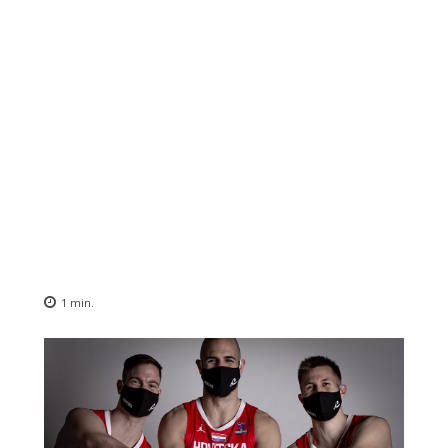
1
min.