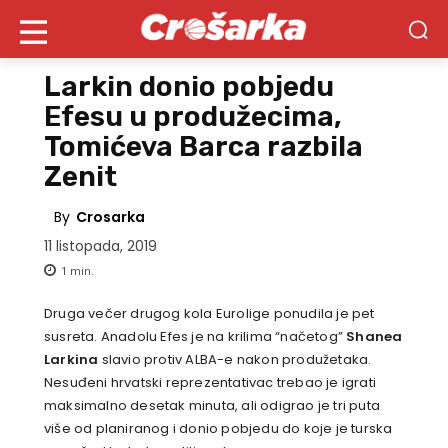
Larkin donio pobjedu
Efesu u produžecima,
Tomićeva Barca razbila
Zenit
By
Crosarka
11 listopada, 2019
1
min.
Druga večer drugog kola Eurolige ponudila je pet
susreta. Anadolu Efes je na krilima “načetog”
Shanea
Larkina
slavio protiv ALBA-e nakon produžetaka.
Nesuđeni hrvatski reprezentativac trebao je igrati
maksimalno desetak minuta, ali odigrao je tri puta
više od planiranog i donio pobjedu do koje je turska