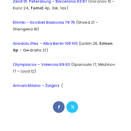
Zenit St. Petersburg – Barcelona 63:87
(Voronov 10 –
Kuric 24,
Tomić
4p, 3sk, 1as)
Khimki – Kirolbet Baskonia 79:76
(Shved 21 –
Shengelia 18)
Anadolu Efes – Alba Berlin 106:105
(Larkin 26,
Simon
0p
– Giedraitis 21)
Olympiacos – Valencia 89:63
(Spanoulis 17, Milutinov
17 – Loyd 12)
Armani Milano – Žalgiris
(