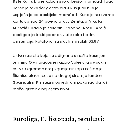
Kyle Kuric
bio je koban svojoj bivšoj momčadi. Ipak,
Barca je također gostovala u Rusiji, ali bila je
uspješnija od baskijske momčadi. Kuric je na svome
kontu upisao 24 poena protiv Zenita, a
Nikola
Mirotić
ubacio je solidnih 17 poena.
Ante Tomić
postigao je četiri poena uz tri skoka i jednu
asistenciju. Katalonci su slavili s visokih 63:87.
U dva susreta koja su odigrana u nešto kasnijem
terminu Olympiacos je razbio Valenciju s visokih
89:63. Ogroman broj izgubljenih lopti koštao je
Šišmiše utakmice, a na drugoj strani je tandem
Spanoulis-Printezis
još jednom pokazao da još
može igrati na najvišem nivou.
Euroliga, 11. listopada, rezultati: