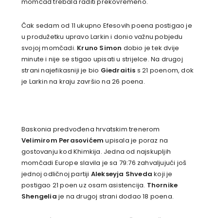
momčad trebala raditi prekovremeno.
Čak sedam od 11 ukupno Efesovih poena postigao je
u produžetku upravo Larkin i donio važnu pobjedu
svojoj momčadi.
Kruno Simon
dobio je tek dvije
minute i nije se stigao upisati u strijelce. Na drugoj
strani najefikasniji je bio
Giedraitis
s 21 poenom, dok
je Larkin na kraju završio na 26 poena.
Baskonia predvođena hrvatskim trenerom
Velimirom Perasovićem
upisala je poraz na
gostovanju kod Khimkija. Jedna od najskupljih
momčadi Europe slavila je sa 79:76 zahvaljujući još
jednoj odličnoj partiji
Alekseyja Shveda
koji je
postigao 21 poen uz osam asistencija.
Thornike
Shengelia
je na drugoj strani dodao 18 poena.