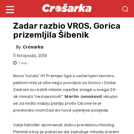
Zadar razbio VROS, Gorica
prizemljila Šibenik
By
Crosarka
11 listopada, 2019
1
min.
Nova “runda” HT Premijer lige u večernjem terminu
petkom bila je više nego povoljna za Goricu i Zadar.
Zadrani su razbili mlade osječke snage u svega 20-
ak minuta “neizvjesnosti”.
Martin Junaković
iskupio
se za nešto slabiju partiju protiv Cibone te je
predvodio momčad do nove uvjerljive pobjede.
Valja također spomenuti dobru predstavu mladog
Planinića koji je pokazao da zaslužuje minute, barem