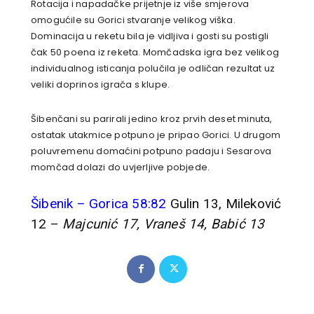
Rotacija i napadačke prijetnje iz više smjerova
omogućile su Gorici stvaranje velikog viška.
Dominacija u reketu bila je vidljiva i gosti su postigli
čak 50 poena iz reketa. Momčadska igra bez velikog
individualnog isticanja polučila je odličan rezultat uz
veliki doprinos igrača s klupe.
Šibenčani su parirali jedino kroz prvih deset minuta,
ostatak utakmice potpuno je pripao Gorici. U drugom
poluvremenu domaćini potpuno padaju i Sesarova
momčad dolazi do uvjerljive pobjede.
Šibenik – Gorica 58:82
Gulin 13, Mileković
12 –
Majcunić 17, Vraneš 14, Babić 13