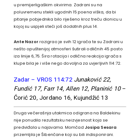
u premijerligaškim okvirima. Zadrani su na
poluvremenu stekli ugodnih 15 poena viška, da bi
pitanje pobjednika bilo riješeno kroz treću dionicu u
kojoj su uspjeli steći još dodatnih plus 14.
Ante Nazor
razigrao je svih 12 igrača te su Zadrani u
nešto opuštenijoj atmosferi šutirali odličnih 45 posto
iza linije 6,75. Šira rotacija i odlična reakcija igrača s
klupe bila je i više nego dovoljna za uvjerljivih 114:72.
Zadar – VROS 114:72
Junaković 22,
Fundić 17, Farr 14, Allen 12, Planinić 10
–
Ćorić 20, Jordano 16, Kujundžić 13
Druga večerašnja utakmica odigrana na Baldekinu
nije ponudila rezultatsku neizvjesnost koja se
predviđala u najavama. Momčad
Josipa Sesara
prizemljila je Šibenčane koji su bili indisponirani.