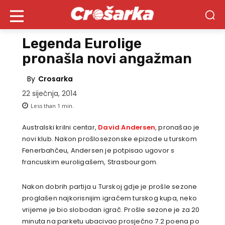
Legenda Eurolige
pronašla novi angažman
By
Crosarka
22 siječnja, 2014
Less than 1
min.
Australski krilni centar,
David Andersen
, pronašao je
novi klub. Nakon prošlosezonske epizode u turskom
Fenerbahčeu, Andersen je potpisao ugovor s
francuskim euroligašem, Strasbourgom.
Nakon dobrih partija u Turskoj gdje je prošle sezone
proglašen najkorisnijim igračem turskog kupa, neko
vrijeme je bio slobodan igrač. Prošle sezone je za 20
minuta na parketu ubacivao prosječno 7.2 poena po