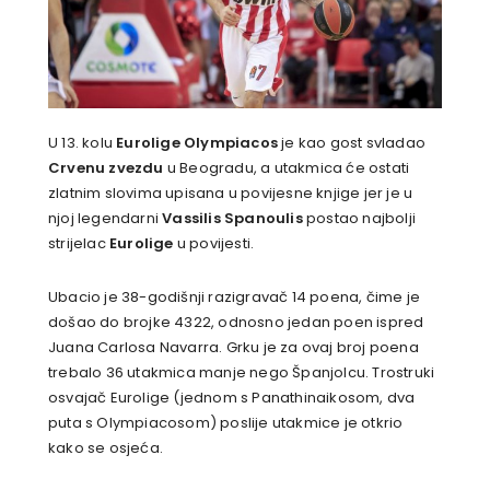
U 13. kolu
Eurolige Olympiacos
je kao gost svladao
Crvenu zvezdu
u Beogradu, a utakmica će ostati
zlatnim slovima upisana u povijesne knjige jer je u
njoj legendarni
Vassilis Spanoulis
postao najbolji
strijelac
Eurolige
u povijesti.
Ubacio je 38-godišnji razigravač 14 poena, čime je
došao do brojke 4322, odnosno jedan poen ispred
Juana Carlosa Navarra. Grku je za ovaj broj poena
trebalo 36 utakmica manje nego Španjolcu. Trostruki
osvajač Eurolige (jednom s Panathinaikosom, dva
puta s Olympiacosom) poslije utakmice je otkrio
kako se osjeća.