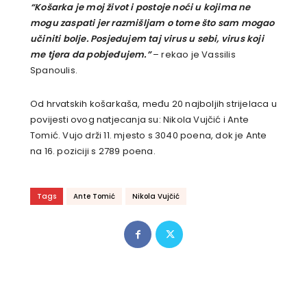
“Košarka je moj život i postoje noći u kojima ne
mogu zaspati jer razmišljam o tome što sam mogao
učiniti bolje. Posjedujem taj virus u sebi, virus koji
me tjera da pobjeđujem.”
– rekao je Vassilis
Spanoulis.
Od hrvatskih košarkaša, među 20 najboljih strijelaca u
povijesti ovog natjecanja su: Nikola Vujčić i Ante
Tomić. Vujo drži 11. mjesto s 3040 poena, dok je Ante
na 16. poziciji s 2789 poena.
Tags
Ante Tomić
Nikola Vujčić