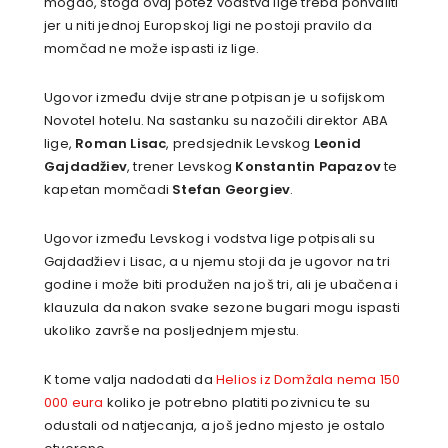
mogao, stoga ovaj potez vodstva lige treba pohvaliti
jer u niti jednoj Europskoj ligi ne postoji pravilo da
momčad ne može ispasti iz lige.
Ugovor između dvije strane potpisan je u sofijskom
Novotel hotelu. Na sastanku su nazočili direktor ABA
lige,
Roman Lisac
, predsjednik Levskog
Leonid
Gajdadžiev
, trener Levskog
Konstantin Papazov
te
kapetan momčadi
Stefan Georgiev
.
Ugovor između Levskog i vodstva lige potpisali su
Gajdadžiev i Lisac, a u njemu stoji da je ugovor na tri
godine i može biti produžen na još tri, ali je ubačena i
klauzula da nakon svake sezone bugari mogu ispasti
ukoliko završe na posljednjem mjestu.
K tome valja nadodati da
Helios iz Domžala nema 150
000 eura
koliko je potrebno platiti pozivnicu te su
odustali od natjecanja, a još jedno mjesto je ostalo