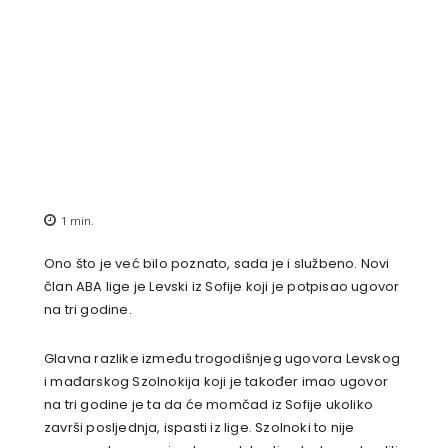
1
min.
Ono što je već bilo poznato, sada je i službeno. Novi
član ABA lige je Levski iz Sofije koji je potpisao ugovor
na tri godine.
Glavna razlike između trogodišnjeg ugovora Levskog
i mađarskog Szolnokija koji je također imao ugovor
na tri godine je ta da će momčad iz Sofije ukoliko
završi posljednja, ispasti iz lige. Szolnoki to nije