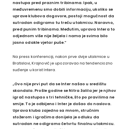
nastupa pred praznim tribinama. Ipak, u
međuvremenu smo dobili informaciju,
ukoliko se
uprave klubova dogovore, postoji mogućnost da
sutradan odigramo tu treću utakmicu. Naravno,
pred punim tribinama. Međutim, uprava Intera to
odjednom više nije željela i nama je svima bilo
jasno odakle vjetar puše.“
Na press konferenciji, nakon prve dvije utakmice u
Bratislavi, Krajnović je upozoravao na tendenciozno
suđenje u korist Intera.
„Ovo nije prvi put da se Inter našao u središtu
skandala. Prošle godine se Nitra žalila jer je njihov
igrač nastupao s tri tehničke, što po pravilima ne
smije. To je odbijeno i Inter je došao do naslova.
Uprava kluba
zajedno sa mnom, stručnim
stožerom i igračima donijela je odluku da
sutradan ne odigramo četvrtu finalnu utakmicu.