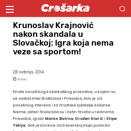
Krunoslav Krajnović
nakon skandala u
Slovačkoj: Igra koja nema
veze sa sportom!
28 svibnja, 2014
6
min.
Finale slovačkog košarkaškog prvenstva, u kojem su
se sastali Inter Bratislava i Prievidza, bilo je od
posebnog interesa i za hrvatske ljubitelje košarke.
Naime, akteri finala bila su i četiri Hrvata u redovima
Prievidze, igrači
Marko Batina
,
Dražen Klarić
i
Stipe
Tešija
, dok je kockice na trenerskoj klupi posložio