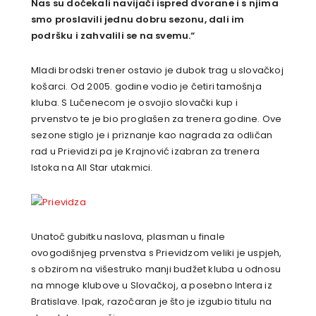
Nas su dočekali navijači ispred dvorane i s njima
smo proslavili jednu dobru sezonu, dali im
podršku i zahvalili se na svemu.“
Mladi brodski trener ostavio je dubok trag u slovačkoj
košarci. Od 2005. godine vodio je četiri tamošnja
kluba. S Lučenecom je osvojio slovački kup i
prvenstvo te je bio proglašen za trenera godine. Ove
sezone stiglo je i priznanje kao nagrada za odličan
rad u Prievidzi pa je Krajnović izabran za trenera
Istoka na All Star utakmici.
Unatoč gubitku naslova, plasman u finale
ovogodišnjeg prvenstva s
Prievidzom veliki je uspjeh,
s obzirom na višestruko manji budžet kluba u odnosu
na mnoge klubove u Slovačkoj, a posebno Intera iz
Bratislave. Ipak, razočaran je što je izgubio titulu na