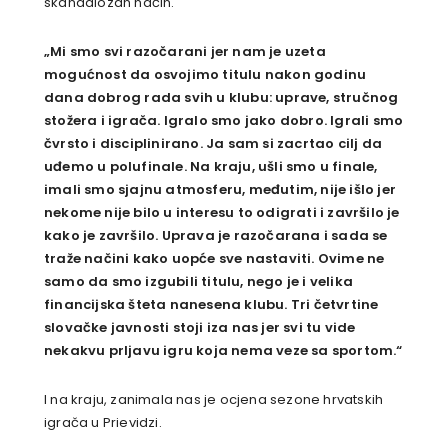
skandalozan način.
„Mi smo svi razočarani jer nam je uzeta
mogućnost da osvojimo titulu nakon godinu
dana dobrog rada svih u klubu: uprave, stručnog
stožera i igrača. Igralo smo jako dobro. Igrali smo
čvrsto i disciplinirano. Ja sam si zacrtao cilj da
uđemo u polufinale. Na kraju, ušli smo u finale,
imali smo sjajnu atmosferu, međutim, nije išlo jer
nekome nije bilo u interesu to odigrati i završilo je
kako je završilo. Uprava je razočarana i sada se
traže načini kako uopće sve nastaviti. Ovime ne
samo da smo izgubili titulu, nego je i velika
financijska šteta nanesena klubu. Tri četvrtine
slovačke javnosti stoji iza nas jer svi tu vide
nekakvu prljavu igru koja nema veze sa sportom.“
I na kraju, zanimala nas je ocjena sezone hrvatskih
igrača u Prievidzi.