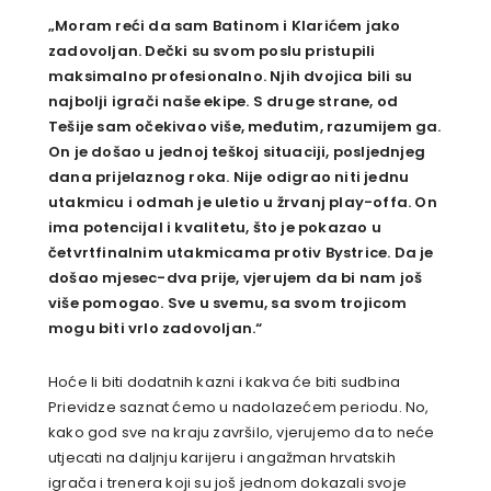
„Moram reći da sam Batinom i Klarićem jako
zadovoljan. Dečki su svom poslu pristupili
maksimalno profesionalno. Njih dvojica bili su
najbolji igrači naše ekipe. S druge strane, od
Tešije sam očekivao više, međutim, razumijem ga.
On je došao u jednoj teškoj situaciji, posljednjeg
dana prijelaznog roka. Nije odigrao niti jednu
utakmicu i odmah je uletio u žrvanj play-offa. On
ima potencijal i kvalitetu, što je pokazao u
četvrtfinalnim utakmicama protiv Bystrice. Da je
došao mjesec-dva prije, vjerujem da bi nam još
više pomogao. Sve u svemu, sa svom trojicom
mogu biti vrlo zadovoljan.“
Hoće li biti dodatnih kazni i kakva će biti sudbina
Prievidze saznat ćemo u nadolazećem periodu. No,
kako god sve na kraju završilo, vjerujemo da to neće
utjecati na
daljnju karijeru i angažman hrvatskih
igrača i trenera koji su još jednom dokazali svoje