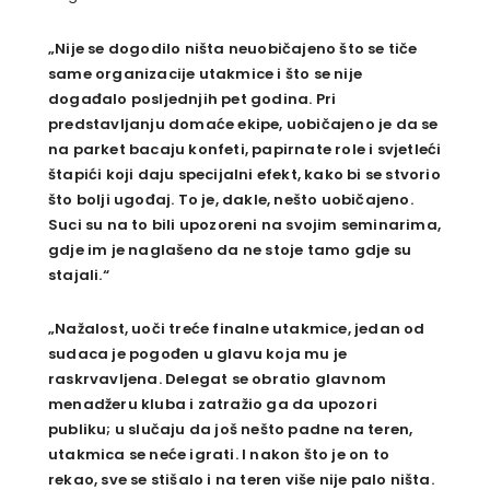
„Nije se dogodilo ništa neuobičajeno što se tiče
same organizacije utakmice i što se nije
događalo posljednjih pet godina. Pri
predstavljanju domaće ekipe, uobičajeno je da se
na parket bacaju konfeti, papirnate role i svjetleći
štapići koji daju specijalni efekt, kako bi se stvorio
što bolji ugođaj. To je, dakle, nešto uobičajeno.
Suci su na to bili upozoreni na svojim seminarima,
gdje im je naglašeno da ne stoje tamo gdje su
stajali.“
„Nažalost, uoči treće finalne utakmice, jedan od
sudaca je pogođen u glavu koja mu je
raskrvavljena. Delegat se obratio glavnom
menadžeru kluba i zatražio ga da upozori
publiku; u slučaju da još nešto padne na teren,
utakmica se neće igrati. I nakon što je on to
rekao, sve se stišalo i na teren više nije palo ništa.