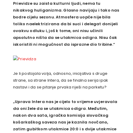
Prievidze su zaista kulturni ljudi, nema tu
nikakvog huliganizma. Glasno navijaju i tako nas
bodre cijelu sezonu. Atmosfera uopće nije bila
toliko naelektrizirana da bi suci i delegat donijeli
ovakvu odluku i, još k tome, oni nisu učinili
apsolutno ništa da se utakmica odigra. Nisu čak
iskoristili ni mogućnost da isprazne dio tribine.“
Je li postojala volja, odnosno, inicijativa s druge
strane, sa strane Intera, da se finalna serija ipak
nastavi i da se pitanje prvaka riješi na parketu?
„Uprava Intera nas je cijelo to vrijeme uvjeravala
da oni žele da se utakmica odigra. Međutim,
nakon dva sata, igračka komisija slovačkog
košarkaškog saveza nas je kaznila novčano,
zatim gubitkom utakmice 20:0 i s dvije utakmice