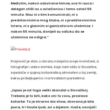
Međutim, nakon odsvirane himne, sva tri suca i
delegat otišli su u svlačionicu i tamo ostali 55
minuta. Nisu ni s kim komunicirali, ni s
predstavnicima mog kluba, ni s predstavnicima
Intera, ni s glavnim organizatorom utakmice. I
nakon 55 minuta, donijeli su odluku da se
utakmica ne odigra.“
Krajnović je stao u obranu navijača svoje momčadi, a
fotografije i video snimke, koje nam stižu iz Slovačke,
svjedoče o sjajnoj košarkaškoj atmosferi u toj zemlji,
kakvu priželjkujemo i na hrvatskim parketima.
„Ispao je od toga veliki skandal u Slovačkoj.
Trebala je to biti, kako oni to zovu, proslava
košarke. To je stvarno bio show, dvorana je bila
puna, tri tisuće ljudi, svi u bijelom. Inače, navijači