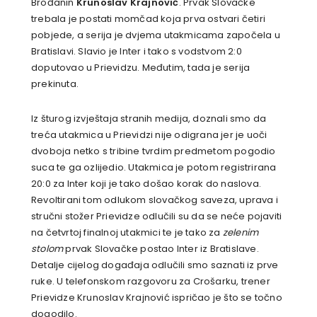
Brođanin
Krunoslav Krajnović
. Prvak Slovačke
trebala je postati momčad koja prva ostvari četiri
pobjede, a serija je dvjema utakmicama započela u
Bratislavi. Slavio je Inter i tako s vodstvom 2:0
doputovao u Prievidzu. Međutim, tada je serija
prekinuta.
Iz šturog izvještaja stranih medija, doznali smo da
treća utakmica u Prievidzi nije odigrana jer je uoči
dvoboja netko s tribine tvrdim predmetom pogodio
suca te ga ozlijedio. Utakmica je potom registrirana
20:0 za Inter koji je tako došao korak do naslova.
Revoltirani tom odlukom slovačkog saveza, uprava i
stručni stožer Prievidze odlučili su da se neće pojaviti
na četvrtoj finalnoj utakmici te je tako za
zelenim
stolom
prvak Slovačke postao Inter iz Bratislave.
Detalje cijelog događaja odlučili smo saznati iz prve
ruke. U telefonskom razgovoru za
Crošarku, trener
Prievidze Krunoslav Krajnović ispričao je što se točno
dogodilo.