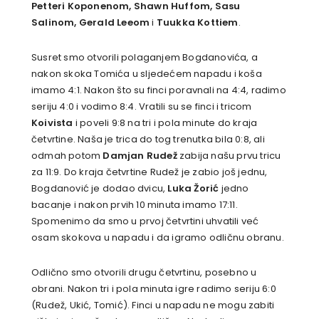
Petteri Koponenom, Shawn Huffom, Sasu
Salinom, Gerald Leeom
i
Tuukka Kottiem
.
Susret smo otvorili polaganjem Bogdanovića, a
nakon skoka Tomića u sljedećem napadu i koša
imamo 4:1. Nakon što su finci poravnali na 4:4, radimo
seriju 4:0 i vodimo 8:4. Vratili su se finci i tricom
Koivista
i poveli 9:8 na tri i pola minute do kraja
četvrtine. Naša je trica do tog trenutka bila 0:8, ali
odmah potom
Damjan Rudež
zabija našu prvu tricu
za 11:9. Do kraja četvrtine Rudež je zabio još jednu,
Bogdanović je dodao dvicu,
Luka Žorić
jedno
bacanje i nakon prvih 10 minuta imamo 17:11.
Spomenimo da smo u prvoj četvrtini uhvatili već
osam skokova u napadu i da igramo odličnu obranu.
Odlično smo otvorili drugu četvrtinu, posebno u
obrani. Nakon tri i pola minuta igre radimo seriju 6:0
(Rudež, Ukić, Tomić). Finci u napadu ne mogu zabiti