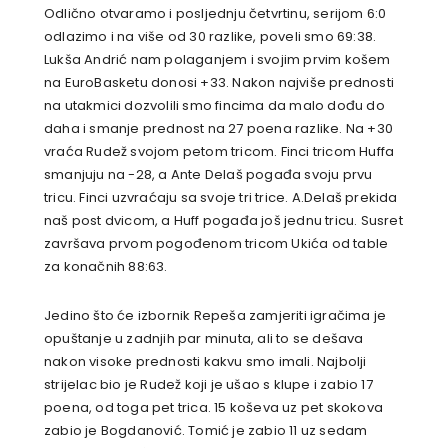
Odlično otvaramo i posljednju četvrtinu, serijom 6:0
odlazimo i na više od 30 razlike, poveli smo 69:38.
Lukša Andrić nam polaganjem i svojim prvim košem
na EuroBasketu donosi +33. Nakon najviše prednosti
na utakmici dozvolili smo fincima da malo dođu do
daha i smanje prednost na 27 poena razlike. Na +30
vraća Rudež svojom petom tricom. Finci tricom Huffa
smanjuju na -28, a Ante Delaš pogađa svoju prvu
tricu. Finci uzvraćaju sa svoje tri trice. A.Delaš prekida
naš post dvicom, a Huff pogađa još jednu tricu. Susret
završava prvom pogođenom tricom Ukića od table
za konačnih 88:63.
Jedino što će izbornik Repeša zamjeriti igračima je
opuštanje u zadnjih par minuta, ali to se dešava
nakon visoke prednosti kakvu smo imali. Najbolji
strijelac bio je Rudež koji je ušao s klupe i zabio 17
poena, od toga pet trica. 15 koševa uz pet skokova
zabio je Bogdanović. Tomić je zabio 11 uz sedam