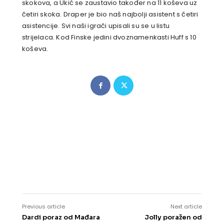
skokova, a Ukić se zaustavio također na 11 koševa uz
četiri skoka. Draper je bio naš najbolji asistent s četiri
asistencije. Svi naši igrači upisali su se u listu
strijelaca. Kod Finske jedini dvoznamenkasti Huff s 10
koševa.
Previous article
Next article
Dardi poraz od Mađara
Jolly poražen od