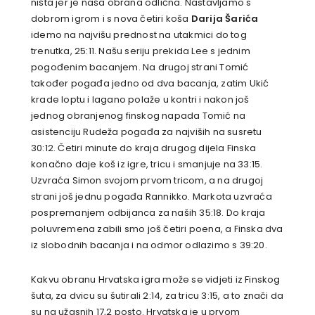
ništa jer je naša obrana odlična. Nastavljamo s
dobrom igrom i s nova četiri koša
Darija Šarića
idemo na najvišu prednost na utakmici do tog
trenutka, 25:11. Našu seriju prekida Lee s jednim
pogođenim bacanjem. Na drugoj strani Tomić
također pogađa jedno od dva bacanja, zatim Ukić
krade loptu i lagano polaže u kontri i nakon još
jednog obranjenog finskog napada Tomić na
asistenciju Rudeža pogađa za najviših na susretu
30:12. Četiri minute do kraja drugog dijela Finska
konačno daje koš iz igre, tricu i smanjuje na 33:15.
Uzvraća Simon svojom prvom tricom, a na drugoj
strani još jednu pogađa Rannikko. Markota uzvraća
pospremanjem odbijanca za naših 35:18. Do kraja
poluvremena zabili smo još četiri poena, a Finska dva
iz slobodnih bacanja i na odmor odlazimo s 39:20.
Kakvu obranu Hrvatska igra može se vidjeti iz Finskog
šuta, za dvicu su šutirali 2:14, za tricu 3:15, a to znači da
su na užasnih 17,2 posto. Hrvatska je u prvom