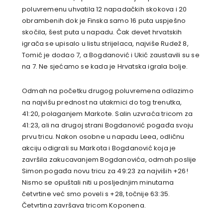
poluvremenu uhvatila 12 napadačkih skokova i 20
obrambenih dok je Finska samo 16 puta uspješno
skočila, šest puta u napadu. Čak devet hrvatskih
igrača se upisalo u listu strijelaca, najviše Rudež 8,
Tomić je dodao 7, a Bogdanović i Ukić zaustavili su se
na 7. Ne sjećamo se kada je Hrvatska igrala bolje.
Odmah na početku drugog poluvremena odlazimo
na najvišu prednost na utakmici do tog trenutka,
41:20, polaganjem Markote. Salin uzvraća tricom za
41:23, ali na drugoj strani Bogdanović pogađa svoju
prvu tricu. Nakon osobne u napadu Leea, odličnu
akciju odigrali su Markota i Bogdanović koja je
završila zakucavanjem Bogdanovića, odmah poslije
Simon pogađa novu tricu za 49:23 za najviših +26!
Nismo se opuštali niti u posljednjim minutama
četvrtine već smo poveli s +28, točnije 63:35.
Četvrtina završava tricom Koponena.