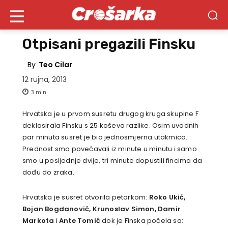
Otpisani pregazili Finsku
By
Teo Cilar
12 rujna, 2013
3
min.
Hrvatska je u prvom susretu drugog kruga skupine F
deklasirala Finsku s 25 koševa razlike. Osim uvodnih
par minuta susret je bio jednosmjerna utakmica.
Prednost smo povećavali iz minute u minutu i samo
smo u posljednje dvije, tri minute dopustili fincima da
dođu do zraka.
Hrvatska je susret otvorila petorkom:
Roko Ukić,
Bojan Bogdanović, Krunoslav Simon, Damir
Markota
i
Ante Tomić
dok je Finska počela sa: