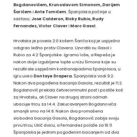
Bogdanovićem, Krunoslavom Simonom, Darijem
Šarićem
i
Ante Tomićem
. Španjolska počinje u
sastavu:
Jose Calderon, Ricky Rubio, Rudy
Fernandez, Victor Claver
i
Marc Gasol
.
Hrvatska je povela 2:0 košem Šarića koji je uspješno
odigrao leđno protiv Clavera. Uzvratili su Gasol i
Rubio za 4:2 Španjolske. Igramo loše, a Repeša je
nakon dvije izgubljene lopte u nizu Simona koje su
rezultirale uspješnim kontranapadima španjolaca, u
igru uveo
Dontaye Drapera
. Španjolska vodi 9:2.
Nakon dva pogođena bacanja Gasola, rezultat je 11:2.
Bogdanović prekida četverominutni post i postiže koš
za Hrvatsku, ali Claver na drugoj strani odmah
ubacuje tricu za 14:4. Zakucavanjem Bogdanovića
smanjili smo na 14:6. Nakon dva promašena
slobodna bacanja Gasola, Bogdanović zabija svoju
prvu tricu, Ukić dvicu, a Fernandez polaže za 16:11.
Španjolska je jednim pogođenim bacanjem od dva