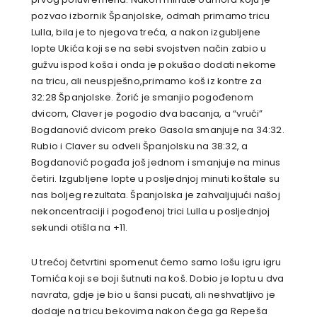
pozvao izbornik Španjolske, odmah primamo tricu
Lulla, bila je to njegova treća, a nakon izgubljene
lopte Ukića koji se na sebi svojstven način zabio u
gužvu ispod koša i onda je pokušao dodati nekome
na tricu, ali neuspješno,primamo koš iz kontre za
32:28 Španjolske. Žorić je smanjio pogođenom
dvicom, Claver je pogodio dva bacanja, a “vrući”
Bogdanović dvicom preko Gasola smanjuje na 34:32.
Rubio i Claver su odveli Španjolsku na 38:32, a
Bogdanović pogađa još jednom i smanjuje na minus
četiri. Izgubljene lopte u posljednjoj minuti koštale su
nas boljeg rezultata. Španjolska je zahvaljujući našoj
nekoncentraciji i pogođenoj trici Lulla u posljednjoj
sekundi otišla na +11.
U trećoj četvrtini spomenut ćemo samo lošu igru igru
Tomića koji se boji šutnuti na koš. Dobio je loptu u dva
navrata, gdje je bio u šansi pucati, ali neshvatljivo je
dodaje na tricu bekovima nakon čega ga Repeša