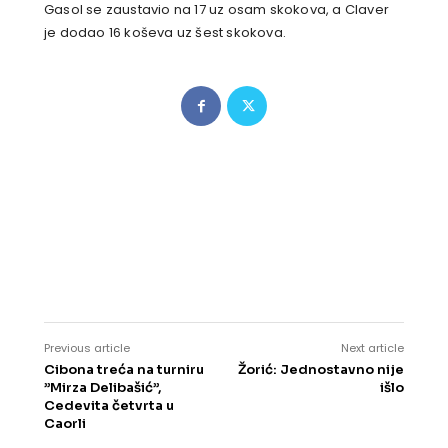
Gasol se zaustavio na 17 uz osam skokova, a Claver
je dodao 16 koševa uz šest skokova.
Previous article
Next article
Cibona treća na turniru
Žorić: Jednostavno nije
”Mirza Delibašić”,
išlo
Cedevita četvrta u
Caorli