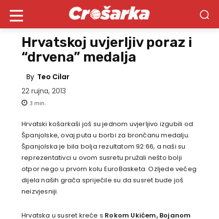
Hrvatskoj uvjerljiv poraz i
“drvena” medalja
By
Teo Cilar
22 rujna, 2013
3
min.
Hrvatski košarkaši još su jednom uvjerljivo izgubili od
Španjolske, ovaj puta u borbi za brončanu medalju.
Španjolska je bila bolja rezultatom 92:66, a naši su
reprezentativci u ovom susretu pružali nešto bolji
otpor nego u prvom kolu EuroBasketa. Ozljede većeg
dijela naših grača spriječile su da susret bude još
neizvjesniji.
Hrvatska u susret kreće s
Rokom Ukićem, Bojanom