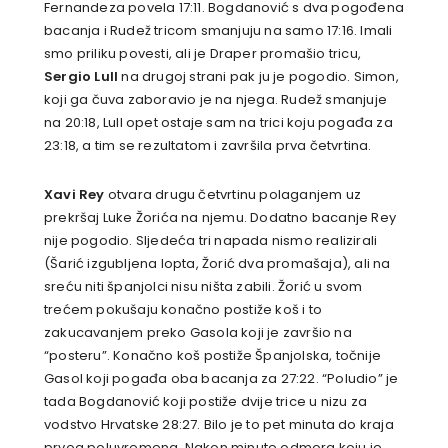
Fernandeza povela 17:11. Bogdanović s dva pogođena
bacanja i Rudež tricom smanjuju na samo 17:16. Imali
smo priliku povesti, ali je Draper promašio tricu,
Sergio Lull
na drugoj strani pak ju je pogodio. Simon,
koji ga čuva zaboravio je na njega. Rudež smanjuje
na 20:18, Lull opet ostaje sam na trici koju pogađa za
23:18, a tim se rezultatom i završila prva četvrtina.
Xavi Rey
otvara drugu četvrtinu polaganjem uz
prekršaj Luke Žorića na njemu. Dodatno bacanje Rey
nije pogodio. Sljedeća tri napada nismo realizirali
(Šarić izgubljena lopta, Žorić dva promašaja), ali na
sreću niti španjolci nisu ništa zabili. Žorić u svom
trećem pokušaju konačno postiže koš i to
zakucavanjem preko Gasola koji je završio na
“posteru”. Konačno koš postiže Španjolska, točnije
Gasol koji pogađa oba bacanja za 27:22. “Poludio” je
tada Bogdanović koji postiže dvije trice u nizu za
vodstvo Hrvatske 28:27. Bilo je to pet minuta do kraja
prvog poluvremena. Nakon minute odmora koju je