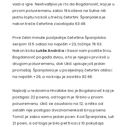
vadi iz igre. Neshvatljivo je i to da Bogdanović, koji je u
prvom poluvremenu zabio 19 koševa ne šutne niti
jednu loptu na koš u trećoj četvrtini. Španjolska je
nakon treće četvrtine zaostajala 63:48.
Prve četiri minute posljednje četvrtine Španjolska
serijom 13:5 odlazi na najviših +23, točnije 76:53.
Nakon koša
Lukše Andrića
i Gasol nam postiže tricu.
Bogdanović pogađa dvicu, a to je njegov prvi koš u
drugom poluvremenu, dok Ukić upisuje još jedan
promašaj. Španjolska je u posljednjoj četvrtini otišla i
na najviših +29, a na kraju je završilo 92:66.
Najbolji u redovima Hrvatske bio je Bogdanović koji je
postigao 22 poena, od toga ih je 19 bilo u prvom
poluvremenu. Ukić se zaustavio na 12, a nitko od
ostalih nije postigao dvoznamenkasti broj poena.
Tomić je zabio samo jedan poen. Kod Španjolske, Lull
21 poen, a od toga je bilo pet trica iz 10 pokušaja.