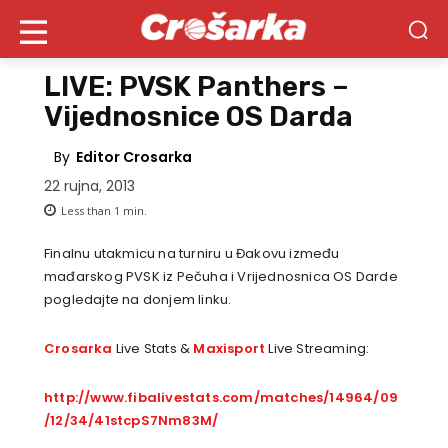
LIVE: PVSK Panthers –
Vijednosnice OS Darda
By
Editor Crosarka
22 rujna, 2013
Less than 1
min.
Finalnu utakmicu na turniru u Đakovu između
mađarskog PVSK iz Pečuha i Vrijednosnica OS Darde
pogledajte na donjem linku.
Crosarka
Live Stats &
Maxisport
Live Streaming:
http://www.fibalivestats.com/matches/14964/09
/12/34/41stcpS7Nm83M/