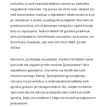
košarka, a naši reprezentativci oborili su nekoliko
negativnih rekorda. Taj poraz se činio kao okidač za
naš izvanredan nastup u sljedećim utakmicama, koji
je rezultirao s osam uzastopnih pobjeda. Niz nam je
prekinula Litva, ali očekivanja navijača i cijele nacije
bila su ispunjena. Nakon teških 18 godina prekinuli
smo prokletstvo četvrtfinala i konačno se borimo za
brončanu medalju, isto kao što smo 1995. protiv
Grčke.
Naravno, postavlja se pitanje: može li Hrvatska opet
ponoviti isti uspjeh protiv moćne Španjolske? Ako
objektivno gledamo, moramo se složiti da naši
momci nemaju šanse. Španjolska igra najbolju
obranu na prvenstvu, a individualna kvaliteta svih
igrača gotovo je neusporediva. No, uvijek možemo
vjerovati da će danas postojati neki inat kod naših
igrača, želja za osvetom i želja za novom povijesnom
pobjedom.