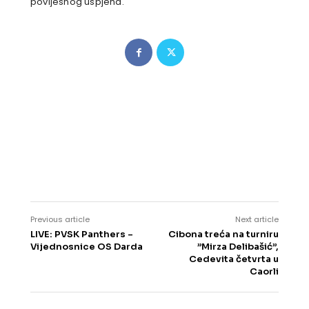
povijesnog uspjeha.
Previous article
Next article
LIVE: PVSK Panthers –
Cibona treća na turniru
Vijednosnice OS Darda
”Mirza Delibašić”,
Cedevita četvrta u
Caorli