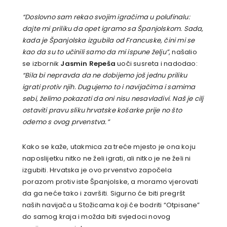
“Doslovno sam rekao svojim igračima u polufinalu:
dajte mi priliku da opet igramo sa Španjolskom. Sada,
kada je Španjolska izgubila od Francuske, čini mi se
kao da su to učinili samo da mi ispune želju”
, našalio
se izbornik
Jasmin Repeša
uoči susreta i nadodao:
“Bila bi nepravda da ne dobijemo još jednu priliku
igrati protiv njih. Dugujemo to i navijačima i samima
sebi, želimo pokazati da oni nisu nesavladivi. Naš je cilj
ostaviti pravu sliku hrvatske košarke prije no što
odemo s ovog prvenstva.”
Kako se kaže, utakmica za treće mjesto je ona koju
naposlijetku nitko ne želi igrati, ali nitko je ne želi ni
izgubiti. Hrvatska je ovo prvenstvo započela
porazom protiv iste Španjolske, a moramo vjerovati
da ga neće tako i završiti. Sigurno će biti pregršt
naših navijača u Stožicama koji će bodriti “Otpisane”
do samog kraja i možda biti svjedoci novog