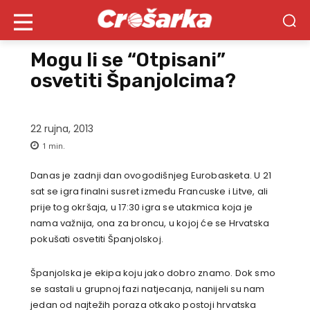
Mogu li se “Otpisani”
osvetiti Španjolcima?
22 rujna, 2013
1
min.
Danas je zadnji dan ovogodišnjeg Eurobasketa. U 21
sat se igra finalni susret između Francuske i Litve, ali
prije tog okršaja, u 17:30 igra se utakmica koja je
nama važnija, ona za broncu, u kojoj će se Hrvatska
pokušati osvetiti Španjolskoj.
Španjolska je ekipa koju jako dobro znamo. Dok smo
se sastali u grupnoj fazi natjecanja, nanijeli su nam
jedan od najtežih poraza otkako postoji hrvatska