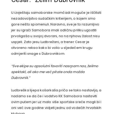
U izvještaju samoborske momčadi moguće je iščitati
nezadovoljstvo sudačkim kriterijem, o kojem smo
gore nešto spomenuli. Naravno, sve je to razumljivo
jer su igrači Samobora imali odličnu priliku ugostiti
prvoligaša u svojoj dvorani, no na njihovu žalost nisu
uspjeli. Zato jesu Ludbrežani, a trener Cesar je
otvoreno rekao kako bi volio u sljedećem krugu
odmjeriti snage s Dubrovnikom.
“Sve ekipe su apsolutni favoriti nasrpam nas, želimo
spektakl, ali ako me već pitate onda možda
Dubrovnik.”
Ludbreška lijepa košarkaša priča se tako nastavlja, a
nadamo se da će i vodstvo KK Samobora nastaviti
ovim putem jer uz malo više sportske sreće mogli bi i
oni već ove godine vidjeti jednu od vodećih hrvatskih
klubova.