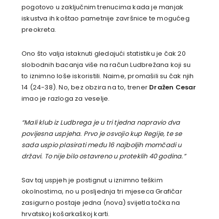
pogotovo u zaključnim trenucima kada je manjak
iskustva ih koštao pametnije završnice te mogućeg
preokreta.
Ono što valja istaknuti gledajući statistiku je čak 20
slobodnih bacanja više na račun Ludbrežana koji su
to iznimno loše iskoristili. Naime, promašili su čak njih
14 (24-38). No, bez obzira na to, trener
Dražen Cesar
imao je razloga za veselje.
“Mali klub iz Ludbrega je u tri tjedna napravio dva
povijesna uspjeha. Prvo je osvojio kup Regije, te se
sada uspio plasirati među 16 najboljih momčadi u
državi. To nije bilo ostavreno u proteklih 40 godina.”
Sav taj uspjeh je postignut u iznimno teškim
okolnostima, no u posljednja tri mjeseca Grafičar
zasigurno postaje jedna (nova) svijetla točka na
hrvatskoj košarkaškoj karti.