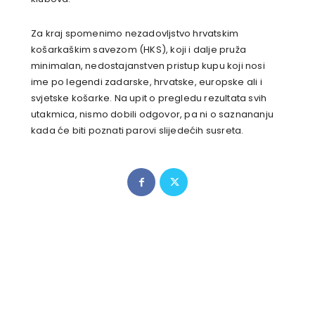
Za kraj spomenimo nezadovljstvo hrvatskim
košarkaškim savezom (HKS), koji i dalje pruža
minimalan, nedostajanstven pristup kupu koji nosi
ime po legendi zadarske, hrvatske, europske ali i
svjetske košarke. Na upit o pregledu rezultata svih
utakmica, nismo dobili odgovor, pa ni o saznananju
kada će biti poznati parovi slijedećih susreta.