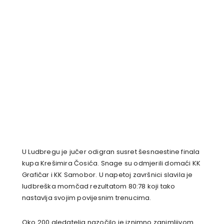
U Ludbregu je jučer odigran susret šesnaestine finala
kupa Krešimira Čosića. Snage su odmjerili domaći KK
Grafičar i KK Samobor. U napetoj završnici slavila je
ludbreška momčad rezultatom 80:78 koji tako
nastavlja svojim povijesnim trenucima.
Oko 200 gledatelja nazočilo je iznimno zanimljivom