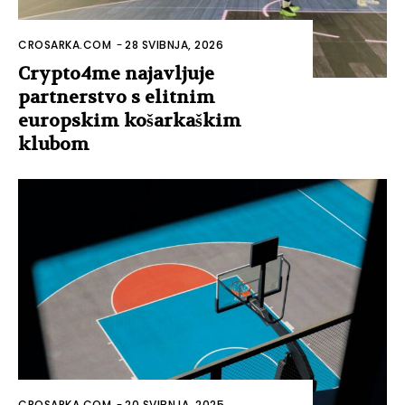
CROSARKA.COM
-
28 SVIBNJA, 2026
Crypto4me najavljuje
partnerstvo s elitnim
europskim košarkaškim
klubom
CROSARKA.COM
-
20 SVIBNJA, 2025