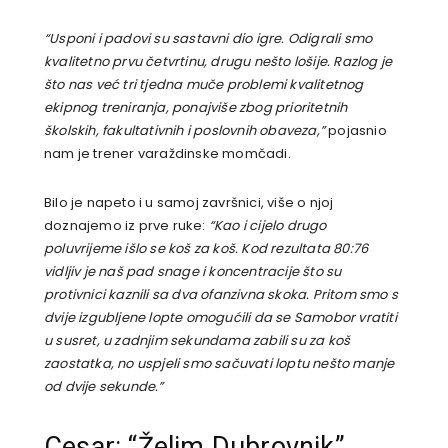
“Usponi i padovi su sastavni dio igre. Odigrali smo
kvalitetno prvu četvrtinu, drugu nešto lošije. Razlog je
što nas već tri tjedna muče problemi kvalitetnog
ekipnog treniranja, ponajviše zbog prioritetnih
školskih, fakultativnih i poslovnih obaveza,”
pojasnio
nam je trener varaždinske momčadi.
Bilo je napeto i u samoj završnici, više o njoj
doznajemo iz prve ruke:
“Kao i cijelo drugo
poluvrijeme išlo se koš za koš. Kod rezultata 80:76
vidljiv je naš pad snage i koncentracije što su
protivnici kaznili sa dva ofanzivna skoka. Pritom smo s
dvije izgubljene lopte omogućili da se Samobor vratiti
u susret, u zadnjim sekundama zabili su za koš
zaostatka, no uspjeli smo sačuvati loptu nešto manje
od dvije sekunde.”
Cesar: “Želim Dubrovnik”