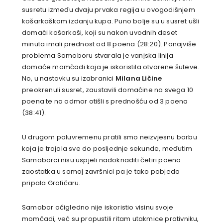
susretu između dvaju prvaka regija u ovogodišnjem
košarkaškom izdanju kupa. Puno bolje su u susret ušli
domaći košarkaši, koji su nakon uvodnih deset
minuta imali prednost od 8 poena (28:20). Ponajviše
problema Samoboru stvarala je vanjska linija
domaće momčadi koja je iskoristila otvorene šuteve.
No, u nastavku su izabranici
Milana Ličine
preokrenuli susret, zaustavili domaćine na svega 10
poena te na odmor otišli s prednošću od 3 poena
(38:41).
U drugom poluvremenu pratili smo neizvjesnu borbu
koja je trajala sve do posljednje sekunde, međutim
Samoborci nisu uspjeli nadoknaditi četiri poena
zaostatka u samoj završnici pa je tako pobjeda
pripala Grafičaru.
Samobor očigledno nije iskoristio visinu svoje
momčadi, već su propustili ritam utakmice protivniku,