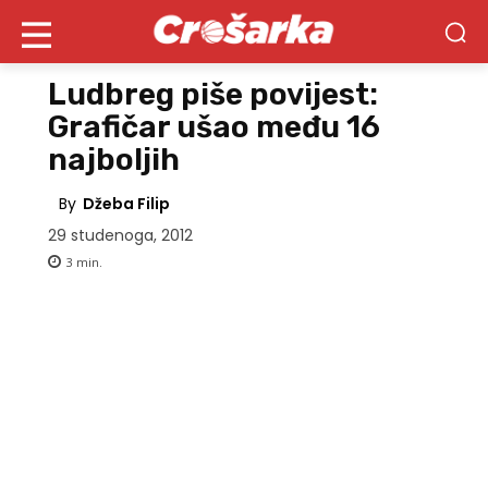
Ludbreg piše povijest:
Grafičar ušao među 16
najboljih
By
Džeba Filip
29 studenoga, 2012
3
min.